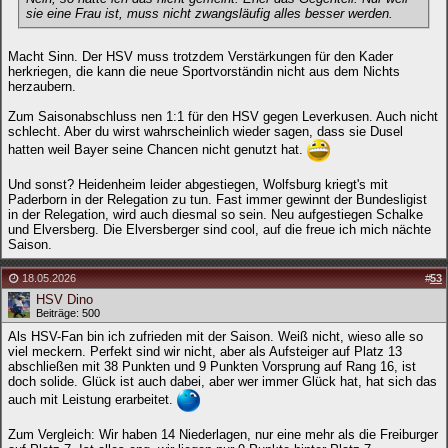
sie eine Frau ist, muss nicht zwangsläufig alles besser werden.
Macht Sinn. Der HSV muss trotzdem Verstärkungen für den Kader
herkriegen, die kann die neue Sportvorständin nicht aus dem Nichts
herzaubern.
Zum Saisonabschluss nen 1:1 für den HSV gegen Leverkusen. Auch nicht
schlecht. Aber du wirst wahrscheinlich wieder sagen, dass sie Dusel
hatten weil Bayer seine Chancen nicht genutzt hat.
Und sonst? Heidenheim leider abgestiegen, Wolfsburg kriegt's mit
Paderborn in der Relegation zu tun. Fast immer gewinnt der Bundesligist
in der Relegation, wird auch diesmal so sein. Neu aufgestiegen Schalke
und Elversberg. Die Elversberger sind cool, auf die freue ich mich nächte
Saison.
18.05.2026
#
53
HSV Dino
Beiträge: 500
Als HSV-Fan bin ich zufrieden mit der Saison. Weiß nicht, wieso alle so
viel meckern. Perfekt sind wir nicht, aber als Aufsteiger auf Platz 13
abschließen mit 38 Punkten und 9 Punkten Vorsprung auf Rang 16, ist
doch solide. Glück ist auch dabei, aber wer immer Glück hat, hat sich das
auch mit Leistung erarbeitet.
Zum Vergleich: Wir haben 14 Niederlagen, nur eine mehr als die Freiburger