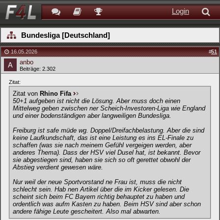
Login
Bundesliga [Deutschland]
16.05.2026
#
51
anbo
Beiträge: 2.302
Zitat:
Zitat von
Rhino Fifa
50+1 aufgeben ist nicht die Lösung. Aber muss doch einen
Mittelweg geben zwischen ner Scheich-Investoren-Liga wie England
und einer bodenständigen aber langweiligen Bundesliga.
Freiburg ist safe müde wg. Doppel/Dreifachbelastung. Aber die sind
keine Laufkundschaft, das ist eine Leistung es ins EL-Finale zu
schaffen (was sie nach meinem Gefühl vergeigen werden, aber
anderes Thema). Dass der HSV viel Dusel hat, ist bekannt. Bevor
sie abgestiegen sind, haben sie sich so oft gerettet obwohl der
Abstieg verdient gewesen wäre.
Nur weil der neue Sportvorstand ne Frau ist, muss die nicht
schlecht sein. Hab nen Artikel über die im Kicker gelesen. Die
scheint sich beim FC Bayern richtig behauptet zu haben und
ordentlich was aufm Kasten zu haben. Beim HSV sind aber schon
andere fähige Leute gescheitert. Also mal abwarten.