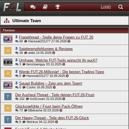
Login
Ultimate Team
Themen
Fragethread - Stelle deine Fragen zu FUT 26
69
Hanseat231277
27.06.2026
Spielerempfehlungen & Reviews
18
anbo
14.05.2026
Umfrage: Welche FUT-Tools wünscht ihr euch?
3
benztownguy
03.10.2025
Werde FUT-26-Millionär! - Die besten Trading-Tipps
0
Hanseat231277
16.09.2025
Squad Building – Zeig uns dein Team!
0
Coske
16.09.2025
Der Ausheul-Thread - Teile deinen FUT-26-Frust
102
IceScream
31.03.2026
Glücksgefühle / Frust beim Pack-Öffnen
73
Elbdrache
02.03.2026
Der Happy-Thread - Teile dein FUT-26-Glück
9
Strickus
04.12.2025