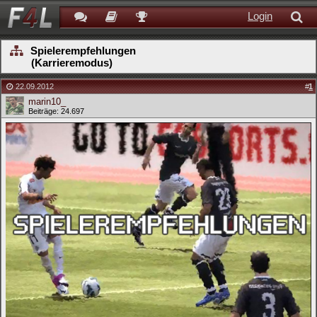
Login
Spielerempfehlungen
(Karrieremodus)
22.09.2012
#
1
marin10_
Beiträge: 24.697