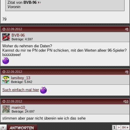
Zitat von
BVB-96
Voronin
79
22.09.2012
#
8
BVB-96
Beiträge: 4.597
Woher du nehmen die Daten?
Kannst du mir ne PN oder PN schicken, mit den Werten alleer 96-Spieler?
büüüüteee!
22.09.2012
#
9
larsiboy_13
Beiträge: 5.842
Such einfach mal hier
22.09.2012
#
10
marin10_
Beiträge: 24.697
stimmen aber paar nicht überein wie ich das sehe
1
>
84
»