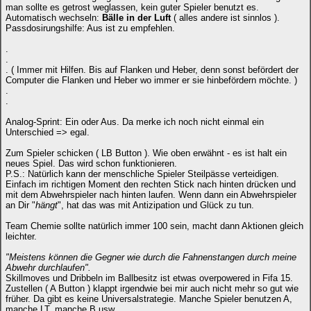
man sollte es getrost weglassen, kein guter Spieler benutzt es.
Automatisch wechseln:
Bälle in der Luft
( alles andere ist sinnlos ).
Passdosirungshilfe: Aus ist zu empfehlen.
.
.
. ( Immer mit Hilfen. Bis auf Flanken und Heber, denn sonst befördert der
Computer die Flanken und Heber wo immer er sie hinbefördern möchte. )
.
.
Analog-Sprint: Ein oder Aus. Da merke ich noch nicht einmal ein
Unterschied => egal.
Zum Spieler schicken ( LB Button ). Wie oben erwähnt - es ist halt ein
neues Spiel. Das wird schon funktionieren.
P.S.: Natürlich kann der menschliche Spieler Steilpässe verteidigen.
Einfach im richtigen Moment den rechten Stick nach hinten drücken und
mit dem Abwehrspieler nach hinten laufen. Wenn dann ein Abwehrspieler
an Dir "
hängt
", hat das was mit Antizipation und Glück zu tun.
Team Chemie sollte natürlich immer 100 sein, macht dann Aktionen gleich
leichter.
"Meistens können die Gegner wie durch die Fahnenstangen durch meine
Abwehr durchlaufen".
Skillmoves und Dribbeln im Ballbesitz ist etwas overpowered in Fifa 15.
Zustellen ( A Button ) klappt irgendwie bei mir auch nicht mehr so gut wie
früher. Da gibt es keine Universalstrategie. Manche Spieler benutzen A,
manche LT, manche B usw.