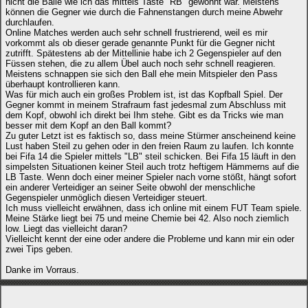
nicht die Bälle wie ich das mittels Taste "RB" gewohnt war. Meistens
können die Gegner wie durch die Fahnenstangen durch meine Abwehr
durchlaufen.
Online Matches werden auch sehr schnell frustrierend, weil es mir
vorkommt als ob dieser gerade genannte Punkt für die Gegner nicht
zutrifft. Spätestens ab der Mittellinie habe ich 2 Gegenspieler auf den
Füssen stehen, die zu allem Übel auch noch sehr schnell reagieren.
Meistens schnappen sie sich den Ball ehe mein Mitspieler den Pass
überhaupt kontrollieren kann.
Was für mich auch ein großes Problem ist, ist das Kopfball Spiel. Der
Gegner kommt in meinem Strafraum fast jedesmal zum Abschluss mit
dem Kopf, obwohl ich direkt bei Ihm stehe. Gibt es da Tricks wie man
besser mit dem Kopf an den Ball kommt?
Zu guter Letzt ist es faktisch so, dass meine Stürmer anscheinend keine
Lust haben Steil zu gehen oder in den freien Raum zu laufen. Ich konnte
bei Fifa 14 die Spieler mittels "LB" steil schicken. Bei Fifa 15 läuft in den
simpelsten Situationen keiner Steil auch trotz heftigem Hämmerns auf die
LB Taste. Wenn doch einer meiner Spieler nach vorne stößt, hängt sofort
ein anderer Verteidiger an seiner Seite obwohl der menschliche
Gegenspieler unmöglich diesen Verteidiger steuert.
Ich muss vielleicht erwähnen, dass ich online mit einem FUT Team spiele.
Meine Stärke liegt bei 75 und meine Chemie bei 42. Also noch ziemlich
low. Liegt das vielleicht daran?
Vielleicht kennt der eine oder andere die Probleme und kann mir ein oder
zwei Tips geben.
Danke im Vorraus.