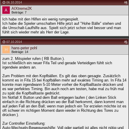
06.10.2014
#
4
AIXtreme2K
Beiträge: 7
Ich habe mit den Hilfen ein wenig rumgespielt.
Ich habe die Spieler umschalten Hilfe jetzt auf "Hohe Bälle" stehen und
die Umschalt-Laufhilfe aus. Spielt sich jetzt schon viel besser und man
fühlt sich wieder mehr als Herr der Lage.
07.10.2014
#
5
hans-peter pohl
Beiträge: 14
zum 2. Mitspieler rufen ( RB Button ).
Ist schließlich ein neuer Fifa Teil und gerade Verteidigen fühlt sich
irgendwie anders an.
Zum Problem mit den Kopfbällen. Es gilt das oben gesagte. Zusätzlich
kommt es in Fifa 15 bei Kopfbällen mehr auf exaktes Timing an. In Fifa 14
konnte man irgendwann 5-10 Meter vorher die Kopfballtaste drücken und
es war perfektes Timing. Bin auch noch am testen, habe mal zu früh mal
zu spät die Kopfballtaste gedrückt.
Im Notfall X Button und dem Ball entgegen laufen ( den Linken Stick
einfach in die Richtung drücken wo der Ball herkommt, dann kommt man
auf jeden Fall an den Ball; wenn man jedoch ein Tor erzielen möchte ist es
oft schwer im richtigen Moment dann wieder in Richtung des Tores zu
drücken ).
Zur Controller Einstellung:
Auto-Wechseln-Bewegungshilfe: Voll oder partiell ist alles nicht nötig und