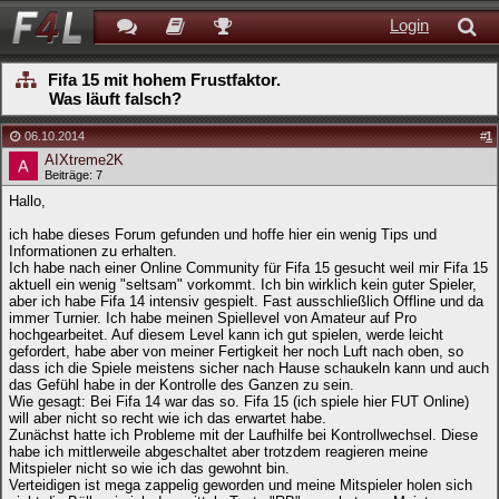
Login
Fifa 15 mit hohem Frustfaktor.
Was läuft falsch?
06.10.2014
#
1
AIXtreme2K
Beiträge: 7
Hallo,
ich habe dieses Forum gefunden und hoffe hier ein wenig Tips und
Informationen zu erhalten.
Ich habe nach einer Online Community für Fifa 15 gesucht weil mir Fifa 15
aktuell ein wenig "seltsam" vorkommt. Ich bin wirklich kein guter Spieler,
aber ich habe Fifa 14 intensiv gespielt. Fast ausschließlich Offline und da
immer Turnier. Ich habe meinen Spiellevel von Amateur auf Pro
hochgearbeitet. Auf diesem Level kann ich gut spielen, werde leicht
gefordert, habe aber von meiner Fertigkeit her noch Luft nach oben, so
dass ich die Spiele meistens sicher nach Hause schaukeln kann und auch
das Gefühl habe in der Kontrolle des Ganzen zu sein.
Wie gesagt: Bei Fifa 14 war das so. Fifa 15 (ich spiele hier FUT Online)
will aber nicht so recht wie ich das erwartet habe.
Zunächst hatte ich Probleme mit der Laufhilfe bei Kontrollwechsel. Diese
habe ich mittlerweile abgeschaltet aber trotzdem reagieren meine
Mitspieler nicht so wie ich das gewohnt bin.
Verteidigen ist mega zappelig geworden und meine Mitspieler holen sich