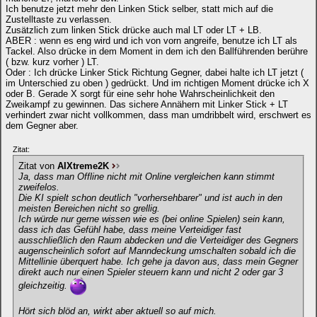
Ich benutze jetzt mehr den Linken Stick selber, statt mich auf die
Zustelltaste zu verlassen.
Zusätzlich zum linken Stick drücke auch mal LT oder LT + LB.
ABER : wenn es eng wird und ich von vorn angreife, benutze ich LT als
Tackel. Also drücke in dem Moment in dem ich den Ballführenden berühre
( bzw. kurz vorher ) LT.
Oder : Ich drücke Linker Stick Richtung Gegner, dabei halte ich LT jetzt (
im Unterschied zu oben ) gedrückt. Und im richtigen Moment drücke ich X
oder B. Gerade X sorgt für eine sehr hohe Wahrscheinlichkeit den
Zweikampf zu gewinnen. Das sichere Annähern mit Linker Stick + LT
verhindert zwar nicht vollkommen, dass man umdribbelt wird, erschwert es
dem Gegner aber.
Zitat:
Zitat von
AIXtreme2K
Ja, dass man Offline nicht mit Online vergleichen kann stimmt
zweifelos.
Die KI spielt schon deutlich "vorhersehbarer" und ist auch in den
meisten Bereichen nicht so grellig.
Ich würde nur gerne wissen wie es (bei online Spielen) sein kann,
dass ich das Gefühl habe, dass meine Verteidiger fast
ausschließlich den Raum abdecken und die Verteidiger des Gegners
augenscheinlich sofort auf Manndeckung umschalten sobald ich die
Mittellinie überquert habe. Ich gehe ja davon aus, dass mein Gegner
direkt auch nur einen Spieler steuern kann und nicht 2 oder gar 3
gleichzeitig.
Hört sich blöd an, wirkt aber aktuell so auf mich.