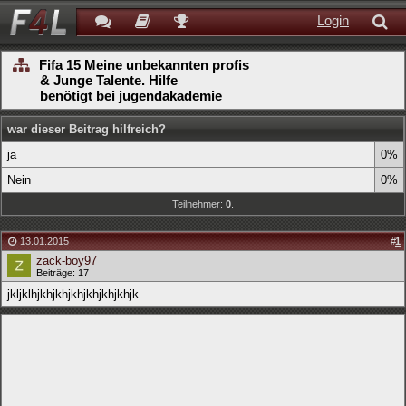
Login
Fifa 15 Meine unbekannten profis
& Junge Talente. Hilfe
benötigt bei jugendakademie
war dieser Beitrag hilfreich?
ja
0%
Nein
0%
Teilnehmer:
0
.
13.01.2015
#
1
zack-boy97
Beiträge: 17
jkljklhjkhjkhjkhjkhjkhjkhjk