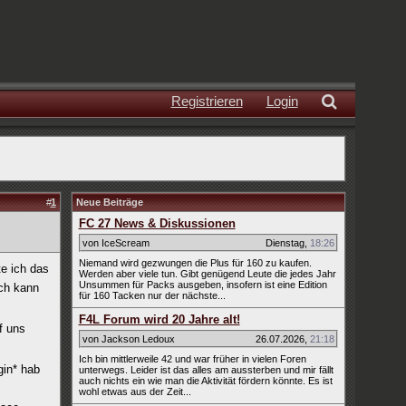
Registrieren
Login
#
1
Neue Beiträge
FC 27 News & Diskussionen
von IceScream
Dienstag
,
18:26
Niemand wird gezwungen die Plus für 160 zu kaufen.
e ich das
Werden aber viele tun. Gibt genügend Leute die jedes Jahr
Unsummen für Packs ausgeben, insofern ist eine Edition
ich kann
für 160 Tacken nur der nächste...
F4L Forum wird 20 Jahre alt!
f uns
von Jackson Ledoux
26.07.2026
,
21:18
Ich bin mittlerweile 42 und war früher in vielen Foren
gin* hab
unterwegs. Leider ist das alles am aussterben und mir fällt
auch nichts ein wie man die Aktivität fördern könnte. Es ist
wohl etwas aus der Zeit...