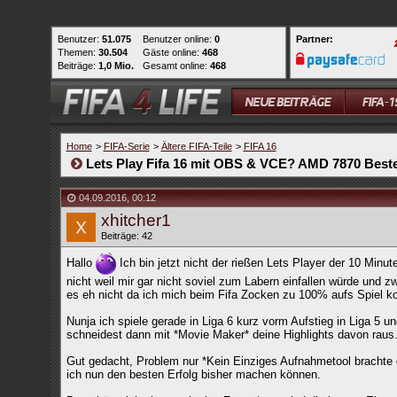
Benutzer:
51.075
Benutzer online:
0
Partner:
Themen:
30.504
Gäste online:
468
Beiträge:
1,0 Mio.
Gesamt online:
468
Home
>
FIFA-Serie
>
Ältere FIFA-Teile
>
FIFA 16
Lets Play Fifa 16 mit OBS & VCE? AMD 7870 Beste
04.09.2016
,
00:12
xhitcher1
Beiträge: 42
Hallo
Ich bin jetzt nicht der rießen Lets Player der 10 Minu
nicht weil mir gar nicht soviel zum Labern einfallen würde und
es eh nicht da ich mich beim Fifa Zocken zu 100% aufs Spiel ko
Nunja ich spiele gerade in Liga 6 kurz vorm Aufstieg in Liga 5 
schneidest dann mit *Movie Maker* deine Highlights davon raus
Gut gedacht, Problem nur *Kein Einziges Aufnahmetool brachte
ich nun den besten Erfolg bisher machen können.