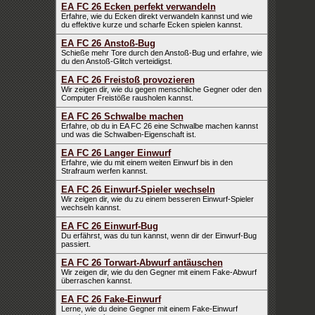
EA FC 26 Ecken perfekt verwandeln
Erfahre, wie du Ecken direkt verwandeln kannst und wie
du effektive kurze und scharfe Ecken spielen kannst.
EA FC 26 Anstoß-Bug
Schieße mehr Tore durch den Anstoß-Bug und erfahre, wie
du den Anstoß-Glitch verteidigst.
EA FC 26 Freistoß provozieren
Wir zeigen dir, wie du gegen menschliche Gegner oder den
Computer Freistöße rausholen kannst.
EA FC 26 Schwalbe machen
Erfahre, ob du in EA FC 26 eine Schwalbe machen kannst
und was die Schwalben-Eigenschaft ist.
EA FC 26 Langer Einwurf
Erfahre, wie du mit einem weiten Einwurf bis in den
Strafraum werfen kannst.
EA FC 26 Einwurf-Spieler wechseln
Wir zeigen dir, wie du zu einem besseren Einwurf-Spieler
wechseln kannst.
EA FC 26 Einwurf-Bug
Du erfährst, was du tun kannst, wenn dir der Einwurf-Bug
passiert.
EA FC 26 Torwart-Abwurf antäuschen
Wir zeigen dir, wie du den Gegner mit einem Fake-Abwurf
überraschen kannst.
EA FC 26 Fake-Einwurf
Lerne, wie du deine Gegner mit einem Fake-Einwurf