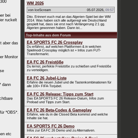
6300
WM 2026
von IceScream
05.07.2026
,
09:57
er bei
Dito. Erinnert euch mal an das Algerien-Spiel bei der WM
er ruckelt
2014. Was haben sich alle aufgeregt wie Deutschland
gespielt hat, dass sie erst nach Verlängerung 2:1 gg.
Algerien gewonnen haben. Dann ist...
Top-Inhalte aus dem Forum
EA SPORTS FC 26 Crossplay
t aber das
Du erfährst, auf welchen Plattformen & in welchen
Spielmodi Crossplay möglich ist + Infos zum FUT-
Transfermarkt.
er Monitor
EA FC 26 Freistöße
Du lernst, perfekte Freistöße zu schießen und Freistöße
zu verteidigen.
use
EA FC 26 Jubel-Liste
Erfahre die neuen Jubel und die Tastenkombinationen für
* dann
alle 100+ FIFA-Torjubel.
EA FC 26 Release: Tipps zum Start
chtbare
Das EA SPORTS FC 26 Release-Datum, Infos zum
Preload und Tipps zum Start.
EA FC 26 Beta-Codes & Gameplay
für *OBS*.
Erfahre, wie du in die Closed Beta kommst und welche
Inhalte sie hat.
EA SPORTS FC 26 Demo
Infos zur EA FC 26 Demo und zu Alternativen.
nen etc