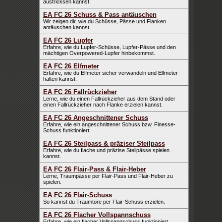
austricksen kannst.
EA FC 26 Schuss & Pass antäuschen
Wir zeigen dir, wie du Schüsse, Pässe und Flanken
antäuschen kannst.
EA FC 26 Lupfer
Erfahre, wie du Lupfer-Schüsse, Lupfer-Pässe und den
mächtigen Overpowered-Lupfer hinbekommst.
EA FC 26 Elfmeter
Erfahre, wie du Elfmeter sicher verwandeln und Elfmeter
halten kannst.
EA FC 26 Fallrückzieher
Lerne, wie du einen Fallrückzieher aus dem Stand oder
einen Fallrückzieher nach Flanke erzielen kannst.
EA FC 26 Angeschnittener Schuss
Erfahre, wie ein angeschnittener Schuss bzw. Finesse-
Schuss funktioniert.
EA FC 26 Steilpass & präziser Steilpass
Erfahre, wie du flache und präzise Steilpässe spielen
kannst.
EA FC 26 Flair-Pass & Flair-Heber
Lerne, Traumpässe per Flair-Pass und Flair-Heber zu
spielen.
EA FC 26 Flair-Schuss
So kannst du Traumtore per Flair-Schuss erzielen.
EA FC 26 Flacher Vollspannschuss
Erfahre, wie ein flacher Vollspannschuss funktioniert.