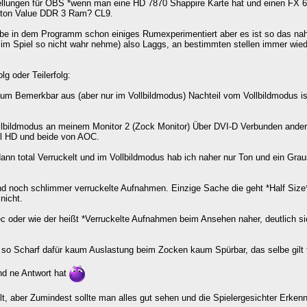
tellungen für OBS *wenn man eine HD 7870 Shappire Karte hat und einen FX 
gston Value DDR 3 Ram? CL9.
be in dem Programm schon einiges Rumexperimentiert aber es ist so das nah
 im Spiel so nicht wahr nehme) also Laggs, an bestimmten stellen immer wied
g oder Teilerfolg:
m Bemerkbar aus (aber nur im Vollbildmodus) Nachteil vom Vollbildmodus is
lbildmodus an meinem Monitor 2 (Zock Monitor) Über DVI-D Verbunden ander
ull HD und beide von AOC.
ann total Verruckelt und im Vollbildmodus hab ich naher nur Ton und ein Gra
d noch schlimmer verruckelte Aufnahmen. Einzige Sache die geht *Half Size
nicht.
dec oder wie der heißt *Verruckelte Aufnahmen beim Ansehen naher, deutlich si
so Scharf dafür kaum Auslastung beim Zocken kaum Spürbar, das selbe gilt 
nd ne Antwort hat
elt, aber Zumindest sollte man alles gut sehen und die Spielergesichter Erken