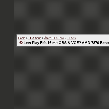
Home
>
FIFA-Serie
>
Ältere FIFA-Teile
>
FIFA 16
Lets Play Fifa 16 mit OBS & VCE? AMD 7870 Beste