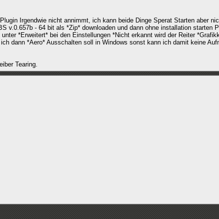
lugin Irgendwie nicht annimmt, ich kann beide Dinge Sperat Starten aber nic
v.0.657b - 64 bit als *Zip* downloaden und dann ohne installation starten 
ter *Erweitert* bei den Einstellungen *Nicht erkannt wird der Reiter *Grafikk
s ich dann *Aero* Ausschalten soll in Windows sonst kann ich damit keine Au
eiber Tearing.