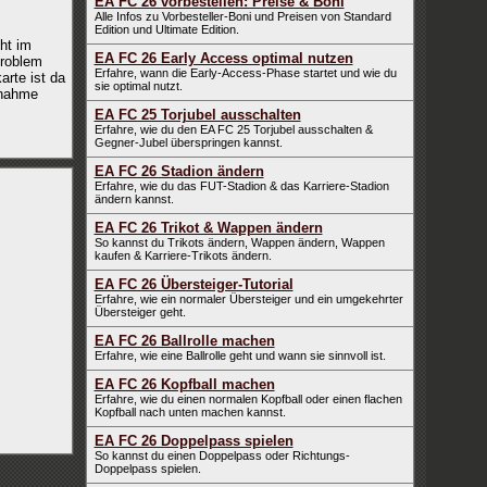
EA FC 26 vorbestellen: Preise & Boni
Alle Infos zu Vorbesteller-Boni und Preisen von Standard
Edition und Ultimate Edition.
ht im
EA FC 26 Early Access optimal nutzen
Problem
Erfahre, wann die Early-Access-Phase startet und wie du
arte ist da
sie optimal nutzt.
fnahme
EA FC 25 Torjubel ausschalten
Erfahre, wie du den EA FC 25 Torjubel ausschalten &
Gegner-Jubel überspringen kannst.
EA FC 26 Stadion ändern
Erfahre, wie du das FUT-Stadion & das Karriere-Stadion
ändern kannst.
EA FC 26 Trikot & Wappen ändern
So kannst du Trikots ändern, Wappen ändern, Wappen
kaufen & Karriere-Trikots ändern.
EA FC 26 Übersteiger-Tutorial
Erfahre, wie ein normaler Übersteiger und ein umgekehrter
Übersteiger geht.
EA FC 26 Ballrolle machen
Erfahre, wie eine Ballrolle geht und wann sie sinnvoll ist.
EA FC 26 Kopfball machen
Erfahre, wie du einen normalen Kopfball oder einen flachen
Kopfball nach unten machen kannst.
EA FC 26 Doppelpass spielen
So kannst du einen Doppelpass oder Richtungs-
Doppelpass spielen.