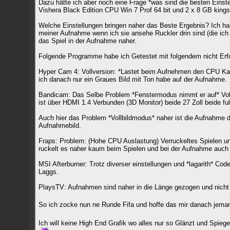
Dazu hätte ich aber noch eine Frage *was sind die besten Eins
Vishera Black Edition CPU Win 7 Prof 64 bit und 2 x 8 GB kin
Welche Einstellungen bringen naher das Beste Ergebnis? Ich ha
meiner Aufnahme wenn ich sie ansehe Ruckler drin sind (die ich
das Spiel in der Aufnahme naher.
Folgende Programme habe ich Getestet mit folgendem nicht Erfol
Hyper Cam 4: Vollversion: *Lastet beim Aufnehmen den CPU Kau
ich danach nur ein Graues Bild mit Ton habe auf der Aufnahme.
Bandicam: Das Selbe Problem *Fenstermodus nimmt er auf* Vol
ist über HDMI 1.4 Verbunden (3D Monitor) beide 27 Zoll beide f
Auch hier das Problem *Vollbildmodus* naher ist die Aufnahme d
Aufnahmebild.
Fraps: Problem: (Hohe CPU Auslastung) Verruckeltes Spielen un
ruckelt es naher kaum beim Spielen und bei der Aufnahme auch 
MSI Afterburner: Trotz diverser einstellungen und *lagarith* Co
Laggs.
PlaysTV: Aufnahmen sind naher in die Länge gezogen und nicht 
So ich zocke nun ne Runde Fifa und hoffe das mir danach jema
Ich will keine High End Grafik wo alles nur so Glänzt und Spieg