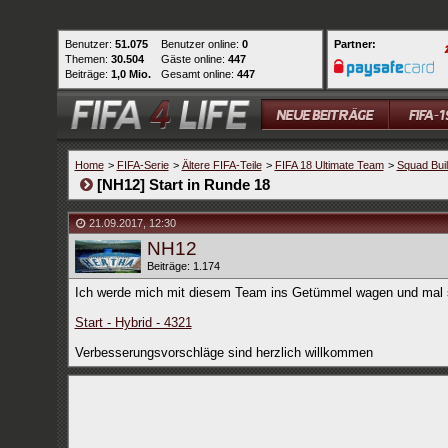
Benutzer:
51.075
Benutzer online:
0
Partner:
Themen:
30.504
Gäste online:
447
Beiträge:
1,0 Mio.
Gesamt online:
447
Home
>
FIFA-Serie
>
Ältere FIFA-Teile
>
FIFA 18 Ultimate Team
>
Squad Bui
[NH12] Start in Runde 18
21.09.2017
,
12:30
NH12
Beiträge: 1.174
Ich werde mich mit diesem Team ins Getümmel wagen und mal 
Start - Hybrid - 4321
Verbesserungsvorschläge sind herzlich willkommen