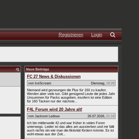
Registrieren
Login
#
1
Neue Beiträge
FC 27 News & Diskussionen
von IceScream
Dienstag
,
18:26
Niemand wird gezwungen die Plus für 160 zu kaufen.
Werden aber viele tun. Gibt genügend Leute die jedes Jahr
Unsummen für Packs ausgeben, insofern ist eine Edition
für 160 Tacken nur der nächste...
F4L Forum wird 20 Jahre alt!
von Jackson Ledoux
26.07.2026
,
21:18
Ich bin mittlerweile 42 und war früher in vielen Foren
unterwegs. Leider ist das alles am aussterben und mir fällt
auch nichts ein wie man die Aktivität fördern könnte. Es ist
wohl etwas aus der Zeit...