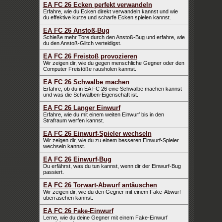
EA FC 26 Ecken perfekt verwandeln
Erfahre, wie du Ecken direkt verwandeln kannst und wie
du effektive kurze und scharfe Ecken spielen kannst.
EA FC 26 Anstoß-Bug
Schieße mehr Tore durch den Anstoß-Bug und erfahre, wie
du den Anstoß-Glitch verteidigst.
EA FC 26 Freistoß provozieren
Wir zeigen dir, wie du gegen menschliche Gegner oder den
Computer Freistöße rausholen kannst.
EA FC 26 Schwalbe machen
Erfahre, ob du in EA FC 26 eine Schwalbe machen kannst
und was die Schwalben-Eigenschaft ist.
EA FC 26 Langer Einwurf
Erfahre, wie du mit einem weiten Einwurf bis in den
Strafraum werfen kannst.
EA FC 26 Einwurf-Spieler wechseln
Wir zeigen dir, wie du zu einem besseren Einwurf-Spieler
wechseln kannst.
EA FC 26 Einwurf-Bug
Du erfährst, was du tun kannst, wenn dir der Einwurf-Bug
passiert.
EA FC 26 Torwart-Abwurf antäuschen
Wir zeigen dir, wie du den Gegner mit einem Fake-Abwurf
überraschen kannst.
EA FC 26 Fake-Einwurf
Lerne, wie du deine Gegner mit einem Fake-Einwurf