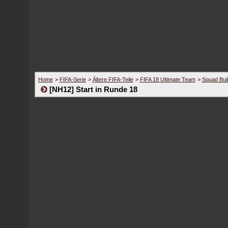
Home
>
FIFA-Serie
>
Ältere FIFA-Teile
>
FIFA 18 Ultimate Team
>
Squad Bui
[NH12] Start in Runde 18