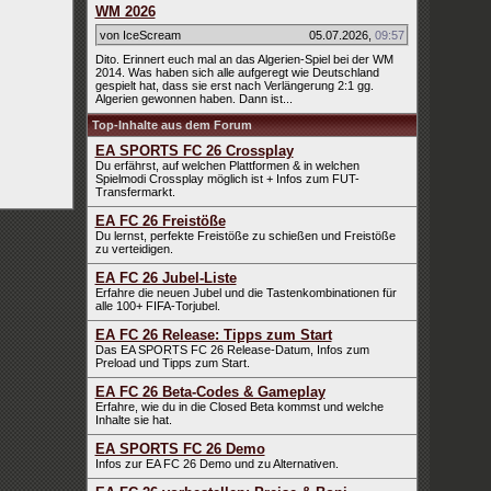
WM 2026
von IceScream
05.07.2026
,
09:57
Dito. Erinnert euch mal an das Algerien-Spiel bei der WM
2014. Was haben sich alle aufgeregt wie Deutschland
gespielt hat, dass sie erst nach Verlängerung 2:1 gg.
Algerien gewonnen haben. Dann ist...
Top-Inhalte aus dem Forum
EA SPORTS FC 26 Crossplay
Du erfährst, auf welchen Plattformen & in welchen
Spielmodi Crossplay möglich ist + Infos zum FUT-
Transfermarkt.
EA FC 26 Freistöße
Du lernst, perfekte Freistöße zu schießen und Freistöße
zu verteidigen.
EA FC 26 Jubel-Liste
Erfahre die neuen Jubel und die Tastenkombinationen für
alle 100+ FIFA-Torjubel.
EA FC 26 Release: Tipps zum Start
Das EA SPORTS FC 26 Release-Datum, Infos zum
Preload und Tipps zum Start.
EA FC 26 Beta-Codes & Gameplay
Erfahre, wie du in die Closed Beta kommst und welche
Inhalte sie hat.
EA SPORTS FC 26 Demo
Infos zur EA FC 26 Demo und zu Alternativen.