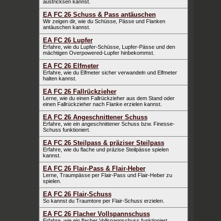
austricksen kannst.
EA FC 26 Schuss & Pass antäuschen
Wir zeigen dir, wie du Schüsse, Pässe und Flanken
antäuschen kannst.
EA FC 26 Lupfer
Erfahre, wie du Lupfer-Schüsse, Lupfer-Pässe und den
mächtigen Overpowered-Lupfer hinbekommst.
EA FC 26 Elfmeter
Erfahre, wie du Elfmeter sicher verwandeln und Elfmeter
halten kannst.
EA FC 26 Fallrückzieher
Lerne, wie du einen Fallrückzieher aus dem Stand oder
einen Fallrückzieher nach Flanke erzielen kannst.
EA FC 26 Angeschnittener Schuss
Erfahre, wie ein angeschnittener Schuss bzw. Finesse-
Schuss funktioniert.
EA FC 26 Steilpass & präziser Steilpass
Erfahre, wie du flache und präzise Steilpässe spielen
kannst.
EA FC 26 Flair-Pass & Flair-Heber
Lerne, Traumpässe per Flair-Pass und Flair-Heber zu
spielen.
EA FC 26 Flair-Schuss
So kannst du Traumtore per Flair-Schuss erzielen.
EA FC 26 Flacher Vollspannschuss
Erfahre, wie ein flacher Vollspannschuss funktioniert.