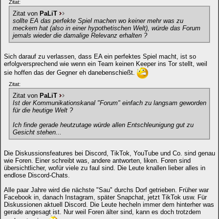
Zitat:
Zitat von
PaLiT
sollte EA das perfekte Spiel machen wo keiner mehr was zu
meckern hat (also in einer hypothetischen Welt), würde das Forum
jemals wieder die damalige Relevanz erhalten ?
Sich darauf zu verlassen, dass EA ein perfektes Spiel macht, ist so
erfolgversprechend wie wenn ein Team keinen Keeper ins Tor stellt, weil
sie hoffen das der Gegner eh danebenschießt.
Zitat:
Zitat von
PaLiT
Ist der Kommunikationskanal "Forum" einfach zu langsam geworden
für die heutige Welt ?
Ich finde gerade heutzutage würde allen Entschleunigung gut zu
Gesicht stehen...
Die Diskussionsfeatures bei Discord, TikTok, YouTube und Co. sind genau
wie Foren. Einer schreibt was, andere antworten, liken. Foren sind
übersichtlicher, wofür viele zu faul sind. Die Leute knallen lieber alles in
endlose Discord-Chats.
Alle paar Jahre wird die nächste "Sau" durchs Dorf getrieben. Früher war
Facebook in, danach Instagram, später Snapchat, jetzt TikTok usw. Für
Diskussionen aktuell Discord. Die Leute hecheln immer dem hinterher was
gerade angesagt ist. Nur weil Foren älter sind, kann es doch trotzdem