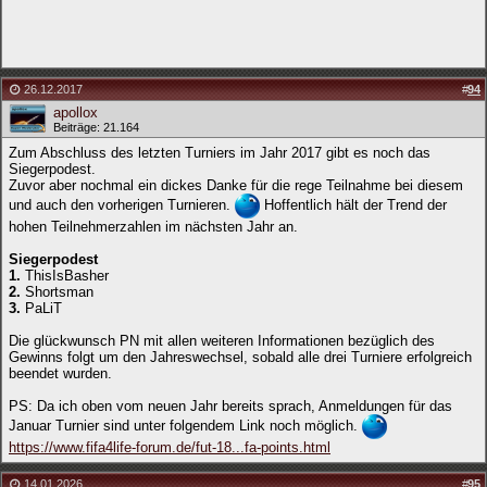
26.12.2017
#
94
apollox
Beiträge: 21.164
Zum Abschluss des letzten Turniers im Jahr 2017 gibt es noch das
Siegerpodest.
Zuvor aber nochmal ein dickes Danke für die rege Teilnahme bei diesem
und auch den vorherigen Turnieren.
Hoffentlich hält der Trend der
hohen Teilnehmerzahlen im nächsten Jahr an.
Siegerpodest
1.
ThisIsBasher
2.
Shortsman
3.
PaLiT
Die glückwunsch PN mit allen weiteren Informationen bezüglich des
Gewinns folgt um den Jahreswechsel, sobald alle drei Turniere erfolgreich
beendet wurden.
PS: Da ich oben vom neuen Jahr bereits sprach, Anmeldungen für das
Januar Turnier sind unter folgendem Link noch möglich.
https://www.fifa4life-forum.de/fut-18...fa-points.html
14.01.2026
#
95