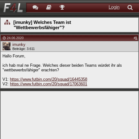
Login
[imunky] Welches Team ist
"Wettbewerbsfähiger"?
24.06.2020
#
1
imunky
Beiträge: 3.611
Hallo Forum,
ich hab mal ne Frage. Welches dieser beiden Teams würdet ihr als
"wettbewerbsfähiger" erachten?
V1:
https://www.futbin.com/20/squad/16445358
V2:
https://www.futbin.com/20/squad/17063601