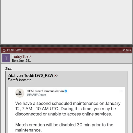
12.01.2023
#
1097
Toddy1979
Beiträge: 281
Zitat:
Zitat von
Toddi1970_P2W
Patch kommt...