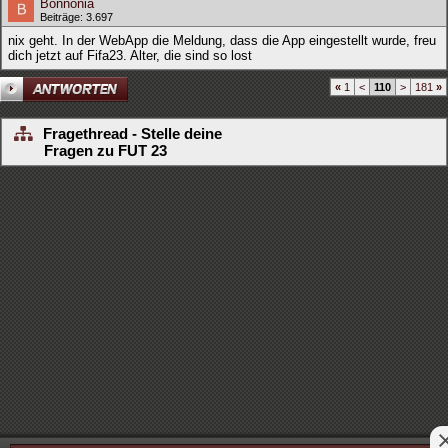
Bonnonia
Beiträge: 3.697
nix geht. In der WebApp die Meldung, dass die App eingestellt wurde, freu
dich jetzt auf Fifa23. Alter, die sind so lost
«
1
<
110
>
181
»
Fragethread - Stelle deine
Fragen zu FUT 23