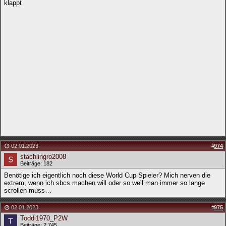
klappt
02.01.2023
#
974
stachlingro2008
Beiträge: 182
Benötige ich eigentlich noch diese World Cup Spieler? Mich nerven die
extrem, wenn ich sbcs machen will oder so weil man immer so lange
scrollen muss…
02.01.2023
#
975
Toddi1970_P2W
Beiträge: 2.745