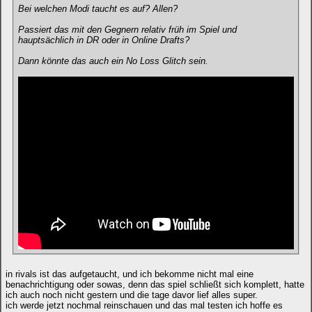
Bei welchen Modi taucht es auf? Allen?
Passiert das mit den Gegnern relativ früh im Spiel und
hauptsächlich in DR oder in Online Drafts?
Dann könnte das auch ein No Loss Glitch sein.
in rivals ist das aufgetaucht, und ich bekomme nicht mal eine
benachrichtigung oder sowas, denn das spiel schließt sich komplett, hatte
ich auch noch nicht gestern und die tage davor lief alles super.
ich werde jetzt nochmal reinschauen und das mal testen ich hoffe es