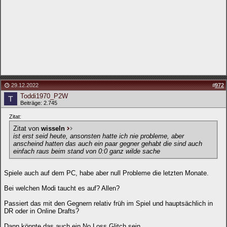
29.12.2022
#
972
Toddi1970_P2W
Beiträge: 2.745
Zitat:
Zitat von
wisseln
ist erst seid heute, ansonsten hatte ich nie probleme, aber
anscheind hatten das auch ein paar gegner gehabt die sind auch
einfach raus beim stand von 0:0 ganz wilde sache
Spiele auch auf dem PC, habe aber null Probleme die letzten Monate.
Bei welchen Modi taucht es auf? Allen?
Passiert das mit den Gegnern relativ früh im Spiel und hauptsächlich in
DR oder in Online Drafts?
Dann könnte das auch ein No Loss Glitch sein.