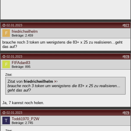
02.01.2023
#
977
friedrichwilhelm
Beiträge: 2.459
brauche noch 3 token um wenigstens die 83+ x 25 zu realisieren…geht
das auf?
02.01.2023
#
978
FIFAdan83
Beiträge: 895
Zitat:
Zitat von
friedrichwilhelm
brauche noch 3 token um wenigstens die 83+ x 25 zu realisieren…
geht das auf?
Ja, 7 kannst noch holen.
02.01.2023
#
979
Toddi1970_P2W
Beiträge: 2.745
Zitat: