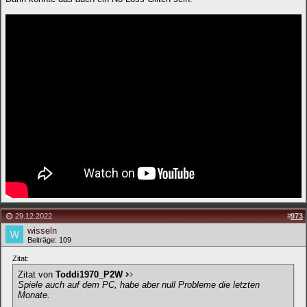
29.12.2022
#
973
wisseln
Beiträge: 109
Zitat:
Zitat von
Toddi1970_P2W
Spiele auch auf dem PC, habe aber null Probleme die letzten
Monate.