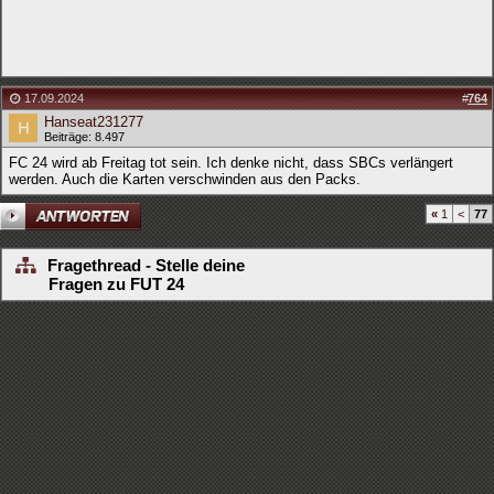
17.09.2024
#
764
Hanseat231277
Beiträge: 8.497
FC 24 wird ab Freitag tot sein. Ich denke nicht, dass SBCs verlängert
werden. Auch die Karten verschwinden aus den Packs.
«
1
<
77
Fragethread - Stelle deine
Fragen zu FUT 24