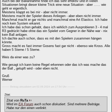
Auch bei der Ballannahme finde ich das sehr effektiv und in vielen
Situationen bringt dieser kleine Trick eine neue Situation - aber …… wie
geht er eigentlich.
Meistens klappt es bei mir - aber nicht immer.
Meistens macht der Spieler dieses Anliegen - aber eben nicht immer.
Manchmal macht er gar nichts und manchmal eine Art Elastico. Ich habe
noch kein System erkannt.
Ich habe das schon gehabt, dass ich wirklich zum Ausprobieren 3 - 4 mal
R3 gedrückt habe ohne das ein Spielet vom Gegner in der Nähe war - nix
kein Ball anlügen.
Ich dachte auch schon, dass es mit den Spielern zusammen hängen
könnte.
Gross macht es fast immer Gosens fast gar nicht - ebenso wie Kross. Alle
haben 5 Sterne / 5 Sterne.
Weis da einer was zu?
Wie gesagt ich kann keine Regel erkennen oder das ich was mache das
der Ball „ gelupft wird - oder eben nicht.
Gruß
Werner
---------- Beitrag aktualisiert am 02.09.2024 um 17:54 Uhr ----------
Zitat:
Zitat von
RuTa
Wird im
EA Forum
auch schon diskutiert. Sind mehrere Beiträge.
Habe nur den einen verlinkt.