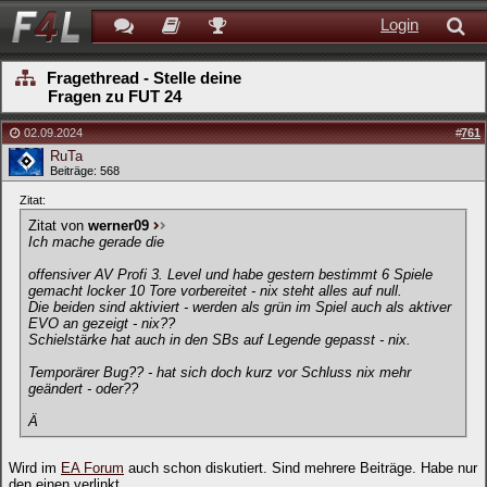
Login
Fragethread - Stelle deine
Fragen zu FUT 24
02.09.2024
#
761
RuTa
Beiträge: 568
Zitat:
Zitat von
werner09
Ich mache gerade die
offensiver AV Profi 3. Level und habe gestern bestimmt 6 Spiele
gemacht locker 10 Tore vorbereitet - nix steht alles auf null.
Die beiden sind aktiviert - werden als grün im Spiel auch als aktiver
EVO an gezeigt - nix??
Schielstärke hat auch in den SBs auf Legende gepasst - nix.
Temporärer Bug?? - hat sich doch kurz vor Schluss nix mehr
geändert - oder??
Ä
Wird im
EA Forum
auch schon diskutiert. Sind mehrere Beiträge. Habe nur
den einen verlinkt.