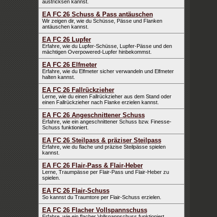
austricksen kannst.
EA FC 26 Schuss & Pass antäuschen
Wir zeigen dir, wie du Schüsse, Pässe und Flanken
antäuschen kannst.
EA FC 26 Lupfer
Erfahre, wie du Lupfer-Schüsse, Lupfer-Pässe und den
mächtigen Overpowered-Lupfer hinbekommst.
EA FC 26 Elfmeter
Erfahre, wie du Elfmeter sicher verwandeln und Elfmeter
halten kannst.
EA FC 26 Fallrückzieher
Lerne, wie du einen Fallrückzieher aus dem Stand oder
einen Fallrückzieher nach Flanke erzielen kannst.
EA FC 26 Angeschnittener Schuss
Erfahre, wie ein angeschnittener Schuss bzw. Finesse-
Schuss funktioniert.
EA FC 26 Steilpass & präziser Steilpass
Erfahre, wie du flache und präzise Steilpässe spielen
kannst.
EA FC 26 Flair-Pass & Flair-Heber
Lerne, Traumpässe per Flair-Pass und Flair-Heber zu
spielen.
EA FC 26 Flair-Schuss
So kannst du Traumtore per Flair-Schuss erzielen.
EA FC 26 Flacher Vollspannschuss
Erfahre, wie ein flacher Vollspannschuss funktioniert.