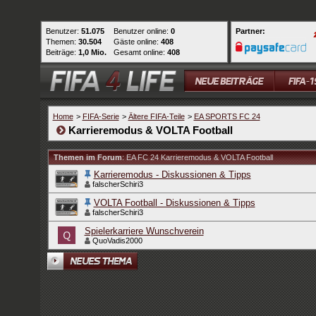
Benutzer:
51.075
Benutzer online:
0
Partner:
Themen:
30.504
Gäste online:
408
Beiträge:
1,0 Mio.
Gesamt online:
408
Home
>
FIFA-Serie
>
Ältere FIFA-Teile
>
EA SPORTS FC 24
Karrieremodus & VOLTA Football
Themen im Forum
: EA FC 24 Karrieremodus & VOLTA Football
Karrieremodus - Diskussionen & Tipps
falscherSchiri3
VOLTA Football - Diskussionen & Tipps
falscherSchiri3
Spielerkarriere Wunschverein
QuoVadis2000