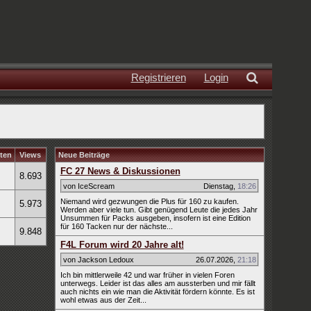
Registrieren
Login
ten
Views
Neue Beiträge
FC 27 News & Diskussionen
8.693
von IceScream
Dienstag
,
18:26
Niemand wird gezwungen die Plus für 160 zu kaufen.
5.973
Werden aber viele tun. Gibt genügend Leute die jedes Jahr
Unsummen für Packs ausgeben, insofern ist eine Edition
für 160 Tacken nur der nächste...
9.848
F4L Forum wird 20 Jahre alt!
von Jackson Ledoux
26.07.2026
,
21:18
Ich bin mittlerweile 42 und war früher in vielen Foren
unterwegs. Leider ist das alles am aussterben und mir fällt
auch nichts ein wie man die Aktivität fördern könnte. Es ist
wohl etwas aus der Zeit...