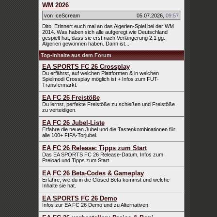
WM 2026
von IceScream
05.07.2026
,
09:57
Dito. Erinnert euch mal an das Algerien-Spiel bei der WM
2014. Was haben sich alle aufgeregt wie Deutschland
gespielt hat, dass sie erst nach Verlängerung 2:1 gg.
Algerien gewonnen haben. Dann ist...
Top-Inhalte aus dem Forum
EA SPORTS FC 26 Crossplay
Du erfährst, auf welchen Plattformen & in welchen
Spielmodi Crossplay möglich ist + Infos zum FUT-
Transfermarkt.
EA FC 26 Freistöße
Du lernst, perfekte Freistöße zu schießen und Freistöße
zu verteidigen.
EA FC 26 Jubel-Liste
Erfahre die neuen Jubel und die Tastenkombinationen für
alle 100+ FIFA-Torjubel.
EA FC 26 Release: Tipps zum Start
Das EA SPORTS FC 26 Release-Datum, Infos zum
Preload und Tipps zum Start.
EA FC 26 Beta-Codes & Gameplay
Erfahre, wie du in die Closed Beta kommst und welche
Inhalte sie hat.
EA SPORTS FC 26 Demo
Infos zur EA FC 26 Demo und zu Alternativen.