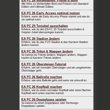
EA FC 26 vorbestellen: Preise & Boni
Alle Infos zu Vorbesteller-Boni und Preisen von Standard
Edition und Ultimate Edition.
EA FC 26 Early Access optimal nutzen
Erfahre, wann die Early-Access-Phase startet und wie du
sie optimal nutzt.
EA FC 25 Torjubel ausschalten
Erfahre, wie du den EA FC 25 Torjubel ausschalten &
Gegner-Jubel überspringen kannst.
EA FC 26 Stadion ändern
Erfahre, wie du das FUT-Stadion & das Karriere-Stadion
ändern kannst.
EA FC 26 Trikot & Wappen ändern
So kannst du Trikots ändern, Wappen ändern, Wappen
kaufen & Karriere-Trikots ändern.
EA FC 26 Übersteiger-Tutorial
Erfahre, wie ein normaler Übersteiger und ein umgekehrter
Übersteiger geht.
EA FC 26 Ballrolle machen
Erfahre, wie eine Ballrolle geht und wann sie sinnvoll ist.
EA FC 26 Kopfball machen
Erfahre, wie du einen normalen Kopfball oder einen flachen
Kopfball nach unten machen kannst.
EA FC 26 Doppelpass spielen
So kannst du einen Doppelpass oder Richtungs-
Doppelpass spielen.