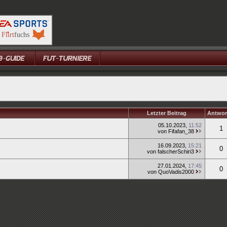
Letzter Beitrag
Antwor
05.10.2023
,
11:52
1
von Fifafan_38
16.09.2023
,
15:21
0
von falscherSchiri3
27.01.2024
,
17:45
0
von QuoVadis2000