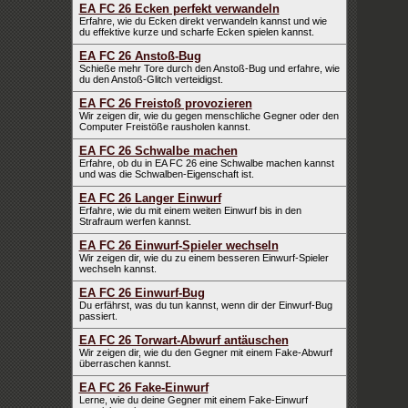
EA FC 26 Ecken perfekt verwandeln
Erfahre, wie du Ecken direkt verwandeln kannst und wie
du effektive kurze und scharfe Ecken spielen kannst.
EA FC 26 Anstoß-Bug
Schieße mehr Tore durch den Anstoß-Bug und erfahre, wie
du den Anstoß-Glitch verteidigst.
EA FC 26 Freistoß provozieren
Wir zeigen dir, wie du gegen menschliche Gegner oder den
Computer Freistöße rausholen kannst.
EA FC 26 Schwalbe machen
Erfahre, ob du in EA FC 26 eine Schwalbe machen kannst
und was die Schwalben-Eigenschaft ist.
EA FC 26 Langer Einwurf
Erfahre, wie du mit einem weiten Einwurf bis in den
Strafraum werfen kannst.
EA FC 26 Einwurf-Spieler wechseln
Wir zeigen dir, wie du zu einem besseren Einwurf-Spieler
wechseln kannst.
EA FC 26 Einwurf-Bug
Du erfährst, was du tun kannst, wenn dir der Einwurf-Bug
passiert.
EA FC 26 Torwart-Abwurf antäuschen
Wir zeigen dir, wie du den Gegner mit einem Fake-Abwurf
überraschen kannst.
EA FC 26 Fake-Einwurf
Lerne, wie du deine Gegner mit einem Fake-Einwurf