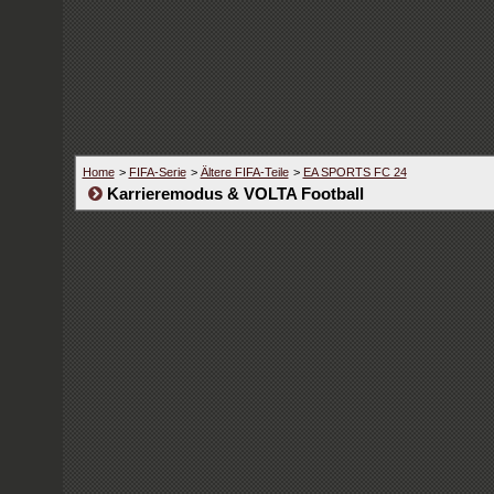
Home
>
FIFA-Serie
>
Ältere FIFA-Teile
>
EA SPORTS FC 24
Karrieremodus & VOLTA Football