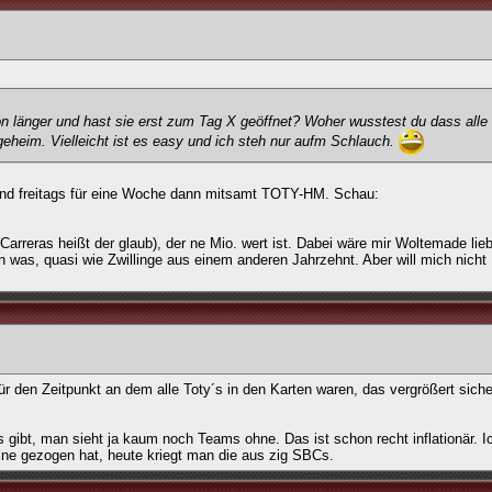
on länger und hast sie erst zum Tag X geöffnet? Woher wusstest du dass alle
eheim. Vielleicht ist es easy und ich steh nur aufm Schlauch.
 und freitags für eine Woche dann mitsamt TOTY-HM. Schau:
rreras heißt der glaub), der ne Mio. wert ist. Dabei wäre mir Woltemade lieb
n was, quasi wie Zwillinge aus einem anderen Jahrzehnt. Aber will mich nicht
ür den Zeitpunkt an dem alle Toty´s in den Karten waren, das vergrößert siche
 gibt, man sieht ja kaum noch Teams ohne. Das ist schon recht inflationär. I
ne gezogen hat, heute kriegt man die aus zig SBCs.