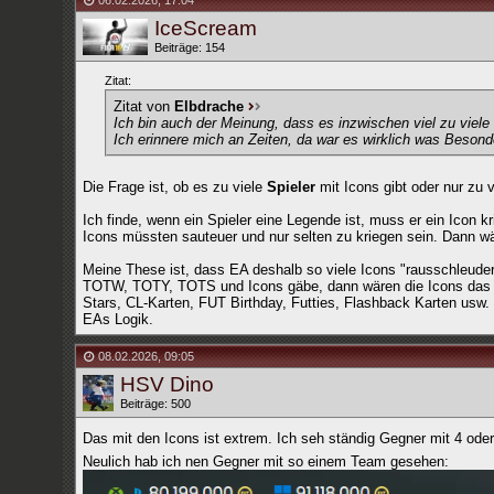
06.02.2026
,
17:04
IceScream
Beiträge: 154
Zitat:
Zitat von
Elbdrache
Ich bin auch der Meinung, dass es inzwischen viel zu viele
Ich erinnere mich an Zeiten, da war es wirklich was Beson
Die Frage ist, ob es zu viele
Spieler
mit Icons gibt oder nur zu 
Ich finde, wenn ein Spieler eine Legende ist, muss er ein Icon 
Icons müssten sauteuer und nur selten zu kriegen sein. Dann wä
Meine These ist, dass EA deshalb so viele Icons "rausschleudert
TOTW, TOTY, TOTS und Icons gäbe, dann wären die Icons das abs
Stars, CL-Karten, FUT Birthday, Futties, Flashback Karten usw. d
EAs Logik.
08.02.2026
,
09:05
HSV Dino
Beiträge: 500
Das mit den Icons ist extrem. Ich seh ständig Gegner mit 4 oder
Neulich hab ich nen Gegner mit so einem Team gesehen: