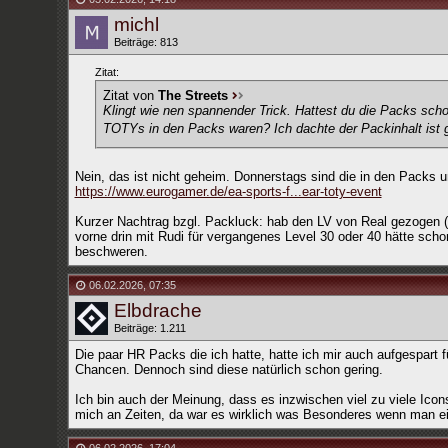
michl
Beiträge: 813
Zitat:
Zitat von
The Streets
Klingt wie nen spannender Trick. Hattest du die Packs sch
TOTYs in den Packs waren? Ich dachte der Packinhalt ist g
Nein, das ist nicht geheim. Donnerstags sind die in den Packs
https://www.eurogamer.de/ea-sports-f...ear-toty-event
Kurzer Nachtrag bzgl. Packluck: hab den LV von Real gezogen (Ca
vorne drin mit Rudi für vergangenes Level 30 oder 40 hätte scho
beschweren.
06.02.2026
,
07:35
Elbdrache
Beiträge: 1.211
Die paar HR Packs die ich hatte, hatte ich mir auch aufgespart f
Chancen. Dennoch sind diese natürlich schon gering.
Ich bin auch der Meinung, dass es inzwischen viel zu viele Icons
mich an Zeiten, da war es wirklich was Besonderes wenn man ei