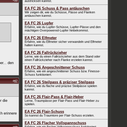
austricksen kannst.
EA FC 26 Schuss & Pass antäuschen
Wir zeigen dir, wie du Schüsse, Pässe und Flanken
antäuschen kannst.
EA FC 26 Lupfer
Erfahre, wie du Lupfer-Schüsse, Lupfer-Pässe und den
mächtigen Overpowered-Lupfer hinbekommst.
EA FC 26 Elfmeter
Erfahre, wie du Elfmeter sicher verwandeln und Elfmeter
halten kannst.
EA FC 26 Fallrückzieher
Lerne, wie du einen Fallrückzieher aus dem Stand oder
einen Fallrückzieher nach Flanke erzielen kannst.
er... den
EA FC 26 Angeschnittener Schuss
Erfahre, wie ein angeschnittener Schuss bzw. Finesse-
Schuss funktioniert.
#
47
EA FC 26 Steilpass & präziser Steilpass
Erfahre, wie du flache und präzise Steilpässe spielen
kannst.
EA FC 26 Flair-Pass & Flair-Heber
r die
Lerne, Traumpässe per Flair-Pass und Flair-Heber zu
spielen.
EA FC 26 Flair-Schuss
ch erinnere
So kannst du Traumtore per Flair-Schuss erzielen.
EA FC 26 Flacher Vollspannschuss
Erfahre, wie ein flacher Vollspannschuss funktioniert.