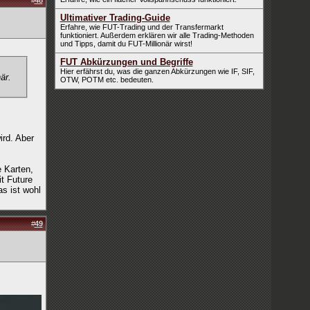
#
48
Ultimativer Trading-Guide
Erfahre, wie FUT-Trading und der Transfermarkt
funktioniert. Außerdem erklären wir alle Trading-Methoden
und Tipps, damit du FUT-Millionär wirst!
FUT Abkürzungen und Begriffe
Hier erfährst du, was die ganzen Abkürzungen wie IF, SIF,
är.
OTW, POTM etc. bedeuten.
ird. Aber
e Karten,
t Future
as ist wohl
#
49