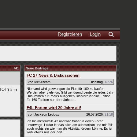
Registrieren
Login
#
41
Neue Beiträge
FC 27 News & Diskussionen
von IceScream
Dienstag
,
18:26
Niemand wird gezwungen die Plus für 160 zu kaufen.
 TOTY's in
Werden aber viele tun. Gibt genügend Leute die jedes Jahr
Unsummen für Packs ausgeben, insofern ist eine Edition
für 160 Tacken nur der nächste...
F4L Forum wird 20 Jahre alt!
von Jackson Ledoux
26.07.2026
,
21:18
Ich bin mittlerweile 42 und war früher in vielen Foren
unterwegs. Leider ist das alles am aussterben und mir fällt
auch nichts ein wie man die Aktivität fördern könnte. Es ist
wohl etwas aus der Zeit...