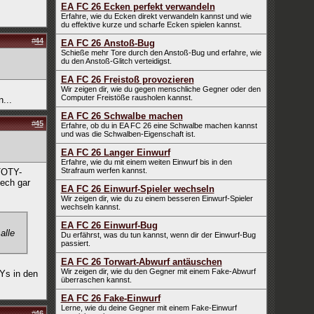
EA FC 26 Ecken perfekt verwandeln
Erfahre, wie du Ecken direkt verwandeln kannst und wie
du effektive kurze und scharfe Ecken spielen kannst.
#
44
EA FC 26 Anstoß-Bug
Schieße mehr Tore durch den Anstoß-Bug und erfahre, wie
du den Anstoß-Glitch verteidigst.
EA FC 26 Freistoß provozieren
Wir zeigen dir, wie du gegen menschliche Gegner oder den
Computer Freistöße rausholen kannst.
...
EA FC 26 Schwalbe machen
#
45
Erfahre, ob du in EA FC 26 eine Schwalbe machen kannst
und was die Schwalben-Eigenschaft ist.
EA FC 26 Langer Einwurf
Erfahre, wie du mit einem weiten Einwurf bis in den
Strafraum werfen kannst.
 TOTY-
ech gar
EA FC 26 Einwurf-Spieler wechseln
Wir zeigen dir, wie du zu einem besseren Einwurf-Spieler
wechseln kannst.
EA FC 26 Einwurf-Bug
alle
Du erfährst, was du tun kannst, wenn dir der Einwurf-Bug
passiert.
EA FC 26 Torwart-Abwurf antäuschen
Wir zeigen dir, wie du den Gegner mit einem Fake-Abwurf
Ys in den
überraschen kannst.
EA FC 26 Fake-Einwurf
Lerne, wie du deine Gegner mit einem Fake-Einwurf
#
46