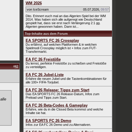
WM 2026
von IceScream
05.07.2026
,
09:57
Dito. Erinnert euch mal an das Algerien-Spiel bei der WM
2014. Was haben sich alle aufgeregt wie Deutschland
gespielt hat, dass sie erst nach Verlängerung 2:1 gg.
Algerien gewonnen haben. Dann ist...
Top-Inhalte aus dem Forum
EA SPORTS FC 26 Crossplay
Du erfährst, auf welchen Plattformen & in welchen
Spielmodi Crossplay möglich ist + Infos zum FUT-
Transfermarkt.
EA FC 26 Freistöße
Du lernst, perfekte Freistöße zu schießen und Freistöße
#
42
zu verteidigen.
EA FC 26 Jubel-Liste
Erfahre die neuen Jubel und die Tastenkombinationen für
alle 100+ FIFA-Torjubel.
EA FC 26 Release: Tipps zum Start
Das EA SPORTS FC 26 Release-Datum, Infos zum
Preload und Tipps zum Start.
alle
EA FC 26 Beta-Codes & Gameplay
Erfahre, wie du in die Closed Beta kommst und welche
Inhalte sie hat.
EA SPORTS FC 26 Demo
Infos zur EA FC 26 Demo und zu Alternativen.