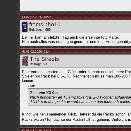
02.02.2026
,
18:21
fromsinho10
Beiträge: 4.689
Bei mir kam am letzten Tag auch die ersehnte toty Karte.
Hab auch alles was es so gab gecraftet und kein Erfolg gehabt
03.02.2026
,
09:44
The Streets
Beiträge: 53
Paar von euch hatten echt Glück oder ihr habt deutlich mehr Pac
Spieler pro Pack bei 0,5-1 %. Rechnerisch muss man 100-200 P
keinen.
Zitat:
Zitat von
XXX
Nach hunderten an TOTY-packs (ca. 2-3 Wochen aufgespart v
TOTY's in den packs waren) hab ich in den letzten 5 pac
Klingt wie nen spannender Trick. Hattest du die Packs schon l
Packs waren? Ich dachte der Packinhalt ist geheim. Vielleicht 
03.02.2026
,
14:18