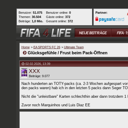
Benutzer:
51.075
Benutzer online:
0
Partner:
Themen:
30.504
Gäste online:
372
Beiträge:
1,0 Mio.
Gesamt online:
372
Home
>
EA SPORTS FC 26
>
Ultimate Team
Glücksgefühle / Frust beim Pack-Öffnen
02.02.2026
,
13:39
XXX
Beiträge: 9.077
Nach hunderten an TOTY-packs (ca. 2-3 Wochen aufgespart vor de
den packs waren) hab ich in den letzten 5 packs dann Seger T
Nicht die "unleistbare" Karten schlechthin aber dann trotzdem 1 
Zuvor noch Marquinhos und Luis Diaz EE