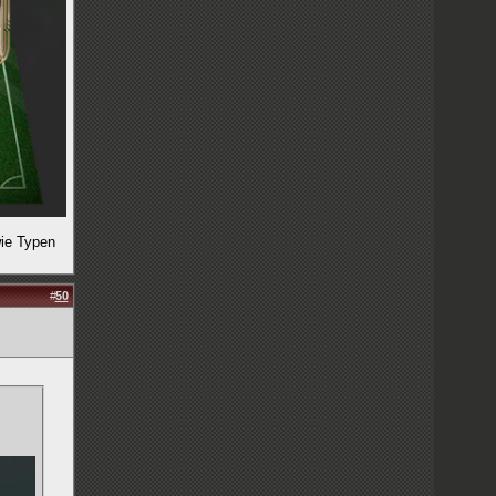
wie Typen
#
50