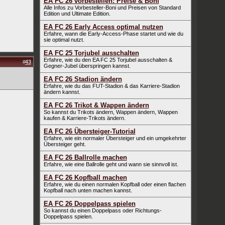
EA FC 26 vorbestellen: Preise & Boni
Alle Infos zu Vorbesteller-Boni und Preisen von Standard
Edition und Ultimate Edition.
EA FC 26 Early Access optimal nutzen
Erfahre, wann die Early-Access-Phase startet und wie du
sie optimal nutzt.
EA FC 25 Torjubel ausschalten
Erfahre, wie du den EA FC 25 Torjubel ausschalten &
#
43
Gegner-Jubel überspringen kannst.
EA FC 26 Stadion ändern
Erfahre, wie du das FUT-Stadion & das Karriere-Stadion
ändern kannst.
EA FC 26 Trikot & Wappen ändern
So kannst du Trikots ändern, Wappen ändern, Wappen
kaufen & Karriere-Trikots ändern.
EA FC 26 Übersteiger-Tutorial
Erfahre, wie ein normaler Übersteiger und ein umgekehrter
Übersteiger geht.
EA FC 26 Ballrolle machen
Erfahre, wie eine Ballrolle geht und wann sie sinnvoll ist.
EA FC 26 Kopfball machen
Erfahre, wie du einen normalen Kopfball oder einen flachen
Kopfball nach unten machen kannst.
EA FC 26 Doppelpass spielen
So kannst du einen Doppelpass oder Richtungs-
Doppelpass spielen.