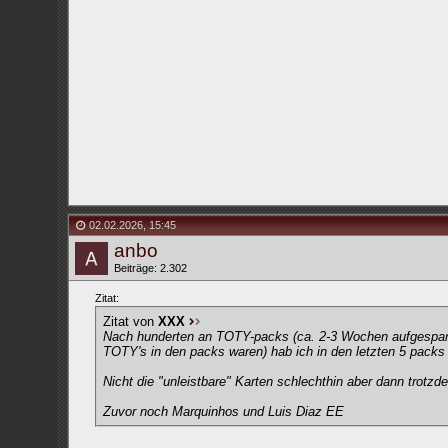
02.02.2026
,
15:45
anbo
Beiträge: 2.302
Zitat:
Zitat von
XXX
Nach hunderten an TOTY-packs (ca. 2-3 Wochen aufgespart v
TOTY's in den packs waren) hab ich in den letzten 5 pac
Nicht die "unleistbare" Karten schlechthin aber dann trotzde
Zuvor noch Marquinhos und Luis Diaz EE