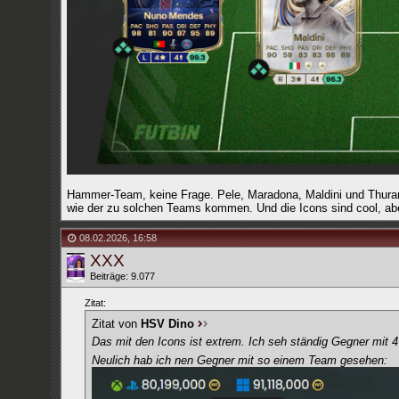
Hammer-Team, keine Frage. Pele, Maradona, Maldini und Thuram
wie der zu solchen Teams kommen. Und die Icons sind cool, aber
08.02.2026
,
16:58
XXX
Beiträge: 9.077
Zitat:
Zitat von
HSV Dino
Das mit den Icons ist extrem. Ich seh ständig Gegner mit 4 
Neulich hab ich nen Gegner mit so einem Team gesehen: