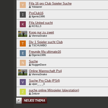
Fifa 16 pro Club Spieler Suche
Yoloianer
ProClub16
Ilgenio1986
Fifa United sucht
KO3LL3
Koop nur zu zweit
ViennaSnake
Div 1 Spieler sucht Club
TSCHUMBO
Freunde fifa ultimate16
Elgenio1986
Suche
NuggetDave
Online Mannschaft Ps4
ViennaSnake
Suche Pro Club (PS4)
viper_ _ _3
suche online Mitspieler (playstation)
Zeitzer