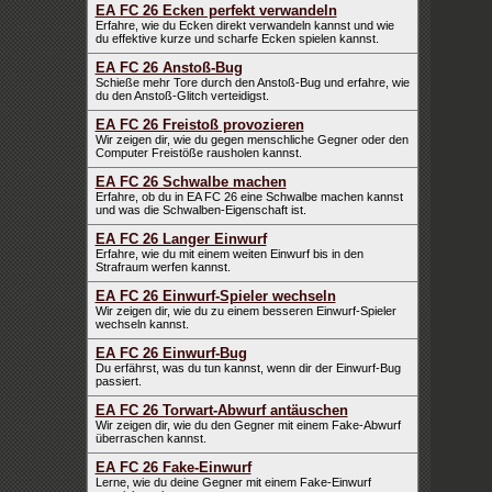
EA FC 26 Ecken perfekt verwandeln
Erfahre, wie du Ecken direkt verwandeln kannst und wie
du effektive kurze und scharfe Ecken spielen kannst.
EA FC 26 Anstoß-Bug
Schieße mehr Tore durch den Anstoß-Bug und erfahre, wie
du den Anstoß-Glitch verteidigst.
EA FC 26 Freistoß provozieren
Wir zeigen dir, wie du gegen menschliche Gegner oder den
Computer Freistöße rausholen kannst.
EA FC 26 Schwalbe machen
Erfahre, ob du in EA FC 26 eine Schwalbe machen kannst
und was die Schwalben-Eigenschaft ist.
EA FC 26 Langer Einwurf
Erfahre, wie du mit einem weiten Einwurf bis in den
Strafraum werfen kannst.
EA FC 26 Einwurf-Spieler wechseln
Wir zeigen dir, wie du zu einem besseren Einwurf-Spieler
wechseln kannst.
EA FC 26 Einwurf-Bug
Du erfährst, was du tun kannst, wenn dir der Einwurf-Bug
passiert.
EA FC 26 Torwart-Abwurf antäuschen
Wir zeigen dir, wie du den Gegner mit einem Fake-Abwurf
überraschen kannst.
EA FC 26 Fake-Einwurf
Lerne, wie du deine Gegner mit einem Fake-Einwurf