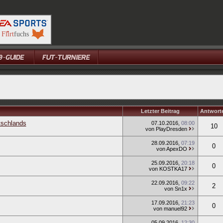
Letzter Beitrag
Antwort
tschlands
07.10.2016
,
08:00
10
von PlayDresden
28.09.2016
,
07:19
0
von ApexDO
25.09.2016
,
20:18
0
von KOSTKA17
22.09.2016
,
09:22
2
von Sn1x
17.09.2016
,
21:23
0
von manuel92
05.09.2016
,
12:30