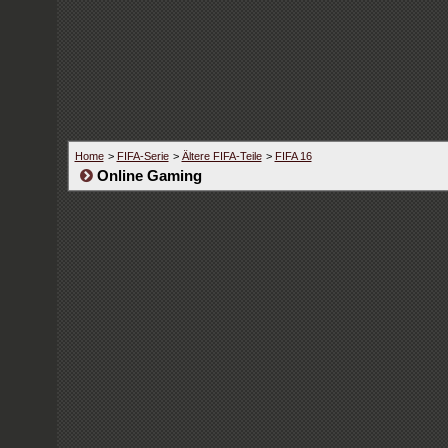
Home
>
FIFA-Serie
>
Ältere FIFA-Teile
>
FIFA 16
Online Gaming