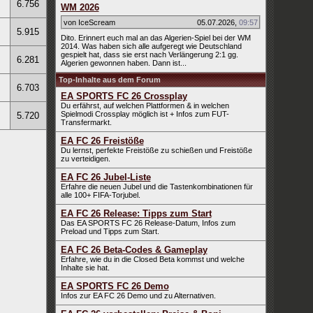
6.756
WM 2026
von IceScream
05.07.2026
,
09:57
5.915
Dito. Erinnert euch mal an das Algerien-Spiel bei der WM
2014. Was haben sich alle aufgeregt wie Deutschland
gespielt hat, dass sie erst nach Verlängerung 2:1 gg.
6.281
Algerien gewonnen haben. Dann ist...
Top-Inhalte aus dem Forum
6.703
EA SPORTS FC 26 Crossplay
Du erfährst, auf welchen Plattformen & in welchen
Spielmodi Crossplay möglich ist + Infos zum FUT-
5.720
Transfermarkt.
EA FC 26 Freistöße
Du lernst, perfekte Freistöße zu schießen und Freistöße
zu verteidigen.
EA FC 26 Jubel-Liste
Erfahre die neuen Jubel und die Tastenkombinationen für
alle 100+ FIFA-Torjubel.
EA FC 26 Release: Tipps zum Start
Das EA SPORTS FC 26 Release-Datum, Infos zum
Preload und Tipps zum Start.
EA FC 26 Beta-Codes & Gameplay
Erfahre, wie du in die Closed Beta kommst und welche
Inhalte sie hat.
EA SPORTS FC 26 Demo
Infos zur EA FC 26 Demo und zu Alternativen.