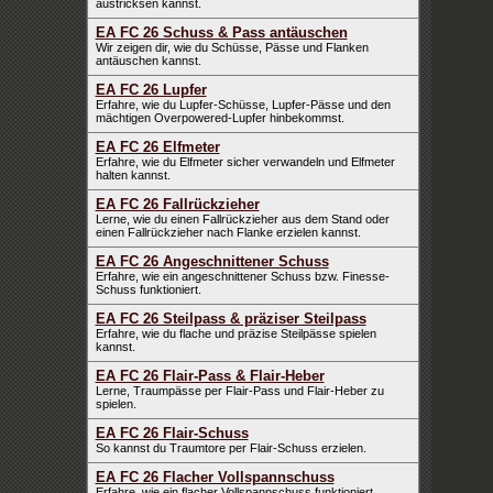
austricksen kannst.
EA FC 26 Schuss & Pass antäuschen
Wir zeigen dir, wie du Schüsse, Pässe und Flanken
antäuschen kannst.
EA FC 26 Lupfer
Erfahre, wie du Lupfer-Schüsse, Lupfer-Pässe und den
mächtigen Overpowered-Lupfer hinbekommst.
EA FC 26 Elfmeter
Erfahre, wie du Elfmeter sicher verwandeln und Elfmeter
halten kannst.
EA FC 26 Fallrückzieher
Lerne, wie du einen Fallrückzieher aus dem Stand oder
einen Fallrückzieher nach Flanke erzielen kannst.
EA FC 26 Angeschnittener Schuss
Erfahre, wie ein angeschnittener Schuss bzw. Finesse-
Schuss funktioniert.
EA FC 26 Steilpass & präziser Steilpass
Erfahre, wie du flache und präzise Steilpässe spielen
kannst.
EA FC 26 Flair-Pass & Flair-Heber
Lerne, Traumpässe per Flair-Pass und Flair-Heber zu
spielen.
EA FC 26 Flair-Schuss
So kannst du Traumtore per Flair-Schuss erzielen.
EA FC 26 Flacher Vollspannschuss
Erfahre, wie ein flacher Vollspannschuss funktioniert.