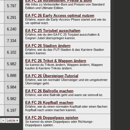
EA FC 26 vorbestellen: Preise & Boni
Alle Infos zu Vorbesteller-Boni und Preisen von Standard
5.797
Edition und Ultimate Edition.
EA FC 26 Early Access optimal nutzen
6.291
Erfahre, wann die Early-Access-Phase startet und wie du
sie optimal nutzt.
6.240
EA FC 25 Torjubel ausschalten
Erfahre, wie du den EA FC 25 Torjubel ausschalten &
Gegner-Jubel überspringen kannst.
7.334
EA FC 26 Stadion ändern
Erfahre, wie du das FUT-Stadion & das Karriere-Stadion
6.102
ändern kannst.
EA FC 26 Trikot & Wappen ändern
5.982
So kannst du Trikots ändern, Wappen ändern, Wappen
kaufen & Karriere-Trikots ändern.
5.888
EA FC 26 Übersteiger-Tutorial
Erfahre, wie ein normaler Übersteiger und ein umgekehrter
Übersteiger geht.
5.984
EA FC 26 Ballrolle machen
Erfahre, wie eine Ballrolle geht und wann sie sinnvoll ist.
5.982
EA FC 26 Kopfball machen
Erfahre, wie du einen normalen Kopfball oder einen flachen
6.197
Kopfball nach unten machen kannst.
EA FC 26 Doppelpass spielen
>
Letzte
»
So kannst du einen Doppelpass oder Richtungs-
Doppelpass spielen.