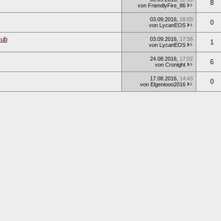
8
von FriendlyFire_86
03.09.2016
,
18:03
0
von LycanEOS
lub
03.09.2016
,
17:56
1
von LycanEOS
24.08.2016
,
17:02
6
von Cronight
17.08.2016
,
14:43
0
von Elgeniooo2016