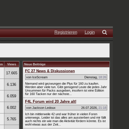
Registrieren
Login
en
Views
Neue Beiträge
FC 27 News & Diskussionen
17.665
von IceScream
Dienstag
,
18:26
Niemand wird gezwungen die Plus für 160 zu kaufen.
6.136
Werden aber viele tun. Gibt genügend Leute die jedes Jahr
Unsummen für Packs ausgeben, insofern ist eine Edition
für 160 Tacken nur der nächste...
6.059
F4L Forum wird 20 Jahre alt!
6.002
von Jackson Ledoux
26.07.2026
,
21:18
Ich bin mittlerweile 42 und war früher in vielen Foren
unterwegs. Leider ist das alles am aussterben und mir fällt
5.765
auch nichts ein wie man die Aktivität fördern könnte. Es ist
wohl etwas aus der Zeit...