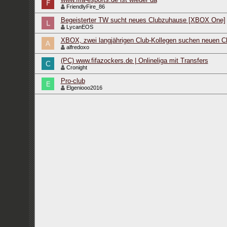
FriendlyFire_86
Begeisterter TW sucht neues Clubzuhause [XBOX One]
LycanEOS
XBOX, zwei langjährigen Club-Kollegen suchen neuen C
alfredoxo
(PC) www.fifazockers.de | Onlineliga mit Transfers
Cronight
Pro-club
Elgeniooo2016