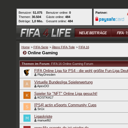
Benutzer:
51.075
Benutzer online:
0
Partner:
Themen:
30.504
Gäste online:
484
Beiträge:
1,0 Mio.
Gesamt online:
484
Home
>
FIFA-Serie
>
Ältere FIFA-Teile
>
FIFA 16
Online Gaming
Themen im Forum
: FIFA 16 Online Gaming Forum
FIFA Online Liga für PS4 - die wohl größte Fun-Liga Deu
PlayDresden
Virtuelle Bundesliga Spielerwertung
ApexDO
Spieler für "NFT" Online Liga gesucht!
KOSTKA17
[PS4] actin eSports Community Cups
Sn1x
Ligaskripte
manuel92
www.fifa-esports.de ist wieder da