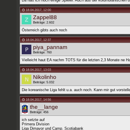
Da hätt ich noch einige Spieler. Auch aus der kolumbianischen u
18.04.2017
,
12:00
Zappel88
Beiträge: 2.602
Österreich gibts auch noch
18.04.2017
,
12:37
piya_pannam
Beiträge: 760
Vielleicht haut EA nachm TOTS für die letzten 2,3 Monate ne Hau
18.04.2017
,
13:03
Nikolinho
Beiträge: 5.032
Die koreanische Liga fehlt u.a. auch noch. Kann mir gut vorstel
18.04.2017
,
14:56
the__lange
Beiträge: 456
ich setzte auf
Primera Division
Liga Dimayor und Camp. Scotiabank