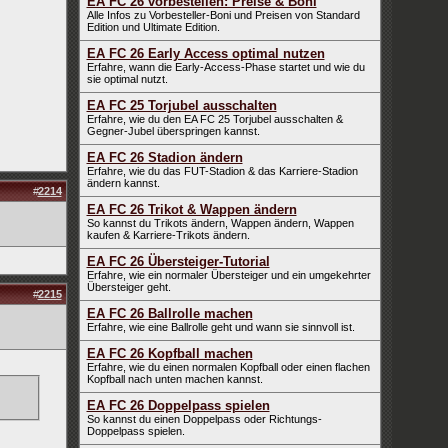
EA FC 26 vorbestellen: Preise & Boni
Alle Infos zu Vorbesteller-Boni und Preisen von Standard
Edition und Ultimate Edition.
EA FC 26 Early Access optimal nutzen
Erfahre, wann die Early-Access-Phase startet und wie du
sie optimal nutzt.
EA FC 25 Torjubel ausschalten
Erfahre, wie du den EA FC 25 Torjubel ausschalten &
Gegner-Jubel überspringen kannst.
EA FC 26 Stadion ändern
Erfahre, wie du das FUT-Stadion & das Karriere-Stadion
ändern kannst.
#
2214
EA FC 26 Trikot & Wappen ändern
So kannst du Trikots ändern, Wappen ändern, Wappen
kaufen & Karriere-Trikots ändern.
EA FC 26 Übersteiger-Tutorial
Erfahre, wie ein normaler Übersteiger und ein umgekehrter
Übersteiger geht.
#
2215
EA FC 26 Ballrolle machen
Erfahre, wie eine Ballrolle geht und wann sie sinnvoll ist.
EA FC 26 Kopfball machen
Erfahre, wie du einen normalen Kopfball oder einen flachen
Kopfball nach unten machen kannst.
EA FC 26 Doppelpass spielen
So kannst du einen Doppelpass oder Richtungs-
Doppelpass spielen.