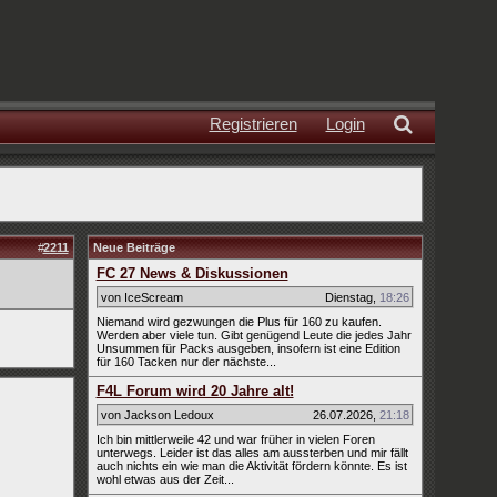
Registrieren
Login
#
2211
Neue Beiträge
FC 27 News & Diskussionen
von IceScream
Dienstag
,
18:26
Niemand wird gezwungen die Plus für 160 zu kaufen.
Werden aber viele tun. Gibt genügend Leute die jedes Jahr
Unsummen für Packs ausgeben, insofern ist eine Edition
für 160 Tacken nur der nächste...
F4L Forum wird 20 Jahre alt!
von Jackson Ledoux
26.07.2026
,
21:18
Ich bin mittlerweile 42 und war früher in vielen Foren
unterwegs. Leider ist das alles am aussterben und mir fällt
auch nichts ein wie man die Aktivität fördern könnte. Es ist
wohl etwas aus der Zeit...