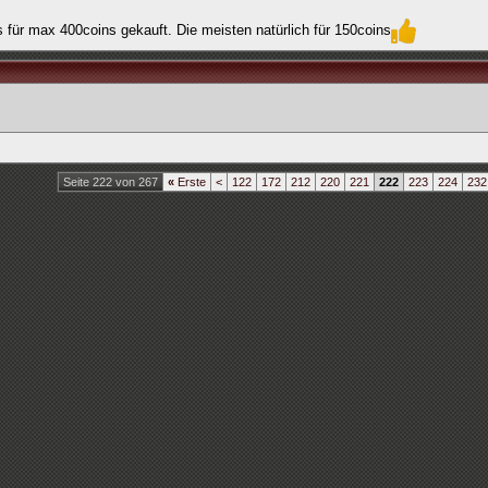
s für max 400coins gekauft. Die meisten natürlich für 150coins
Seite 222 von 267
«
Erste
<
122
172
212
220
221
222
223
224
232