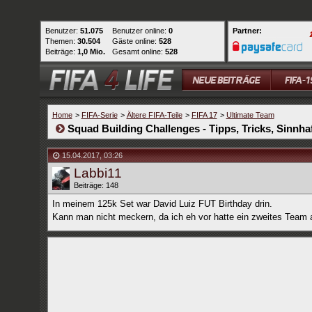
Benutzer:
51.075
Benutzer online:
0
Partner:
Themen:
30.504
Gäste online:
528
Beiträge:
1,0 Mio.
Gesamt online:
528
Home
>
FIFA-Serie
>
Ältere FIFA-Teile
>
FIFA 17
>
Ultimate Team
Squad Building Challenges - Tipps, Tricks, Sinnhaf
15.04.2017
,
03:26
Labbi11
Beiträge: 148
In meinem 125k Set war David Luiz FUT Birthday drin.
Kann man nicht meckern, da ich eh vor hatte ein zweites Team 