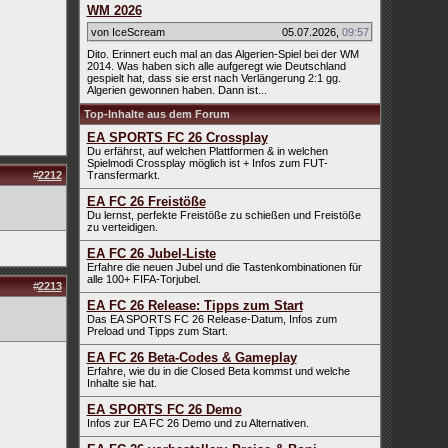
WM 2026
von IceScream
05.07.2026
,
09:57
Dito. Erinnert euch mal an das Algerien-Spiel bei der WM
2014. Was haben sich alle aufgeregt wie Deutschland
gespielt hat, dass sie erst nach Verlängerung 2:1 gg.
Algerien gewonnen haben. Dann ist...
Top-Inhalte aus dem Forum
EA SPORTS FC 26 Crossplay
Du erfährst, auf welchen Plattformen & in welchen
Spielmodi Crossplay möglich ist + Infos zum FUT-
#
2212
Transfermarkt.
EA FC 26 Freistöße
Du lernst, perfekte Freistöße zu schießen und Freistöße
zu verteidigen.
EA FC 26 Jubel-Liste
Erfahre die neuen Jubel und die Tastenkombinationen für
alle 100+ FIFA-Torjubel.
#
2213
EA FC 26 Release: Tipps zum Start
Das EA SPORTS FC 26 Release-Datum, Infos zum
Preload und Tipps zum Start.
EA FC 26 Beta-Codes & Gameplay
Erfahre, wie du in die Closed Beta kommst und welche
Inhalte sie hat.
EA SPORTS FC 26 Demo
Infos zur EA FC 26 Demo und zu Alternativen.