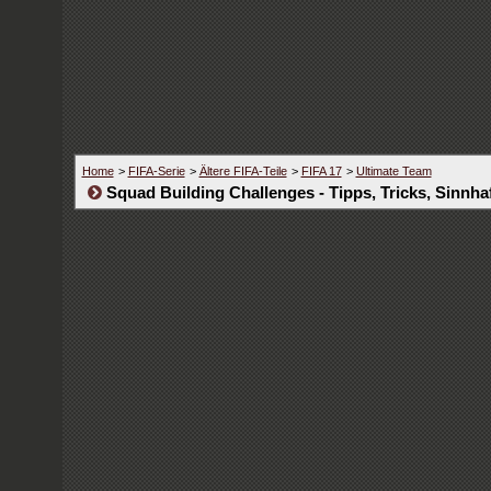
Home
>
FIFA-Serie
>
Ältere FIFA-Teile
>
FIFA 17
>
Ultimate Team
Squad Building Challenges - Tipps, Tricks, Sinnhaf