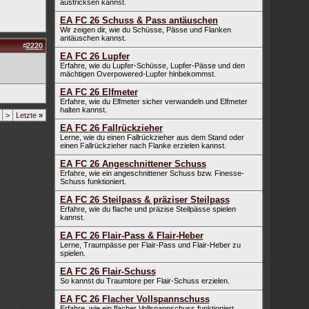
austricksen kannst.
EA FC 26 Schuss & Pass antäuschen
Wir zeigen dir, wie du Schüsse, Pässe und Flanken
antäuschen kannst.
#
2220
EA FC 26 Lupfer
Erfahre, wie du Lupfer-Schüsse, Lupfer-Pässe und den
mächtigen Overpowered-Lupfer hinbekommst.
EA FC 26 Elfmeter
Erfahre, wie du Elfmeter sicher verwandeln und Elfmeter
halten kannst.
>
Letzte
»
EA FC 26 Fallrückzieher
Lerne, wie du einen Fallrückzieher aus dem Stand oder
einen Fallrückzieher nach Flanke erzielen kannst.
EA FC 26 Angeschnittener Schuss
Erfahre, wie ein angeschnittener Schuss bzw. Finesse-
Schuss funktioniert.
EA FC 26 Steilpass & präziser Steilpass
Erfahre, wie du flache und präzise Steilpässe spielen
kannst.
EA FC 26 Flair-Pass & Flair-Heber
Lerne, Traumpässe per Flair-Pass und Flair-Heber zu
spielen.
EA FC 26 Flair-Schuss
So kannst du Traumtore per Flair-Schuss erzielen.
EA FC 26 Flacher Vollspannschuss
Erfahre, wie ein flacher Vollspannschuss funktioniert.