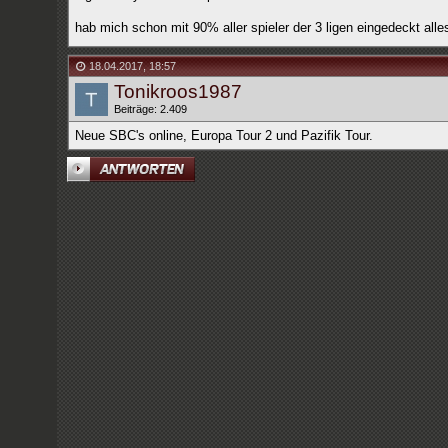
hab mich schon mit 90% aller spieler der 3 ligen eingedeckt alle
18.04.2017
,
18:57
Tonikroos1987
Beiträge: 2.409
Neue SBC's online, Europa Tour 2 und Pazifik Tour.