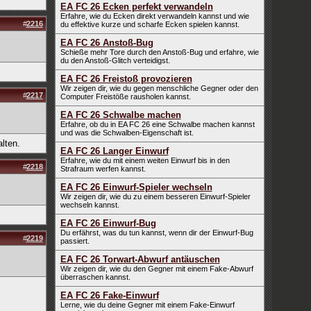
EA FC 26 Ecken perfekt verwandeln
Erfahre, wie du Ecken direkt verwandeln kannst und wie
#
2216
du effektive kurze und scharfe Ecken spielen kannst.
EA FC 26 Anstoß-Bug
Schieße mehr Tore durch den Anstoß-Bug und erfahre, wie
du den Anstoß-Glitch verteidigst.
EA FC 26 Freistoß provozieren
Wir zeigen dir, wie du gegen menschliche Gegner oder den
#
2217
Computer Freistöße rausholen kannst.
EA FC 26 Schwalbe machen
Erfahre, ob du in EA FC 26 eine Schwalbe machen kannst
und was die Schwalben-Eigenschaft ist.
lten.
EA FC 26 Langer Einwurf
Erfahre, wie du mit einem weiten Einwurf bis in den
#
2218
Strafraum werfen kannst.
EA FC 26 Einwurf-Spieler wechseln
Wir zeigen dir, wie du zu einem besseren Einwurf-Spieler
wechseln kannst.
EA FC 26 Einwurf-Bug
Du erfährst, was du tun kannst, wenn dir der Einwurf-Bug
#
2219
passiert.
EA FC 26 Torwart-Abwurf antäuschen
Wir zeigen dir, wie du den Gegner mit einem Fake-Abwurf
überraschen kannst.
EA FC 26 Fake-Einwurf
Lerne, wie du deine Gegner mit einem Fake-Einwurf