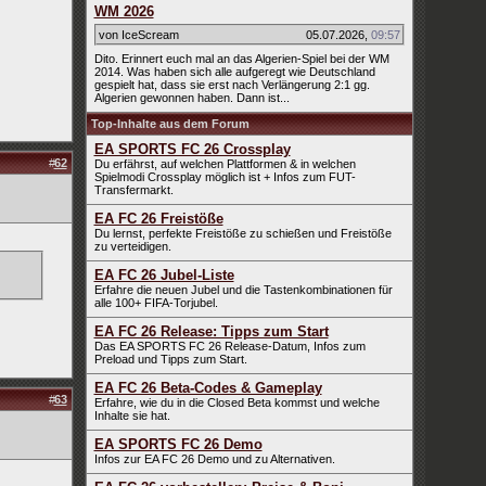
WM 2026
von IceScream
05.07.2026
,
09:57
Dito. Erinnert euch mal an das Algerien-Spiel bei der WM
2014. Was haben sich alle aufgeregt wie Deutschland
gespielt hat, dass sie erst nach Verlängerung 2:1 gg.
Algerien gewonnen haben. Dann ist...
Top-Inhalte aus dem Forum
EA SPORTS FC 26 Crossplay
#
62
Du erfährst, auf welchen Plattformen & in welchen
Spielmodi Crossplay möglich ist + Infos zum FUT-
Transfermarkt.
EA FC 26 Freistöße
Du lernst, perfekte Freistöße zu schießen und Freistöße
zu verteidigen.
EA FC 26 Jubel-Liste
Erfahre die neuen Jubel und die Tastenkombinationen für
alle 100+ FIFA-Torjubel.
EA FC 26 Release: Tipps zum Start
Das EA SPORTS FC 26 Release-Datum, Infos zum
Preload und Tipps zum Start.
EA FC 26 Beta-Codes & Gameplay
#
63
Erfahre, wie du in die Closed Beta kommst und welche
Inhalte sie hat.
EA SPORTS FC 26 Demo
Infos zur EA FC 26 Demo und zu Alternativen.