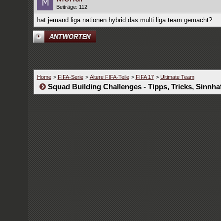
Beiträge: 112
hat jemand liga nationen hybrid das multi liga team gemacht?
Home
>
FIFA-Serie
>
Ältere FIFA-Teile
>
FIFA 17
>
Ultimate Team
Squad Building Challenges - Tipps, Tricks, Sinnhaf