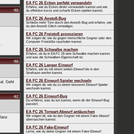
EA FC 26 Ecken perfekt verwandeln
Erfahre, wie du Ecken direkt verwandeln kannst und wie
#
65
du effektive kurze und scharfe Ecken spielen kannst.
EA FC 26 Anstoß-Bug
Schieße mehr Tore durch den Anstoß-Bug und erfahre, wie
du den Anstoß-Glitch verteidigst.
EA FC 26 Freistoß provozieren
Wir zeigen dir, wie du gegen menschliche Gegner oder den
Computer Freistöße rausholen kannst.
..
EA FC 26 Schwalbe machen
Erfahre, ob du in EA FC 26 eine Schwalbe machen kannst
und was die Schwalben-Eigenschaft ist.
#
66
EA FC 26 Langer Einwurf
Erfahre, wie du mit einem weiten Einwurf bis in den
Strafraum werfen kannst.
EA FC 26 Einwurf-Spieler wechseln
al. Geht
Wir zeigen dir, wie du zu einem besseren Einwurf-Spieler
wechseln kannst.
EA FC 26 Einwurf-Bug
#
67
Du erfährst, was du tun kannst, wenn dir der Einwurf-Bug
passiert.
EA FC 26 Torwart-Abwurf antäuschen
Wir zeigen dir, wie du den Gegner mit einem Fake-Abwurf
ilanz
überraschen kannst.
EA FC 26 Fake-Einwurf
Lerne, wie du deine Gegner mit einem Fake-Einwurf