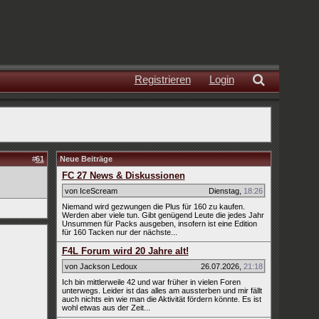
Registrieren
Login
#
61
Neue Beiträge
FC 27 News & Diskussionen
von IceScream
Dienstag
,
18:26
Niemand wird gezwungen die Plus für 160 zu kaufen.
Werden aber viele tun. Gibt genügend Leute die jedes Jahr
Unsummen für Packs ausgeben, insofern ist eine Edition
für 160 Tacken nur der nächste...
F4L Forum wird 20 Jahre alt!
von Jackson Ledoux
26.07.2026
,
21:18
Ich bin mittlerweile 42 und war früher in vielen Foren
unterwegs. Leider ist das alles am aussterben und mir fällt
auch nichts ein wie man die Aktivität fördern könnte. Es ist
wohl etwas aus der Zeit...