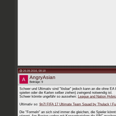
26.09.2016
,
08:18
AngryAsian
Beiträge: 9
Schwer und Ultimativ sind "lösbar" jedoch kann an die ohne EA 
spielen oder die Karten selber ziehen) zwingend notwendig ist.
Schwer könnte ungefähr so aussehen:
League and Nation Hybri
Ultimativ so:
9n7l FIFA 17 Ultimate Team Squad by Thulack | F
Die "Formeln" an sich sind immer die gleichen, die Spieler könn
stimmt. Am Besten vorher mit Konzeptspielern die SBC machen