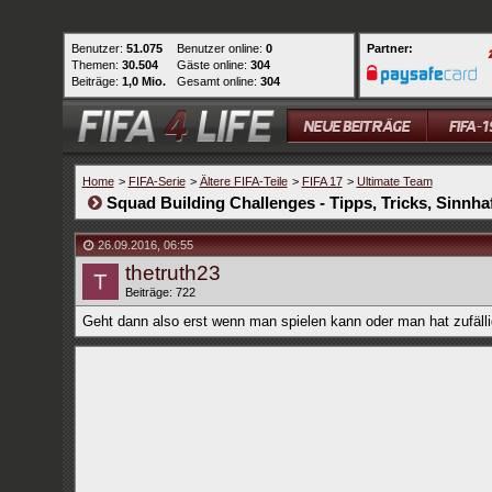
Benutzer:
51.075
Benutzer online:
0
Partner:
Themen:
30.504
Gäste online:
304
Beiträge:
1,0 Mio.
Gesamt online:
304
Home
>
FIFA-Serie
>
Ältere FIFA-Teile
>
FIFA 17
>
Ultimate Team
Squad Building Challenges - Tipps, Tricks, Sinnhaf
26.09.2016
,
06:55
thetruth23
Beiträge: 722
Geht dann also erst wenn man spielen kann oder man hat zufälli