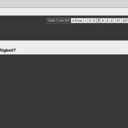
Seite 7 von 267
«
Erste
<
5
6
7
8
9
17
57
107
tigkeit?