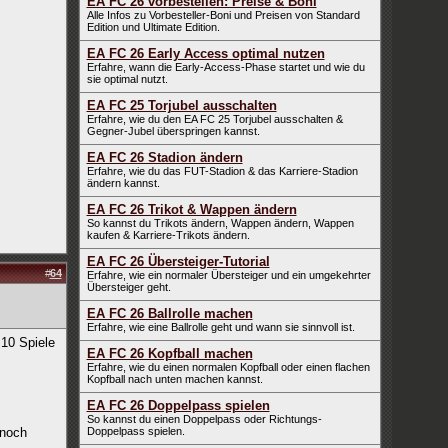
EA FC 26 vorbestellen: Preise & Boni
Alle Infos zu Vorbesteller-Boni und Preisen von Standard
Edition und Ultimate Edition.
EA FC 26 Early Access optimal nutzen
Erfahre, wann die Early-Access-Phase startet und wie du
sie optimal nutzt.
EA FC 25 Torjubel ausschalten
Erfahre, wie du den EA FC 25 Torjubel ausschalten &
Gegner-Jubel überspringen kannst.
EA FC 26 Stadion ändern
Erfahre, wie du das FUT-Stadion & das Karriere-Stadion
ändern kannst.
EA FC 26 Trikot & Wappen ändern
So kannst du Trikots ändern, Wappen ändern, Wappen
kaufen & Karriere-Trikots ändern.
EA FC 26 Übersteiger-Tutorial
#
64
Erfahre, wie ein normaler Übersteiger und ein umgekehrter
Übersteiger geht.
EA FC 26 Ballrolle machen
Erfahre, wie eine Ballrolle geht und wann sie sinnvoll ist.
 10 Spiele
EA FC 26 Kopfball machen
Erfahre, wie du einen normalen Kopfball oder einen flachen
Kopfball nach unten machen kannst.
EA FC 26 Doppelpass spielen
So kannst du einen Doppelpass oder Richtungs-
 noch
Doppelpass spielen.