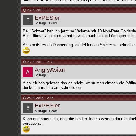
26.09.2016
,
11:01
ExPESler
Beiträge: 1.809
Bei "Schwer" hab ich jetzt ne Variante mit 10 Non-Rare Goldspie
Bei "Ultimativ" gibt es ja mittlerweile auch einige Lösungen onli
Also heißt es ab Donnerstag: die fehlenden Spieler so schnel
26.09.2016
,
12:35
AngryAsian
Beiträge: 9
Also ich hab gelesen das es reicht, wenn man einfach die (offlin
denke ich mal so am schnellsten.
26.09.2016
,
12:48
ExPESler
Beiträge: 1.809
Kann durchaus sein, aber die beiden Teams werden dann einfach
versauen...