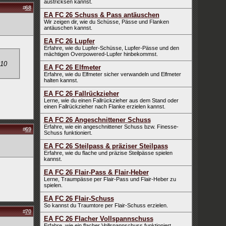
austricksen kannst.
#
68
EA FC 26 Schuss & Pass antäuschen
Wir zeigen dir, wie du Schüsse, Pässe und Flanken
antäuschen kannst.
EA FC 26 Lupfer
Erfahre, wie du Lupfer-Schüsse, Lupfer-Pässe und den
mächtigen Overpowered-Lupfer hinbekommst.
 10
EA FC 26 Elfmeter
Erfahre, wie du Elfmeter sicher verwandeln und Elfmeter
halten kannst.
EA FC 26 Fallrückzieher
Lerne, wie du einen Fallrückzieher aus dem Stand oder
einen Fallrückzieher nach Flanke erzielen kannst.
EA FC 26 Angeschnittener Schuss
Erfahre, wie ein angeschnittener Schuss bzw. Finesse-
#
69
Schuss funktioniert.
EA FC 26 Steilpass & präziser Steilpass
Erfahre, wie du flache und präzise Steilpässe spielen
kannst.
EA FC 26 Flair-Pass & Flair-Heber
Lerne, Traumpässe per Flair-Pass und Flair-Heber zu
spielen.
EA FC 26 Flair-Schuss
So kannst du Traumtore per Flair-Schuss erzielen.
#
70
EA FC 26 Flacher Vollspannschuss
Erfahre, wie ein flacher Vollspannschuss funktioniert.