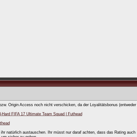
bzw. Origin Access noch nicht verschicken, da der Loyalitätsbonus (entweder
d-Hard FIFA 17 Ultimate Team Squad | Futhead
uthead
t ihr natürlich austauschen. Ihr müsst nur daraf achten, dass das Rating auch
 um sicher zu gehen.