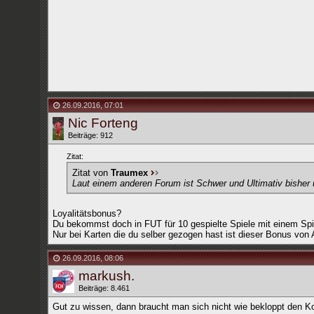
26.09.2016
,
07:01
Nic Forteng
Beiträge: 912
Zitat:
Zitat von
Traumex
Laut einem anderen Forum ist Schwer und Ultimativ bisher 
Loyalitätsbonus?
Du bekommst doch in FUT für 10 gespielte Spiele mit einem Spi
Nur bei Karten die du selber gezogen hast ist dieser Bonus von
26.09.2016
,
08:06
markush.
Beiträge: 8.461
Gut zu wissen, dann braucht man sich nicht wie bekloppt den Ko