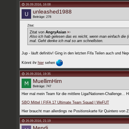
26.09.2016
,
16:08
unleashed1988
Beiträge: 278
Zitat:
Zitat von
AngryAsian
Also ich hab gelesen das es reicht, wenn man einfach die (o
mal. Geht denke ich mal so am schnellsten.
Jup - läuft definitiv! Ging in den letzten Fifa Teilen auch und N
Könnt ihr
hier
sehen
26.09.2016
,
19:35
MuellimHirn
Beiträge: 747
Hier mal mein Team für die mittlere Liga/Nationen-Challenge...
SBQ Mittel | FIFA 17 Ultimate Team Squad | WeFUT
Hier braucht man allerdings ne Positionskarte für Quintero von
26.09.2016
,
21:19
Mendi