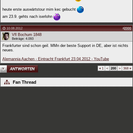
heute erste auswärtstour mim kec gebucht
am 23.9. gehts nach iserlohn
10.08.2012
#
2000
Vfl Bochum 1848
Beiträge: 4.093
Frankfurter sind schon geil. MMn der beste Support in DE, aber ist nichts
neues.
Alemannia Aachen - Eintracht Frankfurt 23.04.2012 - YouTube
«
1
<
200
>
368
»
Fan Thread