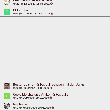
Euer Lieblings-Fußballclub?
27
Dirkstir13
18.05.2021
DFB-Pokal
0
Goalinho37
02.02.2021
Bester Beamer für Fußball schauen mit den Jungs
0
Fußballfan
04.11.2020
Coole Merchandise-Artikel für Fußball?
1
DerWeber
29.10.2019
fairplaid.org
1
keysersoze
20.08.2019