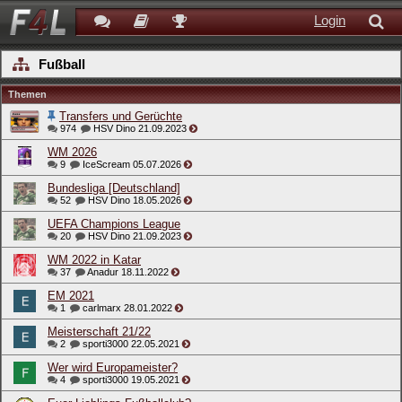
Login
Fußball
Themen
Transfers und Gerüchte
974
HSV Dino
21.09.2023
WM 2026
9
IceScream
05.07.2026
Bundesliga [Deutschland]
52
HSV Dino
18.05.2026
UEFA Champions League
20
HSV Dino
21.09.2023
WM 2022 in Katar
37
Anadur
18.11.2022
EM 2021
1
carlmarx
28.01.2022
Meisterschaft 21/22
2
sporti3000
22.05.2021
Wer wird Europameister?
4
sporti3000
19.05.2021