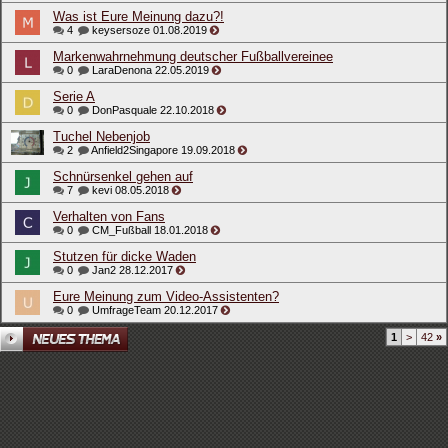
Was ist Eure Meinung dazu?!
4
keysersoze
01.08.2019
Markenwahrnehmung deutscher Fußballvereinee
0
LaraDenona
22.05.2019
Serie A
0
DonPasquale
22.10.2018
Tuchel Nebenjob
2
Anfield2Singapore
19.09.2018
Schnürsenkel gehen auf
7
kevi
08.05.2018
Verhalten von Fans
0
CM_Fußball
18.01.2018
Stutzen für dicke Waden
0
Jan2
28.12.2017
Eure Meinung zum Video-Assistenten?
0
UmfrageTeam
20.12.2017
1
>
42
»