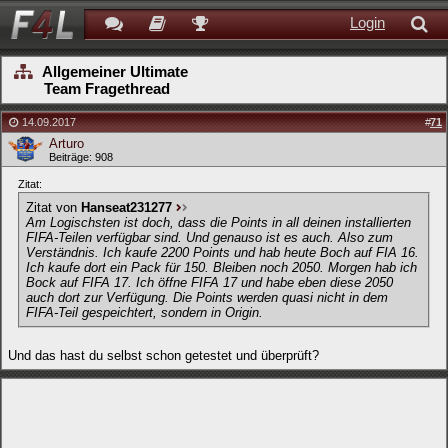
Login
Allgemeiner Ultimate
Team Fragethread
14.09.2017
#
71
Arturo
Beiträge: 908
Zitat:
Zitat von
Hanseat231277
Am Logischsten ist doch, dass die Points in all deinen installierten
FIFA-Teilen verfügbar sind. Und genauso ist es auch. Also zum
Verständnis. Ich kaufe 2200 Points und hab heute Boch auf FIA 16.
Ich kaufe dort ein Pack für 150. Bleiben noch 2050. Morgen hab ich
Bock auf FIFA 17. Ich öffne FIFA 17 und habe eben diese 2050
auch dort zur Verfügung. Die Points werden quasi nicht in dem
FIFA-Teil gespeichtert, sondern in Origin.
Und das hast du selbst schon getestet und überprüft?