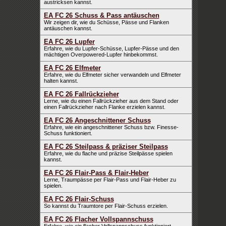
austricksen kannst.
EA FC 26 Schuss & Pass antäuschen
Wir zeigen dir, wie du Schüsse, Pässe und Flanken
antäuschen kannst.
EA FC 26 Lupfer
Erfahre, wie du Lupfer-Schüsse, Lupfer-Pässe und den
mächtigen Overpowered-Lupfer hinbekommst.
EA FC 26 Elfmeter
Erfahre, wie du Elfmeter sicher verwandeln und Elfmeter
halten kannst.
EA FC 26 Fallrückzieher
Lerne, wie du einen Fallrückzieher aus dem Stand oder
einen Fallrückzieher nach Flanke erzielen kannst.
EA FC 26 Angeschnittener Schuss
Erfahre, wie ein angeschnittener Schuss bzw. Finesse-
Schuss funktioniert.
EA FC 26 Steilpass & präziser Steilpass
Erfahre, wie du flache und präzise Steilpässe spielen
kannst.
EA FC 26 Flair-Pass & Flair-Heber
Lerne, Traumpässe per Flair-Pass und Flair-Heber zu
spielen.
EA FC 26 Flair-Schuss
So kannst du Traumtore per Flair-Schuss erzielen.
EA FC 26 Flacher Vollspannschuss