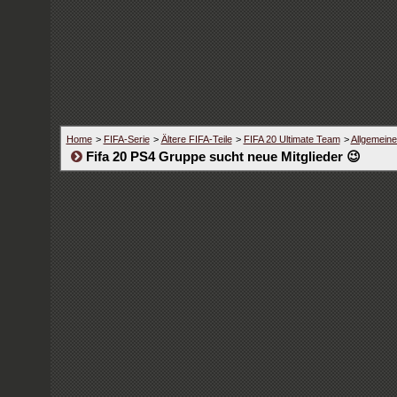
Home
>
FIFA-Serie
>
Ältere FIFA-Teile
>
FIFA 20 Ultimate Team
>
Allgemein
Fifa 20 PS4 Gruppe sucht neue Mitglieder 😉