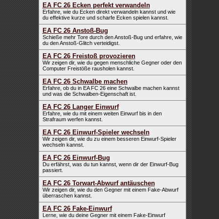
EA FC 26 Ecken perfekt verwandeln
Erfahre, wie du Ecken direkt verwandeln kannst und wie
du effektive kurze und scharfe Ecken spielen kannst.
EA FC 26 Anstoß-Bug
Schieße mehr Tore durch den Anstoß-Bug und erfahre, wie
du den Anstoß-Glitch verteidigst.
EA FC 26 Freistoß provozieren
Wir zeigen dir, wie du gegen menschliche Gegner oder den
Computer Freistöße rausholen kannst.
EA FC 26 Schwalbe machen
Erfahre, ob du in EA FC 26 eine Schwalbe machen kannst
und was die Schwalben-Eigenschaft ist.
EA FC 26 Langer Einwurf
Erfahre, wie du mit einem weiten Einwurf bis in den
Strafraum werfen kannst.
EA FC 26 Einwurf-Spieler wechseln
Wir zeigen dir, wie du zu einem besseren Einwurf-Spieler
wechseln kannst.
EA FC 26 Einwurf-Bug
Du erfährst, was du tun kannst, wenn dir der Einwurf-Bug
passiert.
EA FC 26 Torwart-Abwurf antäuschen
Wir zeigen dir, wie du den Gegner mit einem Fake-Abwurf
überraschen kannst.
EA FC 26 Fake-Einwurf
Lerne, wie du deine Gegner mit einem Fake-Einwurf