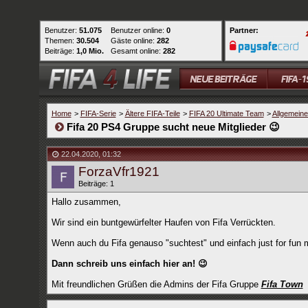
Benutzer:
51.075
Benutzer online:
0
Partner:
Themen:
30.504
Gäste online:
282
Beiträge:
1,0 Mio.
Gesamt online:
282
Home
>
FIFA-Serie
>
Ältere FIFA-Teile
>
FIFA 20 Ultimate Team
>
Allgemein
Fifa 20 PS4 Gruppe sucht neue Mitglieder 😉
22.04.2020
,
01:32
ForzaVfr1921
Beiträge: 1
Hallo zusammen,
Wir sind ein buntgewürfelter Haufen von Fifa Verrückten.
Wenn auch du Fifa genauso "suchtest" und einfach just for fun m
Dann schreib uns einfach hier an! 😉
Mit freundlichen Grüßen die Admins der Fifa Gruppe
Fifa Town