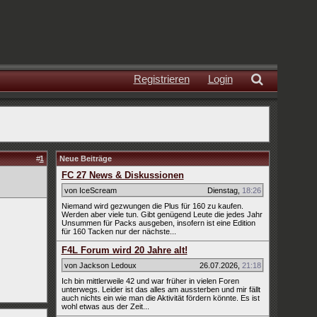
Registrieren
Login
#
1
Neue Beiträge
FC 27 News & Diskussionen
von IceScream
Dienstag
,
18:26
Niemand wird gezwungen die Plus für 160 zu kaufen.
Werden aber viele tun. Gibt genügend Leute die jedes Jahr
Unsummen für Packs ausgeben, insofern ist eine Edition
für 160 Tacken nur der nächste...
F4L Forum wird 20 Jahre alt!
von Jackson Ledoux
26.07.2026
,
21:18
Ich bin mittlerweile 42 und war früher in vielen Foren
unterwegs. Leider ist das alles am aussterben und mir fällt
auch nichts ein wie man die Aktivität fördern könnte. Es ist
wohl etwas aus der Zeit...