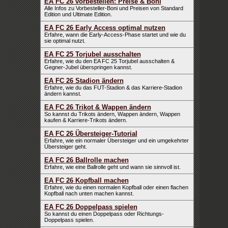
EA FC 26 vorbestellen: Preise & Boni
Alle Infos zu Vorbesteller-Boni und Preisen von Standard
Edition und Ultimate Edition.
EA FC 26 Early Access optimal nutzen
Erfahre, wann die Early-Access-Phase startet und wie du
sie optimal nutzt.
EA FC 25 Torjubel ausschalten
Erfahre, wie du den EA FC 25 Torjubel ausschalten &
Gegner-Jubel überspringen kannst.
EA FC 26 Stadion ändern
Erfahre, wie du das FUT-Stadion & das Karriere-Stadion
ändern kannst.
EA FC 26 Trikot & Wappen ändern
So kannst du Trikots ändern, Wappen ändern, Wappen
kaufen & Karriere-Trikots ändern.
EA FC 26 Übersteiger-Tutorial
Erfahre, wie ein normaler Übersteiger und ein umgekehrter
Übersteiger geht.
EA FC 26 Ballrolle machen
Erfahre, wie eine Ballrolle geht und wann sie sinnvoll ist.
EA FC 26 Kopfball machen
Erfahre, wie du einen normalen Kopfball oder einen flachen
Kopfball nach unten machen kannst.
EA FC 26 Doppelpass spielen
So kannst du einen Doppelpass oder Richtungs-
Doppelpass spielen.