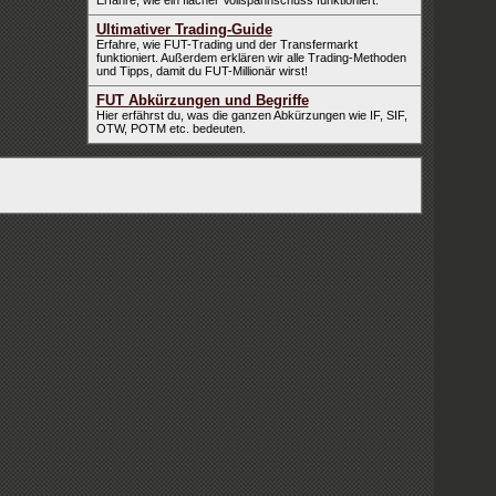
Erfahre, wie ein flacher Vollspannschuss funktioniert.
Ultimativer Trading-Guide
Erfahre, wie FUT-Trading und der Transfermarkt
funktioniert. Außerdem erklären wir alle Trading-Methoden
und Tipps, damit du FUT-Millionär wirst!
FUT Abkürzungen und Begriffe
Hier erfährst du, was die ganzen Abkürzungen wie IF, SIF,
OTW, POTM etc. bedeuten.