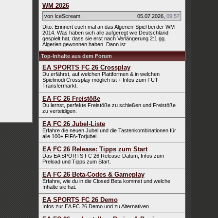
WM 2026
von IceScream
05.07.2026
,
09:57
Dito. Erinnert euch mal an das Algerien-Spiel bei der WM
2014. Was haben sich alle aufgeregt wie Deutschland
gespielt hat, dass sie erst nach Verlängerung 2:1 gg.
Algerien gewonnen haben. Dann ist...
Top-Inhalte aus dem Forum
EA SPORTS FC 26 Crossplay
Du erfährst, auf welchen Plattformen & in welchen
Spielmodi Crossplay möglich ist + Infos zum FUT-
Transfermarkt.
EA FC 26 Freistöße
Du lernst, perfekte Freistöße zu schießen und Freistöße
zu verteidigen.
EA FC 26 Jubel-Liste
Erfahre die neuen Jubel und die Tastenkombinationen für
alle 100+ FIFA-Torjubel.
EA FC 26 Release: Tipps zum Start
Das EA SPORTS FC 26 Release-Datum, Infos zum
Preload und Tipps zum Start.
EA FC 26 Beta-Codes & Gameplay
Erfahre, wie du in die Closed Beta kommst und welche
Inhalte sie hat.
EA SPORTS FC 26 Demo
Infos zur EA FC 26 Demo und zu Alternativen.