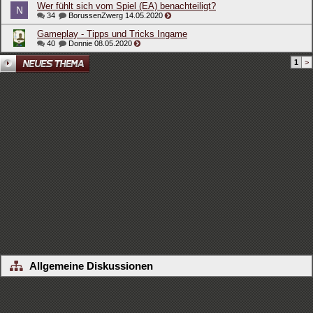
Wer fühlt sich vom Spiel (EA) benachteiligt?
34
BorussenZwerg
14.05.2020
Gameplay - Tipps und Tricks Ingame
40
Donnie
08.05.2020
1
>
Allgemeine Diskussionen