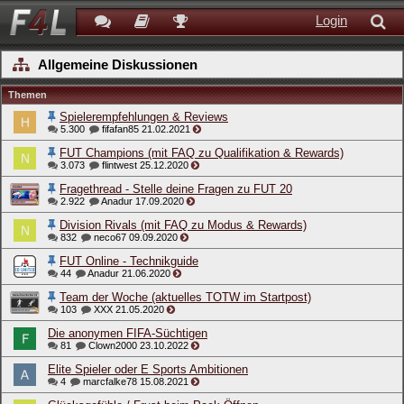
Login
Allgemeine Diskussionen
Themen
Spielerempfehlungen & Reviews
5.300
fifafan85
21.02.2021
FUT Champions (mit FAQ zu Qualifikation & Rewards)
3.073
flintwest
25.12.2020
Fragethread - Stelle deine Fragen zu FUT 20
2.922
Anadur
17.09.2020
Division Rivals (mit FAQ zu Modus & Rewards)
832
neco67
09.09.2020
FUT Online - Technikguide
44
Anadur
21.06.2020
Team der Woche (aktuelles TOTW im Startpost)
103
XXX
21.05.2020
Die anonymen FIFA-Süchtigen
81
Clown2000
23.10.2022
Elite Spieler oder E Sports Ambitionen
4
marcfalke78
15.08.2021