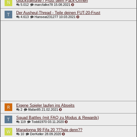
Glücksgefühle / Frust beim Pack-Öffnen
5.012
marcfalke78
15.08.2021
Der Ausheul-Thread - Teile deinen FUT-20-Frust
4.613
Hanseat231277
10.03.2021
Eigene Spieler laufen ins Abseits
2
fifafan85
21.02.2021
Squad Battles (mit FAQ zu Modus & Rewards)
119
Toddi1970
03.11.2020
Maradonna 99 Fifa 20 ???wie denn??
10
DerKeller
28.09.2020