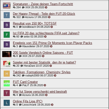
Signaturen - Zeige deinen Team-Fortschritt
264
XXX
25.09.2020
Der Happy-Thread - Teile dein FUT-20-Glück
322
Azoura
17.09.2020
Resultat von 150 90+ TOTSSF
0
bondibeach
04.08.2020
Ist FIFA 20 das schlechteste FIFA seit Jahren?
60
anbo
02.08.2020
Ergebnis von 151 Prime Or Moments Icon Player Packs
3
Klausdieter
29.07.2020
200 Spiele Vergleich Online Saisons - FUT
8
XXX
29.07.2020
Spieler mit bester Statistik, den ihr je hattet?
20
HeraDani
10.07.2020
Taktiken, Formationen, Chemistry Styles
242
rudoph2000
06.07.2020
FUT Card Creator
4
PaLiT
25.06.2020
Wer fut Siege verschenkt wird bestraft
4
Azoura
16.06.2020
Online Fifa Liga (PC)
0
Leoschrank
19.05.2020