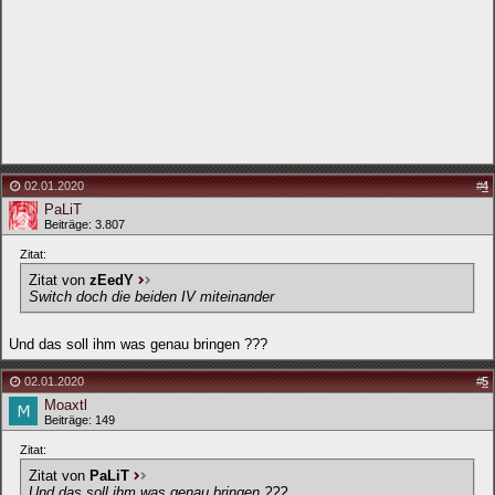
02.01.2020
#
4
PaLiT
Beiträge: 3.807
Zitat:
Zitat von
zEedY
Switch doch die beiden IV miteinander
Und das soll ihm was genau bringen ???
02.01.2020
#
5
Moaxtl
Beiträge: 149
Zitat:
Zitat von
PaLiT
Und das soll ihm was genau bringen ???