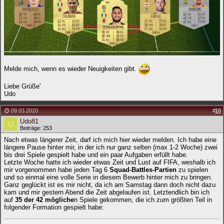
Melde mich, wenn es wieder Neuigkeiten gibt.
Liebe Grüße'
Udo
09.03.2020
#
10
Udo81
Beiträge: 253
Nach etwas längerer Zeit, darf ich mich hier wieder melden. Ich habe eine
längere Pause hinter mir, in der ich nur ganz selten (max 1-2 Woche) zwei
bis drei Spiele gespielt habe und ein paar Aufgaben erfüllt habe.
Letzte Woche hatte ich wieder etwas Zeit und Lust auf FIFA, weshalb ich
mir vorgenommen habe jeden Tag 6
Squad-Battles-Partien
zu spielen
und so einmal eine volle Serie in diesem Bewerb hinter mich zu bringen.
Ganz geglückt ist es mir nicht, da ich am Samstag dann doch nicht dazu
kam und mir gestern Abend die Zeit abgelaufen ist. Letztendlich bin ich
auf
35 der 42 mögliche
n Spiele gekommen, die ich zum größten Teil in
folgender Formation gespielt habe: