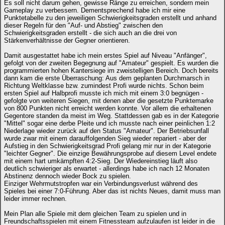
Es soll nicht darum gehen, gewisse Ränge zu erreichen, sondern mein
Gameplay zu verbessern. Dementsprechend habe ich mir eine
Punktetabelle zu den jeweiligen Schwierigkeitsgraden erstellt und anhand
dieser Regeln für den "Auf- und Abstieg" zwischen den
Schwierigkeitsgraden erstellt - die sich auch an die drei von
Stärkenverhältnisse der Gegner orientieren.
Damit ausgestattet habe ich mein erstes Spiel auf Niveau "Anfänger",
gefolgt von der zweiten Begegnung auf "Amateur" gespielt. Es wurden die
programmierten hohen Kantersiege im zweistelligen Bereich. Doch bereits
dann kam die erste Überraschung: Aus dem geplanten Durchmarsch in
Richtung Weltklasse bzw. zumindest Profi wurde nichts. Schon beim
ersten Spiel auf Halbprofi musste ich mich mit einem 3:0 begnügen -
gefolgte von weiteren Siegen, mit denen aber die gesetzte Punktemarke
von 800 Punkten nicht erreicht werden konnte. Vor allem die erhaltenen
Gegentore standen da meist im Weg. Stattdessen gab es in der Kategorie
"Mittel" sogar eine derbe Pleite und ich musste nach einer peinlichen 1:2
Niederlage wieder zurück auf den Status "Amateur". Der Betriebsunfall
wurde zwar mit einem darauffolgenden Sieg wieder repariert - aber der
Aufstieg in den Schwierigkeitsgrad Profi gelang mir nur in der Kategorie
"leichter Gegner". Die einzige Bewährungsprobe auf diesem Level endete
mit einem hart umkämpften 4:2-Sieg. Der Wiedereinstieg läuft also
deutlich schwieriger als erwartet - allerdings habe ich nach 12 Monaten
Abstinenz dennoch wieder Bock zu spielen.
Einziger Wehrmutstropfen war ein Verbindungsverlust während des
Spieles bei einer 7:0-Führung. Aber das ist nichts Neues, damit muss man
leider immer rechnen.
Mein Plan alle Spiele mit dem gleichen Team zu spielen und in
Freundschaftsspielen mit einem Fitnessteam aufzulaufen ist leider in die