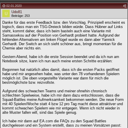
02.01.2020
#
7
Udo81
Beiträge: 253
Danke für das erste Feedback bzw. den Vorschlag. Prinzipiell erscheint es
logisch, dass man ein TSG-Dreieck bilden würde. Dass Hübner auf Links
steht, kommt daher, dass ich beim basteln auch eine Variante mit
Samassekou auf der Position von Gerhardt probiert hatte. Aufgrund der
fehlenden Alternativen am linken Flügel wurde es dann aber Yannick
Gerhardt. Der Switch an sich sieht schöner aus, bringt momentan für die
Chemie aber nichts ein.
Gestern Abend, habe ich die erste Session beendet und da ich nun am
Notebook sitze, kann ich nun auch meine ersten Schritte erzählen:
Begonnen hat natürlich alles damit, dass ich die ersten Packs geöffnet
habe und mir angesehen habe, was unter den 78 vorhandenen Spielern
möglich ist. Die oben vorgestellte Variante war dann für mich die
bestmöglichste bzw. reizvollste.
Aufgrund des schwachen Teams und meiner ohnehin chronisch
schlechten Spielweise, habe ich mir dann dazu entschlossen, dass die
Squad-Battles meine Aufmerksamkeit bekommen werden. Die neue Form
mit 40 Spielen/Woche statt 4 bzw 12 pro Tag macht diese attraktiver und
kommt schwachen Spielern wie mir entgegen. Wenn ich nicht wieder in
alte Muster fallen will, sind das Spiele genug.
Ich habe mir dann auf EA.com die FAQs zu den Squad Battles
durchgelesen und ein System erstellt, dass zu meinen Vorsätzen passt: