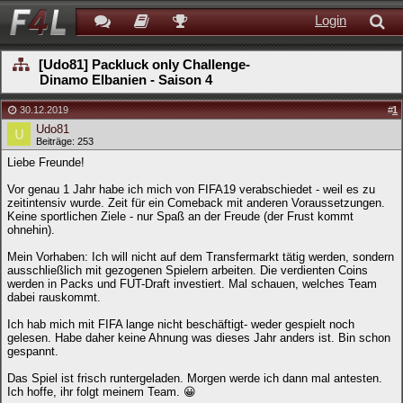
Login
[Udo81] Packluck only Challenge-
Dinamo Elbanien - Saison 4
30.12.2019
#
1
Udo81
Beiträge: 253
Liebe Freunde!
Vor genau 1 Jahr habe ich mich von FIFA19 verabschiedet - weil es zu
zeitintensiv wurde. Zeit für ein Comeback mit anderen Voraussetzungen.
Keine sportlichen Ziele - nur Spaß an der Freude (der Frust kommt
ohnehin).
Mein Vorhaben: Ich will nicht auf dem Transfermarkt tätig werden, sondern
ausschließlich mit gezogenen Spielern arbeiten. Die verdienten Coins
werden in Packs und FUT-Draft investiert. Mal schauen, welches Team
dabei rauskommt.
Ich hab mich mit FIFA lange nicht beschäftigt- weder gespielt noch
gelesen. Habe daher keine Ahnung was dieses Jahr anders ist. Bin schon
gespannt.
Das Spiel ist frisch runtergeladen. Morgen werde ich dann mal antesten.
Ich hoffe, ihr folgt meinem Team. 😀