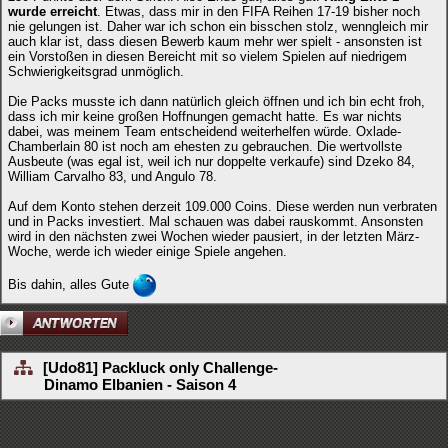
wurde erreicht
. Etwas, dass mir in den FIFA Reihen 17-19 bisher noch
nie gelungen ist. Daher war ich schon ein bisschen stolz, wenngleich mir
auch klar ist, dass diesen Bewerb kaum mehr wer spielt - ansonsten ist
ein Vorstoßen in diesen Bereicht mit so vielem Spielen auf niedrigem
Schwierigkeitsgrad unmöglich.
Die Packs musste ich dann natürlich gleich öffnen und ich bin echt froh,
dass ich mir keine großen Hoffnungen gemacht hatte. Es war nichts
dabei, was meinem Team entscheidend weiterhelfen würde. Oxlade-
Chamberlain 80 ist noch am ehesten zu gebrauchen. Die wertvollste
Ausbeute (was egal ist, weil ich nur doppelte verkaufe) sind Dzeko 84,
William Carvalho 83, und Angulo 78.
Auf dem Konto stehen derzeit 109.000 Coins. Diese werden nun verbraten
und in Packs investiert. Mal schauen was dabei rauskommt. Ansonsten
wird in den nächsten zwei Wochen wieder pausiert, in der letzten März-
Woche, werde ich wieder einige Spiele angehen.
Bis dahin, alles Gute
[Udo81] Packluck only Challenge-
Dinamo Elbanien - Saison 4