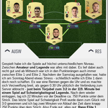
Gespielt habe ich die Spiele auf höchst unterschiedlichem Niveau.
Zwischen
Amateur und Legende
war alles mit dabei. Es lief dabei auch
recht gut und ab Mittwoch war ich in den Punkterängen auch immer
zwischen Elite 1 und Elite 2. Nachdem der Samstag ausgefallen war, hatte
ich am Sonntag Abend etwas Stress - schließlich wollte ich Elite 1 dann
doch noch schaffen. Es war eine Rennen gegen die Uhr und es machte
sich Verzweiflung breit, als gegen 0.30 Uhr plötzlich die Verbindung zum
Server abbracht -
just beim Torjubel zum 3:2 in der 119. Minute bei
einem Spiel auf Schwierigkeitsgrad Legende.
Nach dem wieder
einloggen, lag ich 22 Minuten vor der Deadline ca. 750 Punkte unter dem
Strick. Das letzte Spiel auf Schwierigkeit Profi wurde dann zum Glück mit
3:0 gewonnen und ich lag zwei Minuten vor Ablauf der Zeit dann knapp
250 Punkte über dem Strich. Also Ende gut, alles gut:
Rang Elite 1