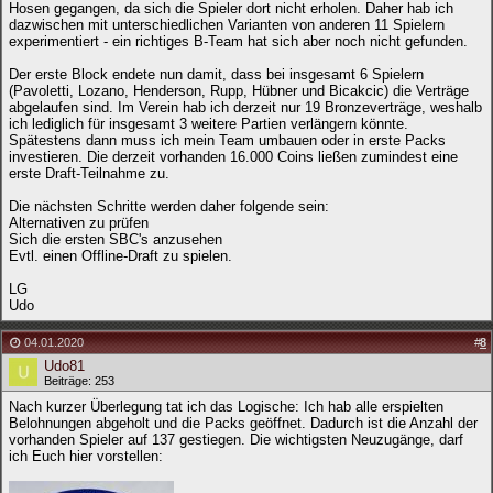
Hosen gegangen, da sich die Spieler dort nicht erholen. Daher hab ich
dazwischen mit unterschiedlichen Varianten von anderen 11 Spielern
experimentiert - ein richtiges B-Team hat sich aber noch nicht gefunden.
Der erste Block endete nun damit, dass bei insgesamt 6 Spielern
(Pavoletti, Lozano, Henderson, Rupp, Hübner und Bicakcic) die Verträge
abgelaufen sind. Im Verein hab ich derzeit nur 19 Bronzeverträge, weshalb
ich lediglich für insgesamt 3 weitere Partien verlängern könnte.
Spätestens dann muss ich mein Team umbauen oder in erste Packs
investieren. Die derzeit vorhanden 16.000 Coins ließen zumindest eine
erste Draft-Teilnahme zu.
Die nächsten Schritte werden daher folgende sein:
Alternativen zu prüfen
Sich die ersten SBC's anzusehen
Evtl. einen Offline-Draft zu spielen.
LG
Udo
04.01.2020
#
8
Udo81
Beiträge: 253
Nach kurzer Überlegung tat ich das Logische: Ich hab alle erspielten
Belohnungen abgeholt und die Packs geöffnet. Dadurch ist die Anzahl der
vorhanden Spieler auf 137 gestiegen. Die wichtigsten Neuzugänge, darf
ich Euch hier vorstellen: