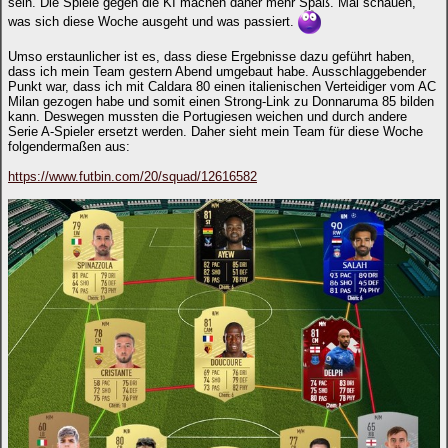
sein. Die Spiele gegen die KI machen daher mehr Spaß. Mal schauen,
was sich diese Woche ausgeht und was passiert.
Umso erstaunlicher ist es, dass diese Ergebnisse dazu geführt haben,
dass ich mein Team gestern Abend umgebaut habe. Ausschlaggebender
Punkt war, dass ich mit Caldara 80 einen italienischen Verteidiger vom AC
Milan gezogen habe und somit einen Strong-Link zu Donnaruma 85 bilden
kann. Deswegen mussten die Portugiesen weichen und durch andere
Serie A-Spieler ersetzt werden. Daher sieht mein Team für diese Woche
folgendermaßen aus:
https://www.futbin.com/20/squad/12616582