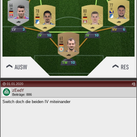
01.01.2020
#
3
zEedY
Beiträge: 886
Switch doch die beiden IV miteinander