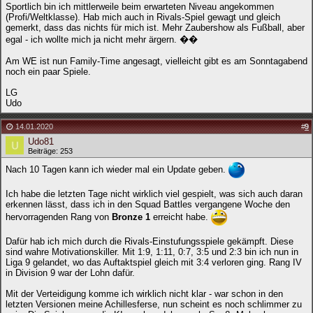
Sportlich bin ich mittlerweile beim erwarteten Niveau angekommen
(Profi/Weltklasse). Hab mich auch in Rivals-Spiel gewagt und gleich
gemerkt, dass das nichts für mich ist. Mehr Zaubershow als Fußball, aber
egal - ich wollte mich ja nicht mehr ärgern. ��
Am WE ist nun Family-Time angesagt, vielleicht gibt es am Sonntagabend
noch ein paar Spiele.
LG
Udo
14.01.2020
#
9
Udo81
Beiträge: 253
Nach 10 Tagen kann ich wieder mal ein Update geben.
Ich habe die letzten Tage nicht wirklich viel gespielt, was sich auch daran
erkennen lässt, dass ich in den Squad Battles vergangene Woche den
hervorragenden Rang von
Bronze 1
erreicht habe.
Dafür hab ich mich durch die Rivals-Einstufungsspiele gekämpft. Diese
sind wahre Motivationskiller. Mit 1:9, 1:11, 0:7, 3:5 und 2:3 bin ich nun in
Liga 9 gelandet, wo das Auftaktspiel gleich mit 3:4 verloren ging. Rang IV
in Division 9 war der Lohn dafür.
Mit der Verteidigung komme ich wirklich nicht klar - war schon in den
letzten Versionen meine Achillesferse, nun scheint es noch schlimmer zu