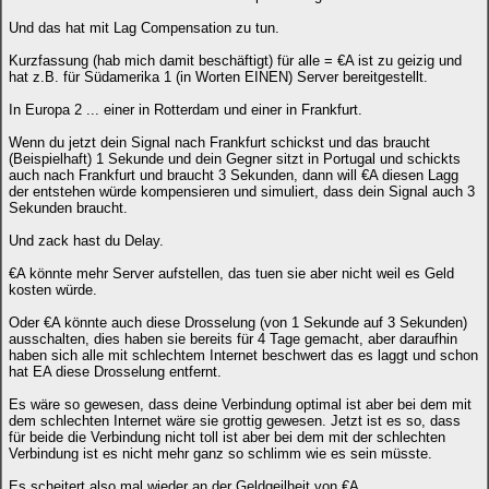
Und das hat mit Lag Compensation zu tun.
Kurzfassung (hab mich damit beschäftigt) für alle = €A ist zu geizig und
hat z.B. für Südamerika 1 (in Worten EINEN) Server bereitgestellt.
In Europa 2 ... einer in Rotterdam und einer in Frankfurt.
Wenn du jetzt dein Signal nach Frankfurt schickst und das braucht
(Beispielhaft) 1 Sekunde und dein Gegner sitzt in Portugal und schickts
auch nach Frankfurt und braucht 3 Sekunden, dann will €A diesen Lagg
der entstehen würde kompensieren und simuliert, dass dein Signal auch 3
Sekunden braucht.
Und zack hast du Delay.
€A könnte mehr Server aufstellen, das tuen sie aber nicht weil es Geld
kosten würde.
Oder €A könnte auch diese Drosselung (von 1 Sekunde auf 3 Sekunden)
ausschalten, dies haben sie bereits für 4 Tage gemacht, aber daraufhin
haben sich alle mit schlechtem Internet beschwert das es laggt und schon
hat EA diese Drosselung entfernt.
Es wäre so gewesen, dass deine Verbindung optimal ist aber bei dem mit
dem schlechten Internet wäre sie grottig gewesen. Jetzt ist es so, dass
für beide die Verbindung nicht toll ist aber bei dem mit der schlechten
Verbindung ist es nicht mehr ganz so schlimm wie es sein müsste.
Es scheitert also mal wieder an der Geldgeilheit von €A ...