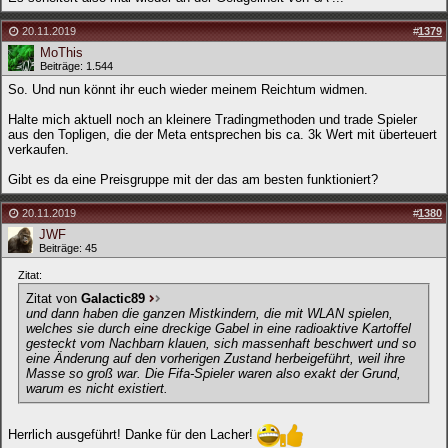
20.11.2019
#
1379
MoThis
Beiträge: 1.544
So. Und nun könnt ihr euch wieder meinem Reichtum widmen.
Halte mich aktuell noch an kleinere Tradingmethoden und trade Spieler
aus den Topligen, die der Meta entsprechen bis ca. 3k Wert mit überteuert
verkaufen.
Gibt es da eine Preisgruppe mit der das am besten funktioniert?
20.11.2019
#
1380
JWF
Beiträge: 45
Zitat:
Zitat von
Galactic89
und dann haben die ganzen Mistkindern, die mit WLAN spielen,
welches sie durch eine dreckige Gabel in eine radioaktive Kartoffel
gesteckt vom Nachbarn klauen, sich massenhaft beschwert und so
eine Änderung auf den vorherigen Zustand herbeigeführt, weil ihre
Masse so groß war. Die Fifa-Spieler waren also exakt der Grund,
warum es nicht existiert.
Herrlich ausgeführt! Danke für den Lacher!