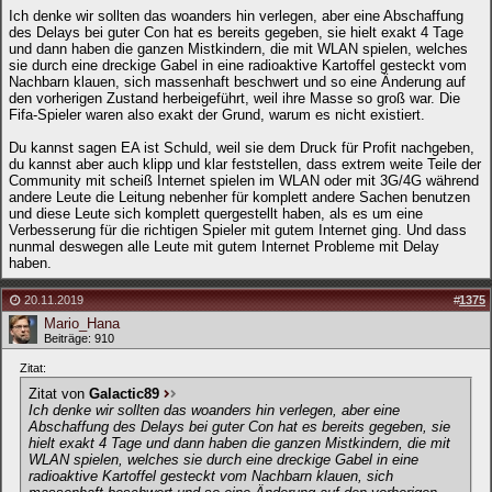
Ich denke wir sollten das woanders hin verlegen, aber eine Abschaffung
des Delays bei guter Con hat es bereits gegeben, sie hielt exakt 4 Tage
und dann haben die ganzen Mistkindern, die mit WLAN spielen, welches
sie durch eine dreckige Gabel in eine radioaktive Kartoffel gesteckt vom
Nachbarn klauen, sich massenhaft beschwert und so eine Änderung auf
den vorherigen Zustand herbeigeführt, weil ihre Masse so groß war. Die
Fifa-Spieler waren also exakt der Grund, warum es nicht existiert.
Du kannst sagen EA ist Schuld, weil sie dem Druck für Profit nachgeben,
du kannst aber auch klipp und klar feststellen, dass extrem weite Teile der
Community mit scheiß Internet spielen im WLAN oder mit 3G/4G während
andere Leute die Leitung nebenher für komplett andere Sachen benutzen
und diese Leute sich komplett quergestellt haben, als es um eine
Verbesserung für die richtigen Spieler mit gutem Internet ging. Und dass
nunmal deswegen alle Leute mit gutem Internet Probleme mit Delay
haben.
20.11.2019
#
1375
Mario_Hana
Beiträge: 910
Zitat:
Zitat von
Galactic89
Ich denke wir sollten das woanders hin verlegen, aber eine
Abschaffung des Delays bei guter Con hat es bereits gegeben, sie
hielt exakt 4 Tage und dann haben die ganzen Mistkindern, die mit
WLAN spielen, welches sie durch eine dreckige Gabel in eine
radioaktive Kartoffel gesteckt vom Nachbarn klauen, sich