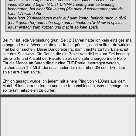
innerhalb den 3 tagen NICHT EINMAL eine grüne verbindung
bekommen, bei einer 50k leitung (die auch durchkommen) und da
kann EA was dafür.
habe jetzt 20 niederlagen mehr auf dem konto, befinde mich in div9
(bei 6 gestartet) und habe sage-und-schreibe EINEN swap-spieler.
es ist einfach zum kotzen und macht so kein spaß!
Bei mir ist jede Verbindung grün. Seit 2 Jahren hatte ich kein einziges mal
orange oder rot. Wenn bei dir jetzt keine grün ist, dann solltest du wirklich
mal bei dir suchen. Deine Bandbreite hat damit nichts zu tun. Latenz ist
hier das Stichwort. Die Dauer, die ein Paket von dir bis zum Ziel benötigt.
Die Größe und Anzahl der Pakete spielt eine sehr untergeortnete Rolle.
Für die Menge an Daten die für eine FUT-Partie übertragen werden,
reichen auch 1-2 Mbit, die quasi jeder der nicht über 3G oder DSL-Lite
spielt erreichen sollte.
Ehrlich gesagt, würde ich jedem mit einem Ping von >100ms aus dem
Match-Bildschirm entfernen und eine Info einblenden, was derjenige tun
sollte um mitspielen zu dürfen.