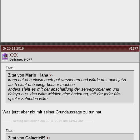
20.11.2019
#
1377
XXX
Beiträge: 9.077
Zitat:
Zitat von
Mario_Hana
kann auf den clown auch gut verzichten und würde das spiel jetzt
auch nicht unbedingt besser machen.
anders sieht es mit der abschaffung der serverproblemen und
delays aus. das wäre wirklich eine änderung, mit der jeder fifa-
spieler zufrieden wäre
Was jetzt aber nix mit seiner Grundaussage zu tun hat.
---------- Beitrag aktualisiert am 20.11.2019 um 14:53 Uhr ----------
Zitat:
Zitat von
Galactic89