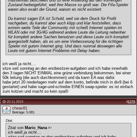
massenhaft beschwert und so eine Änderung auf den vorherigen
Zustand herbeigeführt, weil ihre Masse so groß war. Die Fifa-Spieler
waren also exakt der Grund, warum es nicht existiert.
Du kannst sagen EA ist Schuld, weil sie dem Druck für Profit
nachgeben, du kannst aber auch klipp und klar feststellen, dass
extrem weite Teile der Community mit scheiß Internet spielen im
WLAN oder mit 3G/4G während andere Leute die Leitung nebenher
für komplett andere Sachen benutzen und diese Leute sich komplett
quergestellt haben, als es um eine Verbesserung für die richtigen
Spieler mit gutem Internet ging. Und dass nunmal deswegen alle
Leute mit gutem Internet Probleme mit Delay haben.
ich weiß ja nicht....
sitze seit sonntag an den erstbesitzer-aufgaben und ich habe innerhalb
den 3 tagen NICHT EINMAL eine grüne verbindung bekommen, bei einer
50k leitung (die auch durchkommen) und da kann EA was dafür.
habe jetzt 20 niederlagen mehr auf dem konto, befinde mich in div9 (bei 6
gestartet) und habe sage-und-schreibe EINEN swap-spieler. es ist einfach
zum kotzen und macht so kein spaß!
20.11.2019
#
1376
cheax81
Beiträge: 5.081
Zitat:
Zitat von
Mario_Hana
ich weiß ja nicht....
sitze seit sonntag an den erstbesitzer-aufgaben und ich habe