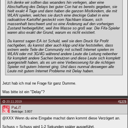
Ich denke wir sollten das woanders hin verlegen, aber eine
Abschaffung des Delays bei guter Con hat es bereits gegeben, sie
hielt exakt 4 Tage und dann haben die ganzen Mistkindern, die mit
WLAN spielen, welches sie durch eine dreckige Gabel in eine
radioaktive Kartoffel gesteckt vom Nachbarn klauen, sich
massenhaft beschwert und so eine Änderung auf den vorherigen
Zustand herbeigeführt, weil ihre Masse so groß war. Die Fifa-Spieler
waren also exakt der Grund, warum es nicht existiert.
Du kannst sagen EA ist Schuld, weil sie dem Druck für Profit
nachgeben, du kannst aber auch klipp und klar feststellen, dass
extrem weite Teile der Community mit scheiß Internet spielen im
WLAN oder mit 3G/4G während andere Leute die Leitung nebenher
für komplett andere Sachen benutzen und diese Leute sich komplett
quergestellt haben, als es um eine Verbesserung für die richtigen
Spieler mit gutem Internet ging. Und dass nunmal deswegen alle
Leute mit gutem Internet Probleme mit Delay haben.
Jetzt hab ich mal ne Frage für ganz Dumme.
Was bitte ist ein "Delay"?
20.11.2019
#
1378
PaLiT
Beiträge: 3.807
@XXX Wenn du eine Eingabe machst dann kommt diese Verzögert an.
Schuss = Schuss wird 1-2 Sekunden später ausgeführt.