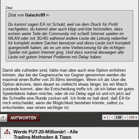
Zitat:
Zitat von
Galactic89
Du kannst sagen EA ist Schuld, weil sie dem Druck für Profit
nachgeben, du kannst aber auch klipp und klar feststellen, dass
extrem weite Teile der Community mit scheiß Internet spielen im
WLAN oder mit 3G/4G während andere Leute die Leitung nebenher
für komplett andere Sachen benutzen und diese Leute sich komplett
quergestellt haben, als es um eine Verbesserung für die richtigen
Spieler mit gutem Internet ging. Und dass nunmal deswegen alle
Leute mit gutem Internet Probleme mit Delay haben.
Damit alle zufrieden sind, hätte man aber auch eine Option einführen
können, das bei der Gegnersuche nur Gegner genommen werden die
maximal einen Buffer von 20-30ms benötigen. Wenn ich als User die
Option aktiviere, dann dauert es vielleicht etwas länger, bis ein Match
zustande kommt, aber die Entscheidung treffe ich, ob ich lieber ein gutes
Spielerlebnis haben möchte, oder ob mir Delay egal ist und ich jetzt auf
die Schnellle eine Runde zocken will. Ich finde es halt doof, daß EA für
mich entscheidet, wenn die Möglichkeit bestehen könnte, selbst zu
entscheiden, was einem wichtiger ist.
«
1
<
138
>
249
»
Werde FUT-20-Millionär! - Alle
Trading-Methoden & Tipps