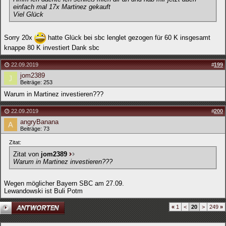
einfach mal 17x Martinez gekauft
Viel Glück
Sorry 20x
hatte Glück bei sbc lenglet gezogen für 60 K insgesamt
knappe 80 K investiert Dank sbc
22.09.2019
#
199
jom2389
Beiträge: 253
Warum in Martinez investieren???
22.09.2019
#
200
angryBanana
Beiträge: 73
Zitat:
Zitat von
jom2389
Warum in Martinez investieren???
Wegen möglicher Bayern SBC am 27.09.
Lewandowski ist Buli Potm
«
1
<
20
>
249
»