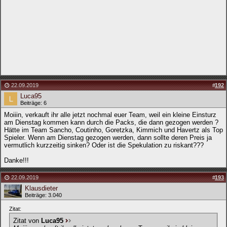
22.09.2019
#
192
Luca95
Beiträge: 6
Moiiin, verkauft ihr alle jetzt nochmal euer Team, weil ein kleine Einsturz
am Dienstag kommen kann durch die Packs, die dann gezogen werden ?
Hätte im Team Sancho, Coutinho, Goretzka, Kimmich und Havertz als Top
Spieler. Wenn am Dienstag gezogen werden, dann sollte deren Preis ja
vermutlich kurzzeitig sinken? Oder ist die Spekulation zu riskant???
Danke!!!
22.09.2019
#
193
Klausdieter
Beiträge: 3.040
Zitat:
Zitat von
Luca95