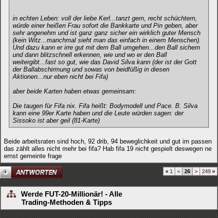
in echten Leben: voll der liebe Kerl...tanzt gern, recht schüchtern,
würde einer heißen Frau sofort die Bankkarte und Pin geben, aber
sehr angenehm und ist ganz ganz sicher ein wirklich guter Mensch
(kein Witz...manchmal sieht man das einfach in einem Menschen).
Und dazu kann er irre gut mit dem Ball umgehen...den Ball sichern
und dann blitzschnell erkennen, wie und wo er den Ball
weitergibt...fast so gut, wie das David Silva kann (der ist der Gott
der Ballabschirmung und sowas von beidfüßig in diesen
Aktionen...nur eben nicht bei Fifa)
aber beide Karten haben etwas gemeinsam:
Die taugen für Fifa nix. Fifa heißt: Bodymodell und Pace. B. Silva
kann eine 99er Karte haben und die Leute würden sagen: der
Sissoko ist aber geil (81-Karte)
Beide arbeitsraten sind hoch, 92 drib, 94 beweglichkeit und gut im passen
das zählt alles nicht mehr bei fifa? Hab fifa 19 nicht gespielt deswegen ne
ernst gemeinte frage
«
1
<
26
>
249
»
Werde FUT-20-Millionär! - Alle
Trading-Methoden & Tipps