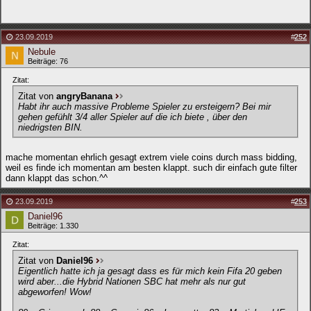
23.09.2019
#
252
Nebule
Beiträge: 76
Zitat:
Zitat von
angryBanana
Habt ihr auch massive Probleme Spieler zu ersteigern? Bei mir
gehen gefühlt 3/4 aller Spieler auf die ich biete , über den
niedrigsten BIN.
mache momentan ehrlich gesagt extrem viele coins durch mass bidding,
weil es finde ich momentan am besten klappt. such dir einfach gute filter
dann klappt das schon.^^
23.09.2019
#
253
Daniel96
Beiträge: 1.330
Zitat:
Zitat von
Daniel96
Eigentlich hatte ich ja gesagt dass es für mich kein Fifa 20 geben
wird aber...die Hybrid Nationen SBC hat mehr als nur gut
abgeworfen! Wow!