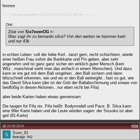
hmmm
---------- Beitrag aktualisiert am 23.09.2019 um 17:49 Uhr ----------
Zitat:
Zitat von
Six7evenOG
Was sagt ihr zu bernardo silva? Von den werten ne hammer kartr
und nur 43k
in echten Leben: voll der liebe Kerl...tanzt gern, recht schüchtern, würde
einer heißen Frau sofort die Bankkarte und Pin geben, aber sehr
angenehm und ist ganz ganz sicher ein wirklich guter Mensch (kein
Witz...manchmal sieht man das einfach in einem Menschen). Und dazu
kann er irre gut mit dem Ball umgehen...den Ball sichern und dann
blitzschnell erkennen, wie und wo er den Ball weitergibt...fast so gut, wie
das David Silva kann (der ist der Gott der Ballabschirmung und sowas von
beidfüßig in diesen Aktionen...nur eben nicht bei Fifa)
aber beide Karten haben etwas gemeinsam:
Die taugen für Fifa nix. Fifa heißt: Bodymodell und Pace. B. Silva kann
eine 99er Karte haben und die Leute würden sagen: der Sissoko ist aber
geil (81-Karte)
23.09.2019
#
258
Sven_81
Beiträge: 942