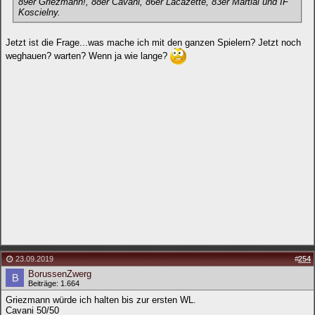
89er Griezmann!, 88er Cavani, 86er Lacazette, 83er Martial und IF
Koscielny.
Jetzt ist die Frage...was mache ich mit den ganzen Spielern? Jetzt noch
weghauen? warten? Wenn ja wie lange?
23.09.2019
#
254
BorussenZwerg
Beiträge: 1.664
Griezmann würde ich halten bis zur ersten WL.
Cavani 50/50