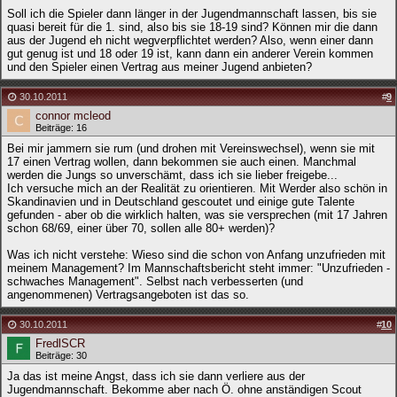
Soll ich die Spieler dann länger in der Jugendmannschaft lassen, bis sie
quasi bereit für die 1. sind, also bis sie 18-19 sind? Können mir die dann
aus der Jugend eh nicht wegverpflichtet werden? Also, wenn einer dann
gut genug ist und 18 oder 19 ist, kann dann ein anderer Verein kommen
und den Spieler einen Vertrag aus meiner Jugend anbieten?
30.10.2011
#
9
connor mcleod
Beiträge: 16
Bei mir jammern sie rum (und drohen mit Vereinswechsel), wenn sie mit
17 einen Vertrag wollen, dann bekommen sie auch einen. Manchmal
werden die Jungs so unverschämt, dass ich sie lieber freigebe...
Ich versuche mich an der Realität zu orientieren. Mit Werder also schön in
Skandinavien und in Deutschland gescoutet und einige gute Talente
gefunden - aber ob die wirklich halten, was sie versprechen (mit 17 Jahren
schon 68/69, einer über 70, sollen alle 80+ werden)?
Was ich nicht verstehe: Wieso sind die schon von Anfang unzufrieden mit
meinem Management? Im Mannschaftsbericht steht immer: "Unzufrieden -
schwaches Management". Selbst nach verbesserten (und
angenommenen) Vertragsangeboten ist das so.
30.10.2011
#
10
FredlSCR
Beiträge: 30
Ja das ist meine Angst, dass ich sie dann verliere aus der
Jugendmannschaft. Bekomme aber nach Ö. ohne anständigen Scout