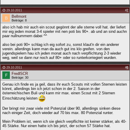
29.10.2011
#
7
Bellmont
Beiträge: 8
also ich hab mir auch ein scout gegönnt der alle sterne voll hat. der liefert
mir eig jeden monat 3-4 spieler mit nen poti bis 90+. ab und an sind auchn
paar nullnummern dabei ^^
also bei poti 90+ schlag ich eig sofort zu, sonst klaut'n dir ein anderer
verein. allerdings kann man da auch gut ins klo greifen. von den
jugendspielern hau ich jeden monat auch nach verpflichtung 2-3 wieder
weg, weil se dann nur noch auf 80+ oder so runterkorriegiert wurden.
29.10.2011
#
8
FredlSCR
Beiträge: 30
Genau ich finde es ja geil, dass ihr euch Scouts mit vollen Sternen leisten
könnt, allerdings bin ich jetzt schon in der 2. Saison in der
österreichischen Buli und kann mir max. einen Scout mit 2 Sternen
Einschätzung leisten
Der bringt mir zwar viele mit Potenzial über 90, allerdings sinken diese
nach einiger Zeit, doch wieder auf 70 bis max. 80 Potenzial runter.
Mein Problem ist, wenn ich sie gleich verpflichte ist keiner stärker, als 40-
45 Stärke. Nur einen hatte ich bis jetzt, der schon 57 Stärke hat.