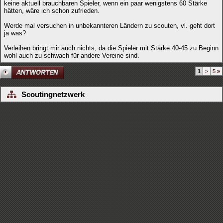
keine aktuell brauchbaren Spieler, wenn ein paar wenigstens 60 Stärke
hätten, wäre ich schon zufrieden.
Werde mal versuchen in unbekannteren Ländern zu scouten, vl. geht dort
ja was?
Verleihen bringt mir auch nichts, da die Spieler mit Stärke 40-45 zu Beginn
wohl auch zu schwach für andere Vereine sind.
1
>
5
»
Scoutingnetzwerk