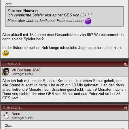
Zitat:
Zitat von
Nauru
Ich verpflichte Spieler erst ab ner GES von 65+ ^.^
Muss aber auch ordentliches Potenzial haben
Also aktuell mit 16 Jahren eine Gesamtstärke von 65? Wo bekommst du
denn solche Spieler her?
In der österreichischen Buli kriege ich solche Jugendspieler sicher nicht
29.10.2011
#
5
Vfl Bochum 1848
Beiträge: 4.093
Also ich hab mit meiner Schalke Km einen deutschen Scout geholt, der
alle Sterne ausgefüllt hatte. Hat auch gut 10 Mio gekostet. Hab den dann
anschließend 9 Monate nach Brasilien geschickt, nach 9 Monaten hab ich
Dano verpflichtet der eine GES von 65 hat und das Potenzial so bei 85
GES liegt.
29.10.2011
#
6
Nauru
Beiträge: 8.143
Zitat: