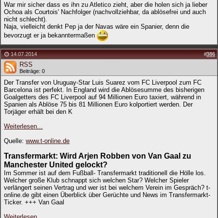
War mir sicher dass es ihn zu Atletico zieht, aber die holen sich ja lieber
Ochoa als Courtois' Nachfolger (nachvollziehbar, da ablösefrei und auch
nicht schlecht).
Naja, vielleicht denkt Pep ja der Navas wäre ein Spanier, denn die
bevorzugt er ja bekanntermaßen
14.07.2014
#
386
RSS
Beiträge: 0
Der Transfer von Uruguay-Star Luis Suarez vom FC Liverpool zum FC
Barcelona ist perfekt. In England wird die Ablösesumme des bisherigen
Goalgetters des FC Liverpool auf 94 Millionen Euro taxiert, während in
Spanien als Ablöse 75 bis 81 Millionen Euro kolportiert werden. Der
Torjäger erhält bei den K
Weiterlesen...
Quelle:
www.t-online.de
Transfermarkt: Wird Arjen Robben von Van Gaal zu
Manchester United gelockt?
Im Sommer ist auf dem Fußball- Transfermarkt traditionell die Hölle los.
Welcher große Klub schnappt sich welchen Star? Welcher Spieler
verlängert seinen Vertrag und wer ist bei welchem Verein im Gespräch? t-
online.de gibt einen Überblick über Gerüchte und News im Transfermarkt-
Ticker. +++ Van Gaal
Weiterlesen...