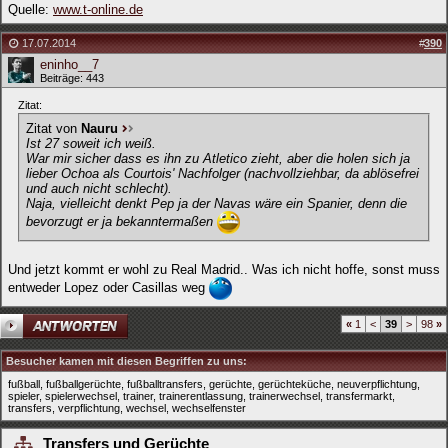
Quelle:
www.t-online.de
17.07.2014
#
390
eninho__7
Beiträge: 443
Zitat:
Zitat von
Nauru
Ist 27 soweit ich weiß.
War mir sicher dass es ihn zu Atletico zieht, aber die holen sich ja
lieber Ochoa als Courtois' Nachfolger (nachvollziehbar, da ablösefrei
und auch nicht schlecht).
Naja, vielleicht denkt Pep ja der Navas wäre ein Spanier, denn die
bevorzugt er ja bekanntermaßen
Und jetzt kommt er wohl zu Real Madrid.. Was ich nicht hoffe, sonst muss
entweder Lopez oder Casillas weg
«
1
<
39
>
98
»
Besucher kamen mit diesen Begriffen
zu uns
:
fußball, fußballgerüchte, fußballtransfers, gerüchte, gerüchteküche, neuverpflichtung,
spieler, spielerwechsel, trainer, trainerentlassung, trainerwechsel, transfermarkt,
transfers, verpflichtung, wechsel, wechselfenster
Transfers und Gerüchte