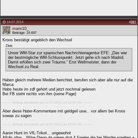
14.07.2014
#
387
marin10_
Beiträge: 24.697
Kroos bestätigt angeblich den Wechsel
Zitat:
Unser WM-Star zur spanischen Nachrichtenagentur EFE: „Das war
der bestmögliche WM-Schlusspunkt. Jetzt gehe ich nach Madrid.
Damit erfüllen sich zwei Träume.” Erst Weltmeister, dann der
Wechsel zu Real.
Haben gleich mehrere Medien berichtet, berufen sich aber alle nur auf die
Marca
Habs heute im zdf gehört und jetzt nochmal gelesen
Bei FB steht nichts von ihm (seine Page)
---------- Beitrag aktualisiert am 14.07.2014 um 14:56 Uhr ----------
Aber diese Hater-Kommentare mit geldgeil usw... vor allem bei Kroos
sowas zu sagen
---------- Beitrag aktualisiert am 14.07.2014 um 15:00 Uhr ----------
Aaron Hunt im VfL-Trikot... ungewohnt
Allofs alter... Wäre Diego da wären dort 4 Spieler die bei Werder spielten +