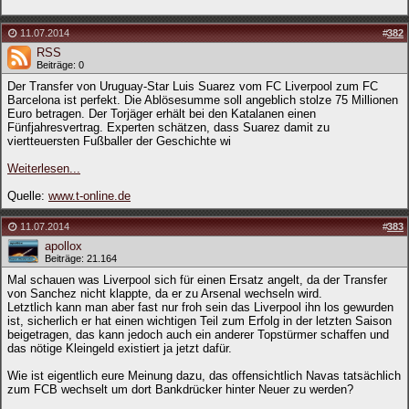
11.07.2014
#
382
RSS
Beiträge: 0
Der Transfer von Uruguay-Star Luis Suarez vom FC Liverpool zum FC
Barcelona ist perfekt. Die Ablösesumme soll angeblich stolze 75 Millionen
Euro betragen. Der Torjäger erhält bei den Katalanen einen
Fünfjahresvertrag. Experten schätzen, dass Suarez damit zu
viertteuersten Fußballer der Geschichte wi
Weiterlesen...
Quelle:
www.t-online.de
11.07.2014
#
383
apollox
Beiträge: 21.164
Mal schauen was Liverpool sich für einen Ersatz angelt, da der Transfer
von Sanchez nicht klappte, da er zu Arsenal wechseln wird.
Letztlich kann man aber fast nur froh sein das Liverpool ihn los gewurden
ist, sicherlich er hat einen wichtigen Teil zum Erfolg in der letzten Saison
beigetragen, das kann jedoch auch ein anderer Topstürmer schaffen und
das nötige Kleingeld existiert ja jetzt dafür.
Wie ist eigentlich eure Meinung dazu, das offensichtlich Navas tatsächlich
zum FCB wechselt um dort Bankdrücker hinter Neuer zu werden?