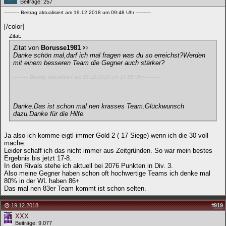
Beiträge: 257
---------- Beitrag aktualisiert am 19.12.2018 um 09:48 Uhr ----------
[/color]
Zitat:
Zitat von
Borusse1981
Danke schön mal,darf ich mal fragen was du so erreichst?Werden
mit einem besseren Team die Gegner auch stärker?
---------- Beitrag aktualisiert am 18.12.2018 um 17:55 Uhr ----------
Danke.Das ist schon mal nen krasses Team.Glückwunsch
dazu.Danke für die Hilfe.
Ja also ich komme eigtl immer Gold 2 ( 17 Siege) wenn ich die 30 voll
mache.
Leider schaff ich das nicht immer aus Zeitgründen. So war mein bestes
Ergebnis bis jetzt 17-8.
In den Rivals stehe ich aktuell bei 2076 Punkten in Div. 3.
Also meine Gegner haben schon oft hochwertige Teams ich denke mal
80% in der WL haben 86+
Das mal nen 83er Team kommt ist schon selten.
19.12.2018
#
919
XXX
Beiträge: 9.077