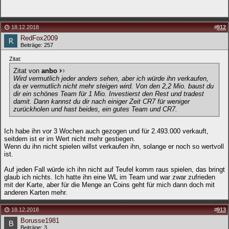
18.12.2018
#
912
RedFox2009
Beiträge: 257
Zitat:
Zitat von
anbo
Wird vermutlich jeder anders sehen, aber ich würde ihn verkaufen,
da er vermutlich nicht mehr steigen wird. Von den 2,2 Mio. baust du
dir ein schönes Team für 1 Mio. Investierst den Rest und tradest
damit. Dann kannst du dir nach einiger Zeit CR7 für weniger
zurückholen und hast beides, ein gutes Team und CR7.
Ich habe ihn vor 3 Wochen auch gezogen und für 2.493.000 verkauft,
seitdem ist er im Wert nicht mehr gestiegen.
Wenn du ihn nicht spielen willst verkaufen ihn, solange er noch so wertvoll
ist.
Auf jeden Fall würde ich ihn nicht auf Teufel komm raus spielen, das bringt
glaub ich nichts. Ich hatte ihn eine WL im Team und war zwar zufrieden
mit der Karte, aber für die Menge an Coins geht für mich dann doch mit
anderen Karten mehr.
18.12.2018
#
913
Borusse1981
Beiträge: 3