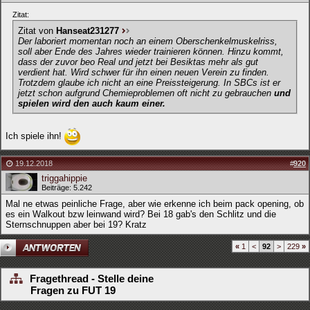
Zitat:
Zitat von
Hanseat231277
Der laboriert momentan noch an einem Oberschenkelmuskelriss,
soll aber Ende des Jahres wieder trainieren können. Hinzu kommt,
dass der zuvor beo Real und jetzt bei Besiktas mehr als gut
verdient hat. Wird schwer für ihn einen neuen Verein zu finden.
Trotzdem glaube ich nicht an eine Preissteigerung. In SBCs ist er
jetzt schon aufgrund Chemieproblemen oft nicht zu gebrauchen
und
spielen wird den auch kaum einer.
Ich spiele ihn!
19.12.2018
#
920
triggahippie
Beiträge: 5.242
Mal ne etwas peinliche Frage, aber wie erkenne ich beim pack opening, ob
es ein Walkout bzw leinwand wird? Bei 18 gab's den Schlitz und die
Sternschnuppen aber bei 19? Kratz
«
1
<
92
>
229
»
Fragethread - Stelle deine
Fragen zu FUT 19