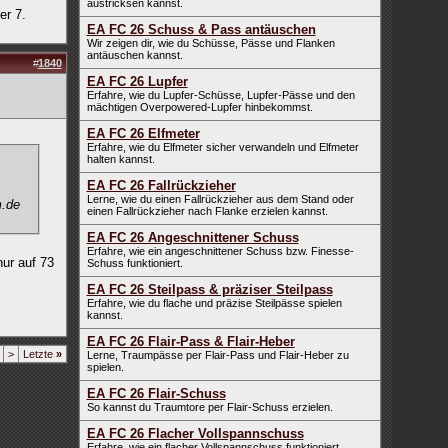
austricksen kannst.
er 7.
EA FC 26 Schuss & Pass antäuschen
Wir zeigen dir, wie du Schüsse, Pässe und Flanken
antäuschen kannst.
#
1840
EA FC 26 Lupfer
Erfahre, wie du Lupfer-Schüsse, Lupfer-Pässe und den
mächtigen Overpowered-Lupfer hinbekommst.
EA FC 26 Elfmeter
Erfahre, wie du Elfmeter sicher verwandeln und Elfmeter
halten kannst.
EA FC 26 Fallrückzieher
Lerne, wie du einen Fallrückzieher aus dem Stand oder
m.de
einen Fallrückzieher nach Flanke erzielen kannst.
EA FC 26 Angeschnittener Schuss
Erfahre, wie ein angeschnittener Schuss bzw. Finesse-
nur auf 73
Schuss funktioniert.
EA FC 26 Steilpass & präziser Steilpass
Erfahre, wie du flache und präzise Steilpässe spielen
kannst.
EA FC 26 Flair-Pass & Flair-Heber
>
Letzte
»
Lerne, Traumpässe per Flair-Pass und Flair-Heber zu
spielen.
EA FC 26 Flair-Schuss
So kannst du Traumtore per Flair-Schuss erzielen.
EA FC 26 Flacher Vollspannschuss
Erfahre, wie ein flacher Vollspannschuss funktioniert.