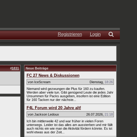
Registrieren
Login
#
1831
Neue Beiträge
FC 27 News & Diskussionen
von IceScream
Dienstag
,
18:26
Niemand wird gezwungen die Plus für 160 zu kaufen.
Werden aber viele tun. Gibt genügend Leute die jedes Jahr
Unsummen für Packs ausgeben, insofern ist eine Edition
für 160 Tacken nur der nächste...
F4L Forum wird 20 Jahre alt!
von Jackson Ledoux
26.07.2026
,
21:18
Ich bin mittlerweile 42 und war früher in vielen Foren
unterwegs. Leider ist das alles am aussterben und mir fällt
auch nichts ein wie man die Aktivität fördern könnte. Es ist
wohl etwas aus der Zeit...