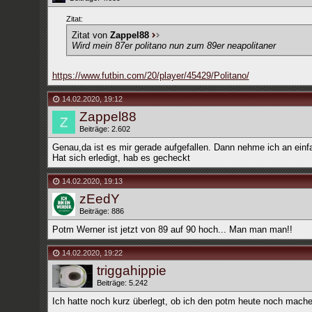
Zitat:
Zitat von
Zappel88
Wird mein 87er politano nun zum 89er neapolitaner
https://www.futbin.com/20/player/45429/Politano/
14.02.2020
,
19:12
Zappel88
Beiträge: 2.602
Genau,da ist es mir gerade aufgefallen. Dann nehme ich an einf
Hat sich erledigt, hab es gecheckt
14.02.2020
,
19:13
zEedY
Beiträge: 886
Potm Werner ist jetzt von 89 auf 90 hoch... Man man man!!
14.02.2020
,
19:22
triggahippie
Beiträge: 5.242
Ich hatte noch kurz überlegt, ob ich den potm heute noch mache