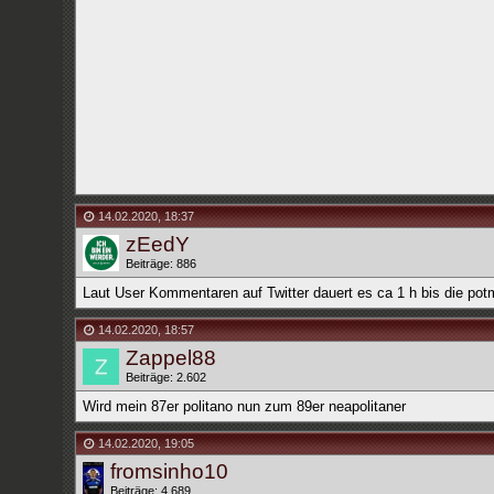
14.02.2020
,
18:37
zEedY
Beiträge: 886
Laut User Kommentaren auf Twitter dauert es ca 1 h bis die pot
14.02.2020
,
18:57
Zappel88
Beiträge: 2.602
Wird mein 87er politano nun zum 89er neapolitaner
14.02.2020
,
19:05
fromsinho10
Beiträge: 4.689