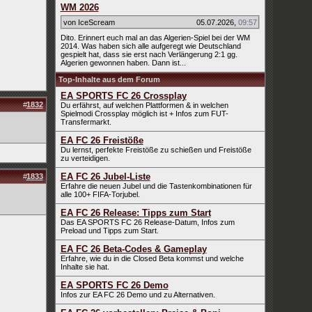
WM 2026
von IceScream
05.07.2026
,
09:57
Dito. Erinnert euch mal an das Algerien-Spiel bei der WM
2014. Was haben sich alle aufgeregt wie Deutschland
gespielt hat, dass sie erst nach Verlängerung 2:1 gg.
Algerien gewonnen haben. Dann ist...
Top-Inhalte aus dem Forum
EA SPORTS FC 26 Crossplay
#
1832
Du erfährst, auf welchen Plattformen & in welchen
Spielmodi Crossplay möglich ist + Infos zum FUT-
Transfermarkt.
EA FC 26 Freistöße
Du lernst, perfekte Freistöße zu schießen und Freistöße
zu verteidigen.
EA FC 26 Jubel-Liste
#
1833
Erfahre die neuen Jubel und die Tastenkombinationen für
alle 100+ FIFA-Torjubel.
EA FC 26 Release: Tipps zum Start
Das EA SPORTS FC 26 Release-Datum, Infos zum
Preload und Tipps zum Start.
EA FC 26 Beta-Codes & Gameplay
Erfahre, wie du in die Closed Beta kommst und welche
Inhalte sie hat.
EA SPORTS FC 26 Demo
Infos zur EA FC 26 Demo und zu Alternativen.