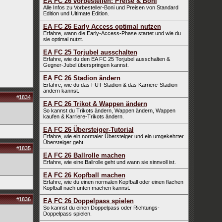
EA FC 26 vorbestellen: Preise & Boni
Alle Infos zu Vorbesteller-Boni und Preisen von Standard
Edition und Ultimate Edition.
EA FC 26 Early Access optimal nutzen
Erfahre, wann die Early-Access-Phase startet und wie du
sie optimal nutzt.
EA FC 25 Torjubel ausschalten
Erfahre, wie du den EA FC 25 Torjubel ausschalten &
Gegner-Jubel überspringen kannst.
EA FC 26 Stadion ändern
Erfahre, wie du das FUT-Stadion & das Karriere-Stadion
ändern kannst.
#
1834
EA FC 26 Trikot & Wappen ändern
So kannst du Trikots ändern, Wappen ändern, Wappen
kaufen & Karriere-Trikots ändern.
EA FC 26 Übersteiger-Tutorial
Erfahre, wie ein normaler Übersteiger und ein umgekehrter
Übersteiger geht.
#
1835
EA FC 26 Ballrolle machen
Erfahre, wie eine Ballrolle geht und wann sie sinnvoll ist.
EA FC 26 Kopfball machen
Erfahre, wie du einen normalen Kopfball oder einen flachen
Kopfball nach unten machen kannst.
#
1836
EA FC 26 Doppelpass spielen
So kannst du einen Doppelpass oder Richtungs-
Doppelpass spielen.