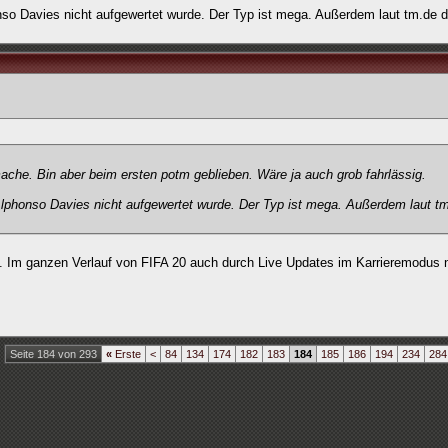
nso Davies nicht aufgewertet wurde. Der Typ ist mega. Außerdem laut tm.de d
ache. Bin aber beim ersten potm geblieben. Wäre ja auch grob fahrlässig.
Alphonso Davies nicht aufgewertet wurde. Der Typ ist mega. Außerdem laut t
ben. Im ganzen Verlauf von FIFA 20 auch durch Live Updates im Karrieremodus 
Seite 184 von 293
«
Erste
<
84
134
174
182
183
184
185
186
194
234
284