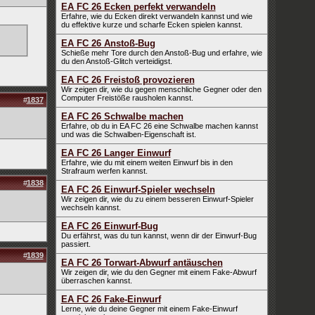
EA FC 26 Ecken perfekt verwandeln
Erfahre, wie du Ecken direkt verwandeln kannst und wie
du effektive kurze und scharfe Ecken spielen kannst.
EA FC 26 Anstoß-Bug
Schieße mehr Tore durch den Anstoß-Bug und erfahre, wie
du den Anstoß-Glitch verteidigst.
EA FC 26 Freistoß provozieren
Wir zeigen dir, wie du gegen menschliche Gegner oder den
Computer Freistöße rausholen kannst.
#
1837
EA FC 26 Schwalbe machen
Erfahre, ob du in EA FC 26 eine Schwalbe machen kannst
und was die Schwalben-Eigenschaft ist.
EA FC 26 Langer Einwurf
Erfahre, wie du mit einem weiten Einwurf bis in den
Strafraum werfen kannst.
#
1838
EA FC 26 Einwurf-Spieler wechseln
Wir zeigen dir, wie du zu einem besseren Einwurf-Spieler
wechseln kannst.
EA FC 26 Einwurf-Bug
Du erfährst, was du tun kannst, wenn dir der Einwurf-Bug
passiert.
#
1839
EA FC 26 Torwart-Abwurf antäuschen
Wir zeigen dir, wie du den Gegner mit einem Fake-Abwurf
überraschen kannst.
EA FC 26 Fake-Einwurf
Lerne, wie du deine Gegner mit einem Fake-Einwurf