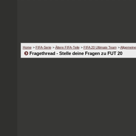
Home
>
FIFA-Serie
>
Ältere FIFA-Teile
>
FIFA 20 Ultimate Team
>
Allgemein
Fragethread - Stelle deine Fragen zu FUT 20