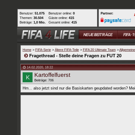
Benutzer:
51.075
Benutzer online:
0
Partner:
Themen:
30.504
Gäste online:
415
Beiträge:
1,0 Mio.
Gesamt online:
415
Home
>
FIFA-Serie
>
Ältere FIFA-Teile
>
FIFA 20 Ultimate Team
>
Allgemein
Fragethread - Stelle deine Fragen zu FUT 20
14.02.2020
,
18:22
Kartoffelfuerst
Beiträge: 706
Hm... also jetzt sind nur die Basiskarten geupdated worden? Me