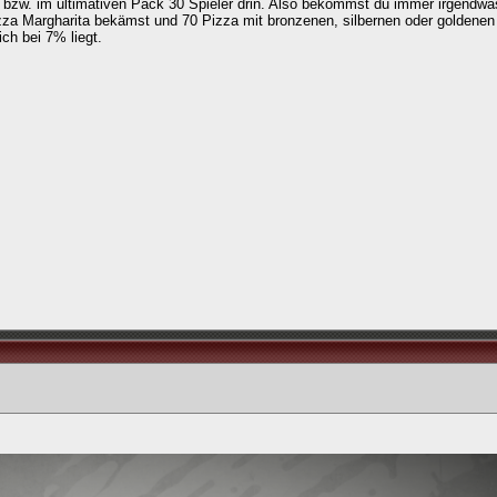
er bzw. im ultimativen Pack 30 Spieler drin. Also bekommst du immer irgendwas
izza Margharita bekämst und 70 Pizza mit bronzenen, silbernen oder goldenen
ch bei 7% liegt.