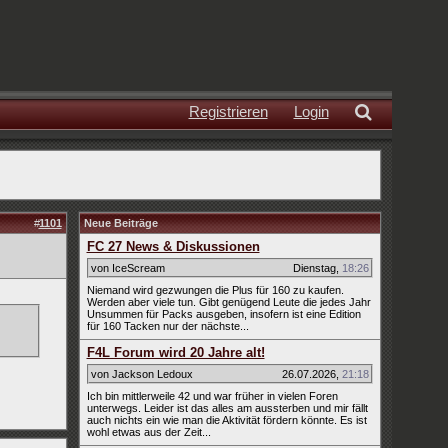
Registrieren
Login
#
1101
Neue Beiträge
FC 27 News & Diskussionen
von IceScream
Dienstag
,
18:26
Niemand wird gezwungen die Plus für 160 zu kaufen.
Werden aber viele tun. Gibt genügend Leute die jedes Jahr
Unsummen für Packs ausgeben, insofern ist eine Edition
für 160 Tacken nur der nächste...
F4L Forum wird 20 Jahre alt!
von Jackson Ledoux
26.07.2026
,
21:18
Ich bin mittlerweile 42 und war früher in vielen Foren
unterwegs. Leider ist das alles am aussterben und mir fällt
auch nichts ein wie man die Aktivität fördern könnte. Es ist
wohl etwas aus der Zeit...