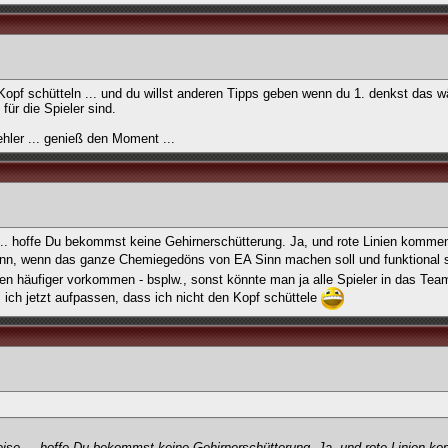
Kopf schütteln ... und du willst anderen Tipps geben wenn du 1. denkst das w
ür die Spieler sind.
ler ... genieß den Moment ...
 ... hoffe Du bekommst keine Gehirnerschütterung. Ja, und rote Linien kommen
denn, wenn das ganze Chemiegedöns von EA Sinn machen soll und funktional se
en häufiger vorkommen - bsplw., sonst könnte man ja alle Spieler in das Te
s ich jetzt aufpassen, dass ich nicht den Kopf schüttele
weise ... hoffe Du bekommst keine Gehirnerschütterung. Ja, und rote Linien 