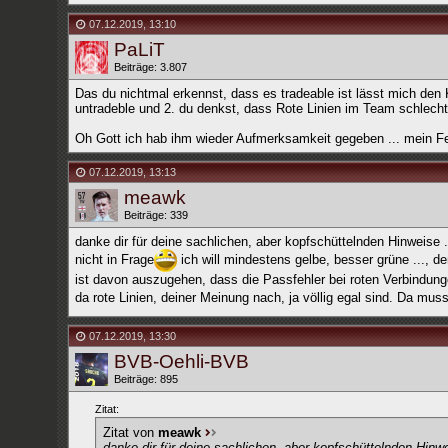
07.12.2019
,
13:10
PaLiT
Beiträge: 3.807
Das du nichtmal erkennst, dass es tradeable ist lässt mich den 
untradeble und 2. du denkst, dass Rote Linien im Team schlecht f
Oh Gott ich hab ihm wieder Aufmerksamkeit gegeben ... mein Feh
07.12.2019
,
13:13
meawk
Beiträge: 339
danke dir für deine sachlichen, aber kopfschüttelnden Hinweise
nicht in Frage
ich will mindestens gelbe, besser grüne ..., 
ist davon auszugehen, dass die Passfehler bei roten Verbindung
da rote Linien, deiner Meinung nach, ja völlig egal sind. Da mus
07.12.2019
,
13:30
BVB-Oehli-BVB
Beiträge: 895
Zitat:
Zitat von
meawk
danke dir für deine sachlichen, aber kopfschüttelnden Hin