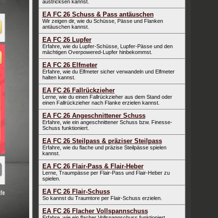
austricksen kannst.
EA FC 26 Schuss & Pass antäuschen
Wir zeigen dir, wie du Schüsse, Pässe und Flanken
antäuschen kannst.
EA FC 26 Lupfer
Erfahre, wie du Lupfer-Schüsse, Lupfer-Pässe und den
mächtigen Overpowered-Lupfer hinbekommst.
EA FC 26 Elfmeter
Erfahre, wie du Elfmeter sicher verwandeln und Elfmeter
halten kannst.
EA FC 26 Fallrückzieher
Lerne, wie du einen Fallrückzieher aus dem Stand oder
einen Fallrückzieher nach Flanke erzielen kannst.
EA FC 26 Angeschnittener Schuss
Erfahre, wie ein angeschnittener Schuss bzw. Finesse-
Schuss funktioniert.
EA FC 26 Steilpass & präziser Steilpass
Erfahre, wie du flache und präzise Steilpässe spielen
kannst.
EA FC 26 Flair-Pass & Flair-Heber
Lerne, Traumpässe per Flair-Pass und Flair-Heber zu
spielen.
EA FC 26 Flair-Schuss
So kannst du Traumtore per Flair-Schuss erzielen.
EA FC 26 Flacher Vollspannschuss
Erfahre, wie ein flacher Vollspannschuss funktioniert.