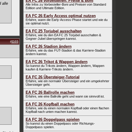
EA FC 26 vorbestellen: Preise & Boni
 alle
Alle Infos zu Vorbesteller-Boni und Preisen von Standard
Edition und Ultimate Edition.
EA FC 26 Early Access optimal nutzen
Erfahre, wann die Early-Access-Phase startet und wie du
sie optimal nutzt.
EA FC 25 Torjubel ausschalten
Erfahre, wie du den EA FC 25 Torjubel ausschalten &
Gegner-Jubel überspringen kannst.
#
1103
EA FC 26 Stadion ändern
Erfahre, wie du das FUT-Stadion & das Karriere-Stadion
ändern kannst.
EA FC 26 Trikot & Wappen ändern
So kannst du Trikots ändern, Wappen ändern, Wappen
kaufen & Karriere-Trikots ändern.
EA FC 26 Übersteiger-Tutorial
Erfahre, wie ein normaler Übersteiger und ein umgekehrter
Übersteiger geht.
EA FC 26 Ballrolle machen
Erfahre, wie eine Ballrolle geht und wann sie sinnvoll ist.
EA FC 26 Kopfball machen
Erfahre, wie du einen normalen Kopfball oder einen flachen
Kopfball nach unten machen kannst.
EA FC 26 Doppelpass spielen
So kannst du einen Doppelpass oder Richtungs-
Doppelpass spielen.