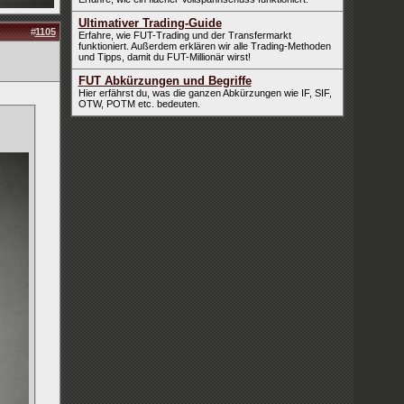
Ultimativer Trading-Guide
#
1105
Erfahre, wie FUT-Trading und der Transfermarkt
funktioniert. Außerdem erklären wir alle Trading-Methoden
und Tipps, damit du FUT-Millionär wirst!
FUT Abkürzungen und Begriffe
Hier erfährst du, was die ganzen Abkürzungen wie IF, SIF,
OTW, POTM etc. bedeuten.