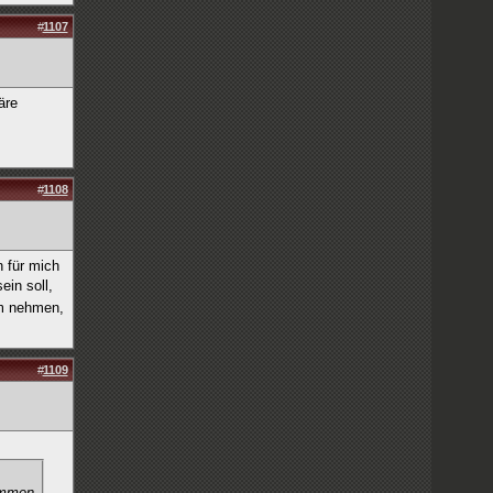
#
1107
äre
#
1108
 für mich
in soll,
am nehmen,
#
1109
kommen