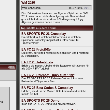
WM 2026
von IceScream
05.07.2026
,
09:57
Dito. Erinnert euch mal an das Algerien-Spiel bei der WM
2014. Was haben sich alle aufgeregt wie Deutschland
gespielt hat, dass sie erst nach Verlängerung 2:1 gg.
Algerien gewonnen haben. Dann ist...
Top-Inhalte aus dem Forum
EA SPORTS FC 26 Crossplay
Du erfährst, auf welchen Plattformen & in welchen
Spielmodi Crossplay möglich ist + Infos zum FUT-
Transfermarkt.
EA FC 26 Freistöße
Du lernst, perfekte Freistöße zu schießen und Freistöße
zu verteidigen.
EA FC 26 Jubel-Liste
Erfahre die neuen Jubel und die Tastenkombinationen für
#
1102
alle 100+ FIFA-Torjubel.
EA FC 26 Release: Tipps zum Start
Das EA SPORTS FC 26 Release-Datum, Infos zum
Preload und Tipps zum Start.
EA FC 26 Beta-Codes & Gameplay
Erfahre, wie du in die Closed Beta kommst und welche
Inhalte sie hat.
EA SPORTS FC 26 Demo
nk,
Infos zur EA FC 26 Demo und zu Alternativen.