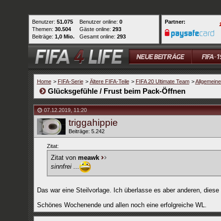
Benutzer:
51.075
Benutzer online:
0
Partner:
Themen:
30.504
Gäste online:
293
Beiträge:
1,0 Mio.
Gesamt online:
293
Home
>
FIFA-Serie
>
Ältere FIFA-Teile
>
FIFA 20 Ultimate Team
>
Allgemein
Glücksgefühle / Frust beim Pack-Öffnen
07.12.2019
,
11:20
triggahippie
Beiträge: 5.242
Zitat:
Zitat von
meawk
sinnfrei ...
Das war eine Steilvorlage. Ich überlasse es aber anderen, diese
Schönes Wochenende und allen noch eine erfolgreiche WL.