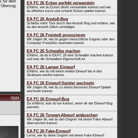
 für dein
EA FC 26 Ecken perfekt verwandeln
 Überzug.
Erfahre, wie du Ecken direkt verwandeln kannst und wie
du effektive kurze und scharfe Ecken spielen kannst.
EA FC 26 Anstoß-Bug
Schieße mehr Tore durch den Anstoß-Bug und erfahre, wie
du den Anstoß-Glitch verteidigst.
EA FC 26 Freistoß provozieren
Wir zeigen dir, wie du gegen menschliche Gegner oder den
Computer Freistöße rausholen kannst.
EA FC 26 Schwalbe machen
Erfahre, ob du in EA FC 26 eine Schwalbe machen kannst
und was die Schwalben-Eigenschaft ist.
EA FC 26 Langer Einwurf
Erfahre, wie du mit einem weiten Einwurf bis in den
Strafraum werfen kannst.
EA FC 26 Einwurf-Spieler wechseln
Wir zeigen dir, wie du zu einem besseren Einwurf-Spieler
wechseln kannst.
#
1104
EA FC 26 Einwurf-Bug
Du erfährst, was du tun kannst, wenn dir der Einwurf-Bug
passiert.
EA FC 26 Torwart-Abwurf antäuschen
Wir zeigen dir, wie du den Gegner mit einem Fake-Abwurf
überraschen kannst.
EA FC 26 Fake-Einwurf
Lerne, wie du deine Gegner mit einem Fake-Einwurf