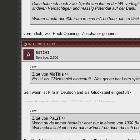
Dann habe ich noch zwei Spiele von ihm in der WL verfolgt
anderen Verdächtigen und massig Potential auf der Bank.
Warum steckt der 400 Euro in eine EA-Lotterie, die zu 95% re
vermutlich, weil Pack Openings Zuschauer generiert.
07.12.2019
,
12:13
anbo
Beiträge: 2.302
Zitat:
Zitat von
MoThis
Es ist als Glücksspiel eingestuft. Was genau hat Lotto spie
Seit wann ist Fifa in Deutschland als Glückspiel eingestuft?
---------- Beitrag aktualisiert am 07.12.2019 um 13:17 Uhr ----------
Zitat:
Zitat von
PaLiT
Wenn du da immer bestellst aber nur in einem von 1000 Bes
Wahrscheinlichkeit so ist dann würdest du doch da nich bes