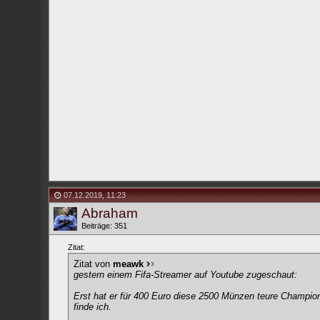
07.12.2019
,
11:23
Abraham
Beiträge: 351
Zitat:
Zitat von
meawk
gestern einem Fifa-Streamer auf Youtube zugeschaut:
Erst hat er für 400 Euro diese 2500 Münzen teure Champions
finde ich.