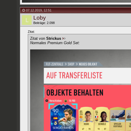
07.12.2019
,
12:51
Loby
Beiträge: 2.098
Zitat:
Zitat von
Strickus
Normales Premium Gold Set: