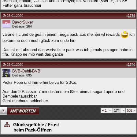
Asensio, Fabian, Casillas und als Playerpick Vanaken (83er IF) als SB
Futter ganz brauchbar
23.01.2020
#
1739
DavorSuker
Beiträge: 264
varane HL und de gea in einem mega pack aus meinen wl rewards
ich
bekomme doch noch glück zum ende hin
Das ist mit abstand das wertvollste pack was ich jemals gezogen habe in
fifa. Knapp ne mio wert das ganze
23.01.2020
#
1740
BVB-Oehli-BVB
Beiträge: 895
Picks Pope und immerhin Leiva für SBCs.
Aus den 9 Packs in 7 mindestens ein 83er, einmal sogar Laporte und
Dembele tauschbar.
Geht durchaus schlechter.
«
1
<
174
>
502
»
Glücksgefühle / Frust
beim Pack-Öffnen