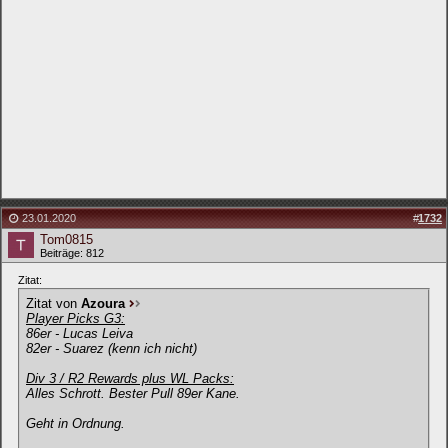
23.01.2020
#
1732
Tom0815
Beiträge: 812
Zitat:
Zitat von
Azoura
Player Picks G3:
86er - Lucas Leiva
82er - Suarez (kenn ich nicht)
Div 3 / R2 Rewards plus WL Packs:
Alles Schrott. Bester Pull 89er Kane.
Geht in Ordnung.