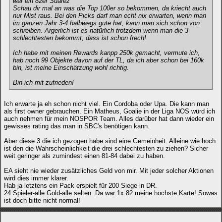
war ein 82er Suarez
Schau dir mal an was die Top 100er so bekommen, da kriecht auch
nur Mist raus. Bei den Picks darf man echt nix erwarten, wenn man
im ganzen Jahr 3-4 halbwegs gute hat, kann man sich schon von
schreiben. Ärgerlich ist es natürlich trotzdem wenn man die 3
schlechtesten bekommt, dass ist schon frech!
Ich habe mit meinen Rewards kanpp 250k gemacht, vermute ich,
hab noch 99 Objekte davon auf der TL, da ich aber schon bei 160k
bin, ist meine Einschätzung wohl richtig.
Bin ich mit zufrieden!
Ich erwarte ja eh schon nicht viel. Ein Cordoba oder Upa. Die kann man
als first owner gebrauchen. Ein Matheus, Goalie in der Liga NOS würd ich
auch nehmen für mein NOSPOR Team. Alles darüber hat dann wieder ein
gewisses rating das man in SBC's benötigen kann.
Aber diese 3 die ich gezogen habe sind eine Gemeinheit. Alleine wie hoch
ist den die Wahrscheinlichkeit die drei schlechtesten zu ziehen? Sicher
weit geringer als zumindest einen 81-84 dabei zu haben.
EA sieht nie wieder zusätzliches Geld von mir. Mit jeder solcher Aktionen
wird dies immer klarer.
Hab ja letztens ein Pack erspielt für 200 Siege in DR.
24 Spieler-alle Gold-alle selten. Da war 1x 82 meine höchste Karte! Sowas
ist doch bitte nicht normal!