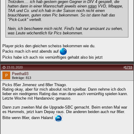
Trotzdem.... ich hab gestern gegen Gegner in DIV 4 gespielt, die
hatten dann in einer Mannschaft jeweils einen
roten
VVD, Mbappe,
TAA und Co. und ich hab in der Saison noch nicht einen
brauchbaren, guten roten Pic bekommen. So ist dann halt das
"Pick-Luck" verteilt.
Nein, ich beschwere mich nicht. Find's halt nur amüsant zu sehen,
was Leute wöchentlich für Pics bekommen.
Player picks den gleichen scheiss bekommen wie du.
Packs mach ich erst abends auf
Picks habe ich auch nix vernünftiges gehabt also bis jetzt
23.01.2020
#
1733
Peetha93
Beiträge: 813
Picks 85er Jimenez und 88er Thiago.
Rating okay, aber für mich absolut nicht spielbar. Dann nehme ich doch
lieber ein niedrigeres Rating das man dann auch vernünftig spielen kann.
Letzte Woche mit Handanovic genauso.
Dann zum zweiten Mal die Upgrade-SBC gemacht. Beim ersten Mal war
es Hummels, jetzt kam Depay raus. Die anderen beiden auch nur 86er.
Bitte wenn 86er, dann Haland