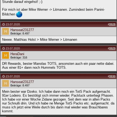
Stunde darauf eingehst! ;-)
Für mich ist aber Mike Werner -> Litmanen. Zumindest beim Panini-
Bildchen
23.07.2020
#
3928
Hanseat231277
Beiträge: 8.497
Neeee. Matthias Holst > Mike Werner > Litmanen
23.07.2020
#
3929
HeraDani
Beiträge: 316
DR Rewards, bester Manolas TOTS, ansonsten auch ein paar nette dabei.
Aus einer 81+ dann noch Hummels TOTS.
23.07.2020
#
3930
Hanseat231277
Beiträge: 8.497
Mein bester war Dzeko. Ich habe dann noch ein TotS Pack aufgemacht.
91er Lodeiro. Es bestötigt sich immer wieder. Packluck unterliegt Phasen.
Ich habe vor einer Woche Zidane gezogen. Seit dem war in allen Packs
nur Schnulli drin. Und ich habe ne Menge TotS Packs etc. aufgemacht. da
muss ich jetzt eine Weile durch bis dann mal wieder was Brauchbares
kommt.