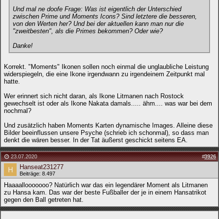
Und mal ne doofe Frage: Was ist eigentlich der Unterschied
zwischen Prime und Moments Icons? Sind letztere die besseren,
von den Werten her? Und bei der aktuellen kann man nur die
"zweitbesten", als die Primes bekommen? Oder wie?
Danke!
Korrekt. "Moments" Ikonen sollen noch einmal die unglaubliche Leistung
widerspiegeln, die eine Ikone irgendwann zu irgendeinem Zeitpunkt mal
hatte.
Wer erinnert sich nicht daran, als Ikone Litmanen nach Rostock
gewechselt ist oder als Ikone Nakata damals..... ähm.... was war bei dem
nochmal?
Und zusätzlich haben Moments Karten dynamische Images. Alleine diese
Bilder beeinflussen unsere Psyche (schrieb ich schonmal), so dass man
denkt die wären besser. In der Tat äußerst geschickt seitens EA.
23.07.2020
#
3926
Hanseat231277
Beiträge: 8.497
Haaaallooooooo? Natürlich war das ein legendärer Moment als Litmanen
zu Hansa kam. Das war der beste Fußballer der je in einem Hansatrikot
gegen den Ball getreten hat.