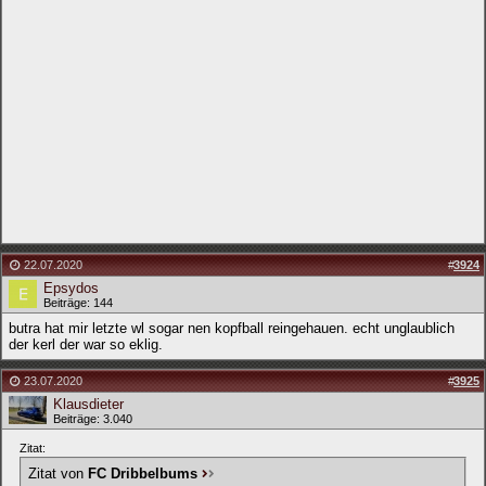
22.07.2020
#
3924
Epsydos
Beiträge: 144
butra hat mir letzte wl sogar nen kopfball reingehauen. echt unglaublich
der kerl der war so eklig.
23.07.2020
#
3925
Klausdieter
Beiträge: 3.040
Zitat:
Zitat von
FC Dribbelbums