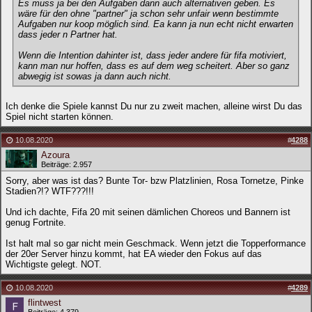
Es muss ja bei den Aufgaben dann auch alternativen geben. Es
wäre für den ohne "partner" ja schon sehr unfair wenn bestimmte
Aufgaben nur koop möglich sind. Ea kann ja nun echt nicht erwarten
dass jeder n Partner hat.
Wenn die Intention dahinter ist, dass jeder andere für fifa motiviert,
kann man nur hoffen, dass es auf dem weg scheitert. Aber so ganz
abwegig ist sowas ja dann auch nicht.
Ich denke die Spiele kannst Du nur zu zweit machen, alleine wirst Du das
Spiel nicht starten können.
10.08.2020
#
4288
Azoura
Beiträge: 2.957
Sorry, aber was ist das? Bunte Tor- bzw Platzlinien, Rosa Tornetze, Pinke
Stadien?!? WTF???!!!
Und ich dachte, Fifa 20 mit seinen dämlichen Choreos und Bannern ist
genug Fortnite.
Ist halt mal so gar nicht mein Geschmack. Wenn jetzt die Topperformance
der 20er Server hinzu kommt, hat EA wieder den Fokus auf das
Wichtigste gelegt. NOT.
10.08.2020
#
4289
flintwest