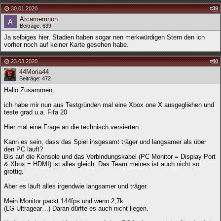
30.01.2020
#
39
Arcamemnon
Beiträge: 639
Ja selbiges hier. Stadien haben sogar nen merkwürdigen Stern den ich
vorher noch auf keiner Karte gesehen habe.
23.03.2020
#
40
44Moria44
Beiträge: 472
Hallo Zusammen,
ich habe mir nun aus Testgründen mal eine Xbox one X ausgegliehen und
teste grad u.a. Fifa 20
Hier mal eine Frage an die technisch versierten.
Kann es sein, dass das Spiel insgesamt träger und langsamer als über
den PC läuft?
Bis auf die Konsole und das Verbindungskabel (PC Monitor = Display Port
& Xbox = HDMI) ist alles gleich. Das Team meines ist auch nicht so
grottig.
Aber es läuft alles irgendwie langsamer und träger.
Mein Monitor packt 144fps und wenn 2,7k.
(LG Ultragear…) Daran dürfte es auch nicht liegen.