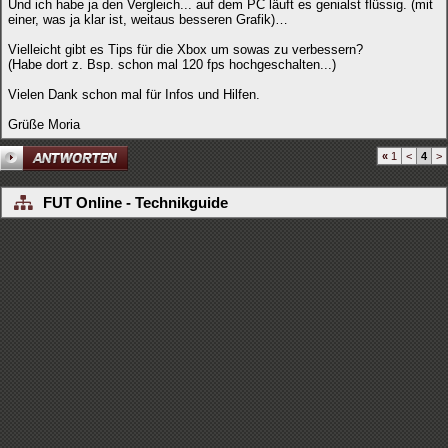
Und ich habe ja den Vergleich... auf dem PC läuft es genialst flüssig. (mit
einer, was ja klar ist, weitaus besseren Grafik)…
Vielleicht gibt es Tips für die Xbox um sowas zu verbessern?
(Habe dort z. Bsp. schon mal 120 fps hochgeschalten...)
Vielen Dank schon mal für Infos und Hilfen.
Grüße Moria
«
1
<
4
>
FUT Online - Technikguide