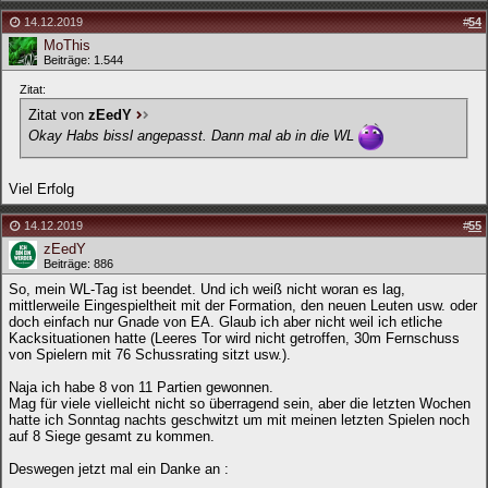
14.12.2019
#
54
MoThis
Beiträge: 1.544
Zitat:
Zitat von
zEedY
Okay Habs bissl angepasst. Dann mal ab in die WL
Viel Erfolg
14.12.2019
#
55
zEedY
Beiträge: 886
So, mein WL-Tag ist beendet. Und ich weiß nicht woran es lag,
mittlerweile Eingespieltheit mit der Formation, den neuen Leuten usw. oder
doch einfach nur Gnade von EA. Glaub ich aber nicht weil ich etliche
Kacksituationen hatte (Leeres Tor wird nicht getroffen, 30m Fernschuss
von Spielern mit 76 Schussrating sitzt usw.).
Naja ich habe 8 von 11 Partien gewonnen.
Mag für viele vielleicht nicht so überragend sein, aber die letzten Wochen
hatte ich Sonntag nachts geschwitzt um mit meinen letzten Spielen noch
auf 8 Siege gesamt zu kommen.
Deswegen jetzt mal ein Danke an :