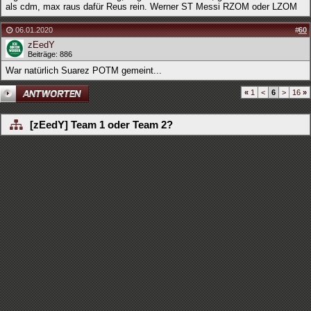
als cdm, max raus dafür Reus rein. Werner ST Messi RZOM oder LZOM
06.01.2020
#
60
zEedY
Beiträge: 886
War natürlich Suarez POTM gemeint...
«
1
<
6
>
16
»
[zEedY] Team 1 oder Team 2?