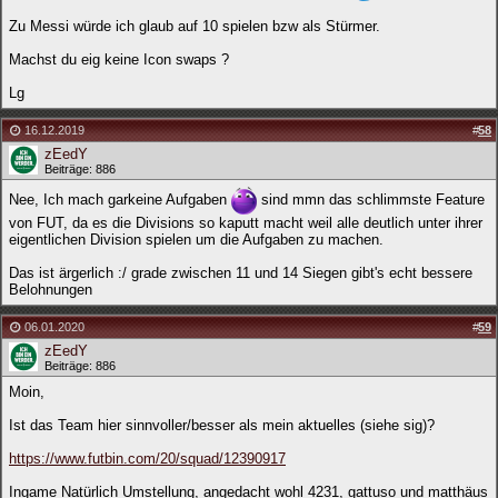
Zu Messi würde ich glaub auf 10 spielen bzw als Stürmer.
Machst du eig keine Icon swaps ?
Lg
16.12.2019
#
58
zEedY
Beiträge: 886
Nee, Ich mach garkeine Aufgaben
sind mmn das schlimmste Feature
von FUT, da es die Divisions so kaputt macht weil alle deutlich unter ihrer
eigentlichen Division spielen um die Aufgaben zu machen.
Das ist ärgerlich :/ grade zwischen 11 und 14 Siegen gibt's echt bessere
Belohnungen
06.01.2020
#
59
zEedY
Beiträge: 886
Moin,
Ist das Team hier sinnvoller/besser als mein aktuelles (siehe sig)?
https://www.futbin.com/20/squad/12390917
Ingame Natürlich Umstellung, angedacht wohl 4231, gattuso und matthäus