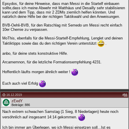
Epsydos, für deine Hinweise, dass man Messi in die Startelf einbauen
sollte,dass ich meine Abwehr mit Matthäus und Desailly sehr stabilisieren
kann und dem Tipp, dass mir 2 ZDMs ziemlich helfen könnten. Und
natürlich deine Hilfe bei der richtigen Taktikwahl und den Anweisungen.
BVB-Oehli-BVB, für den Ratschlag mit Semedo um Messi recht einfach
10er Chemie zu verpassen.
MoThis, ebenfalls für die Messi-Startelf-Empfehlung, Lenglet und deinen
Taktiktipps sowie das du den richtigen Verein unterstützt
.
anbo, für deine stets konstruktive Hilfe.
Arcamemnon, für die letzliche Formationsempfehlung 4231.
Hoffentlich läufts morgen ähnlich weiter !
Euch auch viel Erfolg
16.12.2019
#
56
zEedY
Beiträge: 886
Nach extrem schwachen Samstag (1 Sieg, 8 Niederlagen) heute noch
versöhnlich auf insgesamt 14:14 gekommen.
Ich bin immer am Überlegen, wo ich Messi einsetzen soll...Ist es