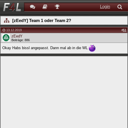
Login
[zEedY] Team 1 oder Team 2?
13.12.2019
#
51
zEedY
Beiträge: 886
Okay Habs bissl angepasst. Dann mal ab in die WL