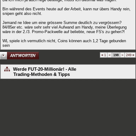
Bin während des Events heute auf der Arbeit, kann nur übers Handy rein,
snipen geht also nicht.
Jemand ne Idee um eine grössere Summe deutlich zu vergrössern?
84/85er etc. wäre sehr sehr viel Aufwand am Handy, meine Überlegung
wäre in der 2./3. Promo-Packwelle auf beliebte, neue FS's zu gehen?!
WL spiele ich vermutlich nicht, Coins können auch 1,2 Tage gebunden
sein
«
1
<
198
>
249
»
Werde FUT-20-Millionär! - Alle
Trading-Methoden & Tipps