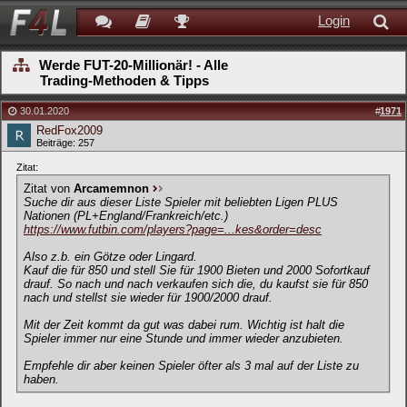
Login
Werde FUT-20-Millionär! - Alle
Trading-Methoden & Tipps
30.01.2020
#
1971
RedFox2009
Beiträge: 257
Zitat:
Zitat von
Arcamemnon
Suche dir aus dieser Liste Spieler mit beliebten Ligen PLUS
Nationen (PL+England/Frankreich/etc.)
https://www.futbin.com/players?page=...kes&order=desc
Also z.b. ein Götze oder Lingard.
Kauf die für 850 und stell Sie für 1900 Bieten und 2000 Sofortkauf
drauf. So nach und nach verkaufen sich die, du kaufst sie für 850
nach und stellst sie wieder für 1900/2000 drauf.
Mit der Zeit kommt da gut was dabei rum. Wichtig ist halt die
Spieler immer nur eine Stunde und immer wieder anzubieten.
Empfehle dir aber keinen Spieler öfter als 3 mal auf der Liste zu
haben.