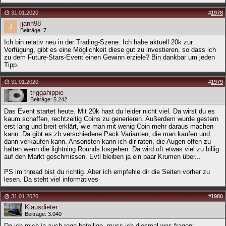
31.01.2020
#
1978
jjanh98
Beiträge: 7
Ich bin relativ neu in der Trading-Szene. Ich habe aktuell 20k zur
Verfügung, gibt es eine Möglichkeit diese gut zu investieren, so dass ich
zu dem Future-Stars-Event einen Gewinn erziele? Bin dankbar um jeden
Tipp.
31.01.2020
#
1979
triggahippie
Beiträge: 5.242
Das Event startet heute. Mit 20k hast du leider nicht viel. Da wirst du es
kaum schaffen, rechtzeitig Coins zu generieren. Außerdem wurde gestern
erst lang und breit erklärt, wie man mit wenig Coin mehr daraus machen
kann. Da gibt es zb verschiedene Pack Varianten, die man kaufen und
dann verkaufen kann. Ansonsten kann ich dir raten, die Augen offen zu
halten wenn die lightning Rounds losgehen. Da wird oft etwas viel zu billig
auf den Markt geschmissen. Evtl bleiben ja ein paar Krumen über...
PS im thread bist du richtig. Aber ich empfehle dir die Seiten vorher zu
lesen. Da steht viel informatives
31.01.2020
#
1980
Klausdieter
Beiträge: 3.040
Da ich mich ja auch rege beteilige, muss ich diesmal was fragen: