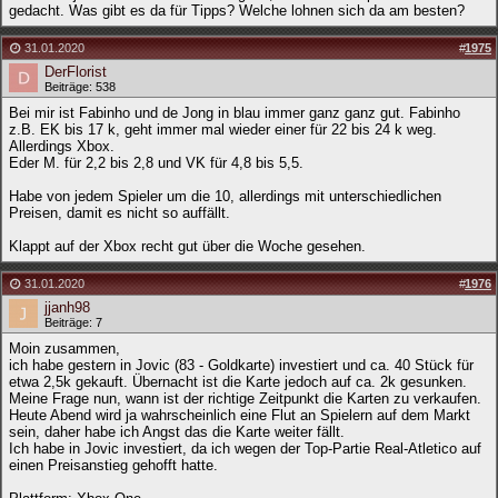
gedacht. Was gibt es da für Tipps? Welche lohnen sich da am besten?
31.01.2020
#
1975
DerFlorist
Beiträge: 538
Bei mir ist Fabinho und de Jong in blau immer ganz ganz gut. Fabinho
z.B. EK bis 17 k, geht immer mal wieder einer für 22 bis 24 k weg.
Allerdings Xbox.
Eder M. für 2,2 bis 2,8 und VK für 4,8 bis 5,5.
Habe von jedem Spieler um die 10, allerdings mit unterschiedlichen
Preisen, damit es nicht so auffällt.
Klappt auf der Xbox recht gut über die Woche gesehen.
31.01.2020
#
1976
jjanh98
Beiträge: 7
Moin zusammen,
ich habe gestern in Jovic (83 - Goldkarte) investiert und ca. 40 Stück für
etwa 2,5k gekauft. Übernacht ist die Karte jedoch auf ca. 2k gesunken.
Meine Frage nun, wann ist der richtige Zeitpunkt die Karten zu verkaufen.
Heute Abend wird ja wahrscheinlich eine Flut an Spielern auf dem Markt
sein, daher habe ich Angst das die Karte weiter fällt.
Ich habe in Jovic investiert, da ich wegen der Top-Partie Real-Atletico auf
einen Preisanstieg gehofft hatte.