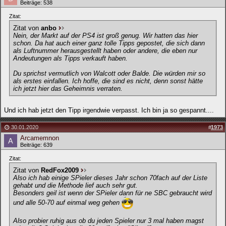
Beiträge: 538
Zitat:
Zitat von
anbo
Nein, der Markt auf der PS4 ist groß genug. Wir hatten das hier
schon. Da hat auch einer ganz tolle Tipps gepostet, die sich dann
als Luftnummer herausgestellt haben oder andere, die eben nur
Andeutungen als Tipps verkauft haben.
Du sprichst vermutlich von Walcott oder Balde. Die würden mir so
als erstes einfallen. Ich hoffe, die sind es nicht, denn sonst hätte
ich jetzt hier das Geheimnis verraten.
Und ich hab jetzt den Tipp irgendwie verpasst. Ich bin ja so gespannt....
30.01.2020
#
1973
Arcamemnon
Beiträge: 639
Zitat:
Zitat von
RedFox2009
Also ich hab einige SPieler dieses Jahr schon 70fach auf der Liste
gehabt und die Methode lief auch sehr gut.
Besonders geil ist wenn der SPieler dann für ne SBC gebraucht wird
und alle 50-70 auf einmal weg gehen
Also probier ruhig aus ob du jeden Spieler nur 3 mal haben magst