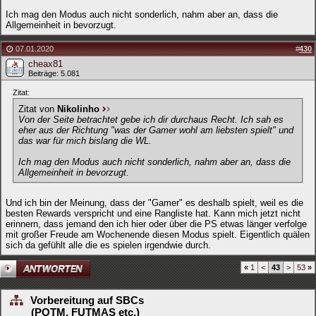
Ich mag den Modus auch nicht sonderlich, nahm aber an, dass die
Allgemeinheit in bevorzugt.
07.01.2020
#
430
cheax81
Beiträge: 5.081
Zitat:
Zitat von
Nikolinho
Von der Seite betrachtet gebe ich dir durchaus Recht. Ich sah es
eher aus der Richtung "was der Gamer wohl am liebsten spielt" und
das war für mich bislang die WL.
Ich mag den Modus auch nicht sonderlich, nahm aber an, dass die
Allgemeinheit in bevorzugt.
Und ich bin der Meinung, dass der "Gamer" es deshalb spielt, weil es die
besten Rewards verspricht und eine Rangliste hat. Kann mich jetzt nicht
erinnern, dass jemand den ich hier oder über die PS etwas länger verfolge
mit großer Freude am Wochenende diesen Modus spielt. Eigentlich quälen
sich da gefühlt alle die es spielen irgendwie durch.
«
1
<
43
>
53
»
Vorbereitung auf SBCs
(POTM, FUTMAS etc.)