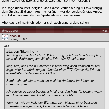
gekennzeichnet. (Etwas anderes wäre auch sehr vermessen. )
Ich sage (behaupte) lediglich, dass diese Verbesserung nur zweitrangig
dem Spielspaß dienen. Aus meiner Sicht war der vordergründige Anreiz
von EA ein anderer als das Spielerlebnis zu verbessern.
Aber das darf natürlich jeder für sich auch ganz anders sehen.
07.01.2020
#
428
cheax81
Beiträge: 5.081
Zitat:
Zitat von
Nikolinho
Ja, da gebe ich dir Recht. ABER ich wage jetzt auch zu behaupten,
dass die Einführung der WL eine Win- Win-Situation war.
Mag sein, dass ich mit meiner Einschätzung auch komplett falsch
liege, aber ich würde sagen, dass für viele FIFA-Gamer die WL ein
essentieller Bestandteil von FUT ist.
Somit sehe ich diese auch als positive Änderung im Sinne der
Community an.
Ich schrieb es zuvor bereits, ich halte es durchaus für legitim, wenn
ein Unternehmen den Profit maximieren möchte.
Wenn es, wie im Falle der WL, auch zum Nutzen einer besseren
Spielerfahrung geschieht, kann ich wunderbar damit leben.