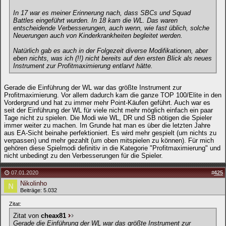
In 17 war es meiner Erinnerung nach, dass SBCs und Squad
Battles eingeführt wurden. In 18 kam die WL. Das waren
entscheidende Verbesserungen, auch wenn, wie fast üblich, solche
Neuerungen auch von Kinderkrankheiten begleitet werden.
Natürlich gab es auch in der Folgezeit diverse Modifikationen, aber
eben nichts, was ich (!!) nicht bereits auf den ersten Blick als neues
Instrument zur Profitmaximierung entlarvt hätte.
Gerade die Einführung der WL war das größte Instrument zur
Profitmaximierung. Vor allem dadurch kam die ganze TOP 100/Elite in den
Vordergrund und hat zu immer mehr Point-Käufen geführt. Auch war es
seit der Einführung der WL für viele nicht mehr möglich einfach ein paar
Tage nicht zu spielen. Die Modi wie WL, DR und SB nötigen die Spieler
immer weiter zu machen. Im Grunde hat man es über die letzten Jahre
aus EA-Sicht beinahe perfektioniert. Es wird mehr gespielt (um nichts zu
verpassen) und mehr gezahlt (um oben mitspielen zu können). Für mich
gehören diese Spielmodi definitiv in die Kategorie "Profitmaximierung" und
nicht unbedingt zu den Verbesserungen für die Spieler.
07.01.2020
#
425
Nikolinho
Beiträge: 5.032
Zitat:
Zitat von
cheax81
Gerade die Einführung der WL war das größte Instrument zur