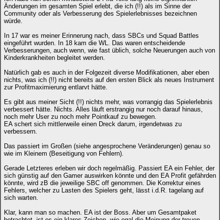
Änderungen im gesamten Spiel erlebt, die ich (!!) als im Sinne der
Community oder als Verbesserung des Spielerlebnisses bezeichnen
würde.
In 17 war es meiner Erinnerung nach, dass SBCs und Squad Battles
eingeführt wurden. In 18 kam die WL. Das waren entscheidende
Verbesserungen, auch wenn, wie fast üblich, solche Neuerungen auch von
Kinderkrankheiten begleitet werden.
Natürlich gab es auch in der Folgezeit diverse Modifikationen, aber eben
nichts, was ich (!!) nicht bereits auf den ersten Blick als neues Instrument
zur Profitmaximierung entlarvt hätte.
Es gibt aus meiner Sicht (!!) nichts mehr, was vorrangig das Spielerlebnis
verbessert hätte. Nichts. Alles läuft erstrangig nur noch darauf hinaus,
noch mehr User zu noch mehr Pointkauf zu bewegen.
EA schert sich mittlerweile einen Dreck darum, irgendetwas zu
verbessern.
Das passiert im Großen (siehe angesprochene Veränderungen) genau so
wie im Kleinem (Beseitigung von Fehlern).
Gerade Letzteres erleben wir doch regelmäßig. Passiert EA ein Fehler, der
sich günstig auf den Gamer auswirken könnte und den EA Profit gefährden
könnte, wird zB die jeweilige SBC off genommen. Die Korrektur eines
Fehlers, welcher zu Lasten des Spielers geht, lässt i.d.R. tagelang auf
sich warten.
Klar, kann man so machen. EA ist der Boss. Aber um Gesamtpaket
betrachtet, ist es ein klares Zeichen, wie egal die Meinung der treuen