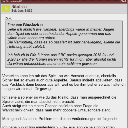
07.01.2020
#
423
Nikolinho
Beiträge: 5.032
Zitat:
Zitat von
BlueJack
Sehe ich ähnlich wie Hanseat, allerdings würde in meinen Augen
dem Spiel ein sehr entscheidender Aspekt genommen und das
würde mich schon arg stören.
Die Vermutung, dass es so passiert ist sehr naheliegend, alleine die
Hoffnung stirbt zuletzt.
Ich hab zb in Fifa 3 Icons aus SBC packs gezogen 2018 2x und
2020 1x alle drei Iconen waren nichts für mich, aber absolut nicht!
Da wären untauschbare schon sehr schlimm gewesen...
Vorstellen kann ich mir das Spiel, so wie Hanseat auch tut, ebenfalls.
Sicher hat so etwas auch gute Aspekte. Daraus indirekt abzuleiten, dass
das Packluck dann besser ausfällt, weil es bei ihm bisher so war, halte ich
- sagen wir einmal- für gewagt.
Ich sehe also eher so wie du das Risiko, dass man ausgerechnet die
Spieler zieht, die man absolut nicht braucht.
Auch steigt mit so einem Change natürlich ohne Frage die
Wahrscheinlichkeit, dass man mehr doppelte Untauschbare zieht.
Mein grundsätzliches Problem mit diesen Veränderungen ist folgendes:
Ich habe nun schon mindestens 2 Fifa-Teile lang keine signifikanten