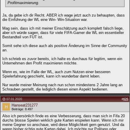
Profitmaximierung.
Ja, da gebe ich dir Recht. ABER ich wage jetzt auch zu behaupten, dass
die Einführung der WL eine Win- Win-Situation war.
Mag sein, dass ich mit meiner Einschätzung auch komplett falsch liege,
aber ich würde sagen, dass für viele FIFA-Gamer die WL ein essentieller
Bestandteil von FUT ist.
Somit sehe ich diese auch als positive Änderung im Sinne der Community
an.
Ich schrieb es zuvor bereits, ich halte es durchaus für legitim, wenn ein
Unternehmen den Profit maximieren möchte.
Wenn es, wie im Falle der WL, auch zum Nutzen einer besseren
Spielerfahrung geschieht, kann ich wunderbar damit leben.
Nur wurde meiner Meinung nach nun schon mindestens 2 Jahre lang an
Schrauben gestellt, die lediglich diesen einen Aspekt bedienen.
07.01.2020
#
426
Hanseat231277
Beiträge: 8.497
Also ich persönlich finde es eine Verbesserung, dass man sich in Fifa 20
durchs blosse Spielen wirklich gute Karten erspielen kann. Wenn ich mir
meine Gegner so anschaue, wird diese Möglichkeit gern genutzt. Und da
waren bisher richtig gute Karten dabei. Ich möchte nur Politano oder