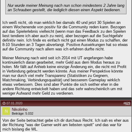
Nur wurde meiner Meinung nach nun schon mindestens 2 Jahre lang
an Schrauben gestellt, die lediglich diesen einen Aspekt bedienen.
Ich weiß nicht, ob man wirklich bei damals 40 und jetzt 30 Spielen an
einem Wochenende von positiv für die Community reden kann. Bezogen
auf das Spielerlebnis vielleicht (wenn man das Feedback zu den Spielen
liest tendiere ich aber auch zu nein), aber bezogen auf die Suchtgefahr
definitiv nein. Ich finde es einfach nicht gut einen Modus zu schaffen, der
8-10 Stunden an 3 Tagen abverlangt. Positive Auswirkungen hat so etwas
auf die Community nach allem was ich erfahren durfte nicht.
Meiner Meinung nach wird seit ich 2014 mit UT angefangen habe
kontinuierlich daran gearbeitet, mehr Geld aus dem Modus heraus zu
holen. Mir fällt auf Anhieb keine einzige Änderung ein, die nicht mit Profit
in Verbindung gebracht werden könnte. Aus meiner Perspektive könnte
man nur durch viel mehr Transparenz (Statistiken zu Gegnern,
Matchmaking, Verbindungsqualität) und besserem Gameplay wirklich
etwas verbessern. Dies sind aber Punkte die sich seither eher in die
andere Richtung entwickelt haben und das sehr wahrscheinlich um mit
weniger Aufwand mehr Geld zu verdienen.
07.01.2020
#
429
Nikolinho
Beiträge: 5.032
Von der Seite betrachtet gebe ich dir durchaus Recht. Ich sah es eher aus
der Richtung "was der Gamer wohl am liebsten spielt" und das war für
mich bislang die WL.