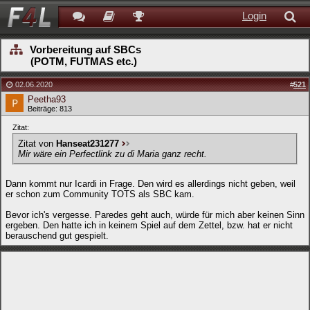
Login
Vorbereitung auf SBCs
(POTM, FUTMAS etc.)
02.06.2020
#
521
Peetha93
Beiträge: 813
Zitat:
Zitat von
Hanseat231277
Mir wäre ein Perfectlink zu di Maria ganz recht.
Dann kommt nur Icardi in Frage. Den wird es allerdings nicht geben, weil
er schon zum Community TOTS als SBC kam.
Bevor ich's vergesse. Paredes geht auch, würde für mich aber keinen Sinn
ergeben. Den hatte ich in keinem Spiel auf dem Zettel, bzw. hat er nicht
berauschend gut gespielt.