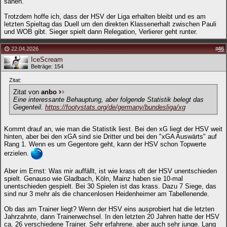
sahen.
Trotzdem hoffe ich, dass der HSV der Liga erhalten bleibt und es am
letzten Spieltag das Duell um den direkten Klassenerhalt zwischen Pauli
und WOB gibt. Sieger spielt dann Relegation, Verlierer geht runter.
22.04.2026
#
46
IceScream
Beiträge: 154
Zitat:
Zitat von
anbo
Eine interessante Behauptung, aber folgende Statistik belegt das
Gegenteil.
https://footystats.org/de/germany/bundesliga/xg
Kommt drauf an, wie man die Statistik liest. Bei den xG liegt der HSV weit
hinten, aber bei den xGA sind sie Dritter und bei den "xGA Auswärts" auf
Rang 1. Wenn es um Gegentore geht, kann der HSV schon Topwerte
erzielen.
Aber im Ernst: Was mir auffällt, ist wie krass oft der HSV unentschieden
spielt. Genauso wie Gladbach, Köln, Mainz haben sie 10-mal
unentschieden gespielt. Bei 30 Spielen ist das krass. Dazu 7 Siege, das
sind nur 3 mehr als die chancenlosen Heidenheimer am Tabellenende.
Ob das am Trainer liegt? Wenn der HSV eins ausprobiert hat die letzten
Jahrzahnte, dann Trainerwechsel. In den letzten 20 Jahren hatte der HSV
ca. 26 verschiedene Trainer. Sehr erfahrene, aber auch sehr junge. Lang