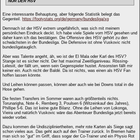
NUR DER HSV
Eine interessante Behauptung, aber folgende Statistik belegt das
Gegenteil.
https://footystats.org/de/germany/bundesliga/xg
Demnach ist der HSV extrem ungefährlich, was sich mit meinem
persönlichen Eindruck deckt. Ich habe viele Spiele vom HSV gesehen und
daher kann ich das bestätigen. Die Offensive des HSV gehört zu den
schwächsten in der Bundesliga. Die Defensive ist ohne Vuskovic nicht
bundesligatauglich.
Aber was Talente angeht, äh, wo ist der El Mala oder Karl des HSV?
Stange ist es sicher nicht. Der hat maximal Zweitliganiveau. Rössing-
Lelesiit, der fällt um, wenn sein Gegenspieler hustet. Ansonsten fällt mir
keiner ein. Auch nicht der Baldé. Da ist nichts, was einen als HSV Fan
hoffen lassen könnte.
Und Leihen können passen, können aber auch wie bei Downs total in die
Hose gehen.
Die festen Transfers im Sommer waren auch größtenteils nichts.
Torunarigha, Note 4-, Remberg 3, Poulsen 6 (Witzeinkauf des Jahres),
Phillipe 5-6. Das ist keine gute Bilanz. Ohne die Leihen von Lokonga,
Vieira und natürlich Vuskovic wäre das Abenteuer Bundesliga jetzt bereits
wieder vorbei.
Dazu kommen die Undiszipliniertheiten, mehr rote Karten als Siege sagt
schon vieles aus. Das geht auch auf den Trainer zurück. In Bremen hatte
man sich so "gut" im Griff, dass sogar der Co-Trainer und ein Physio Rot