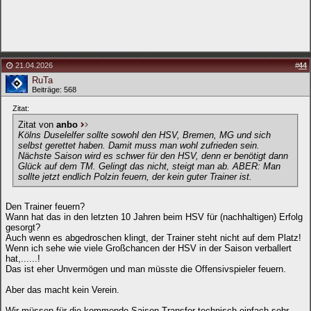
21.04.2026
#
44
RuTa
Beiträge: 568
Zitat:
Zitat von
anbo
Kölns Duselelfer sollte sowohl den HSV, Bremen, MG und sich
selbst gerettet haben. Damit muss man wohl zufrieden sein.
Nächste Saison wird es schwer für den HSV, denn er benötigt dann
Glück auf dem TM. Gelingt das nicht, steigt man ab. ABER: Man
sollte jetzt endlich Polzin feuern, der kein guter Trainer ist.
Den Trainer feuern?
Wann hat das in den letzten 10 Jahren beim HSV für (nachhaltigen) Erfolg
gesorgt?
Auch wenn es abgedroschen klingt, der Trainer steht nicht auf dem Platz!
Wenn ich sehe wie viele Großchancen der HSV in der Saison verballert
hat,......!
Das ist eher Unvermögen und man müsste die Offensivspieler feuern.
Aber das macht kein Verein.
Wir müssen für die kommende Saison Transfer technisch einfach sehr