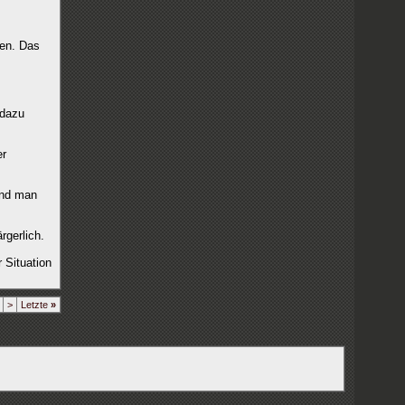
den. Das
 dazu
er
und man
rgerlich.
 Situation
>
Letzte
»