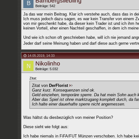
Bambergsliebling
Beiträge: 542
Ja das war mein Beitrag. Klar ich verstehe auch, dass das in dei
Ich muss jedoch dazu sagen, es war kein Transfer von einem Zwe
von mir geschenkt habe, da dieser kein Trader ist und ich ihm h
keinen Vorteil, eher einen Nachteil geschaffen, in dem ich mein
Und wie ich schon oft geschrieben habe, will ich nie jemand angr
Jeder darf seine Meinung haben und darf diese auch gerne vertr
14.05.2019
,
14:33
Nikolinho
Beiträge: 5.032
Zitat:
Zitat von
DerFlorist
Ganz kurz. Konsequenzen sind ok.
Geld einziehen, temporäre sperre. Da hat mein Sohn auch k
Aber das Spiel ist ohne marktzugang komplett durch, da fast 
Ich halte einer dauerhafte sperre nicht angemessen.
Was hältst du diesbezüglich von meiner Position?
Diese sieht wie folgt aus:
Ich habe niemals in FiFA/FUT Münzen verschoben. Ich habe kei