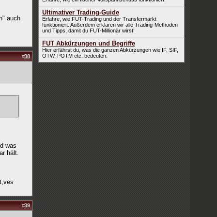
Ultimativer Trading-Guide
ch" auch
Erfahre, wie FUT-Trading und der Transfermarkt
funktioniert. Außerdem erklären wir alle Trading-Methoden
und Tipps, damit du FUT-Millionär wirst!
FUT Abkürzungen und Begriffe
Hier erfährst du, was die ganzen Abkürzungen wie IF, SIF,
OTW, POTM etc. bedeuten.
#
38
nd was
r hält.
t,ves
#
39