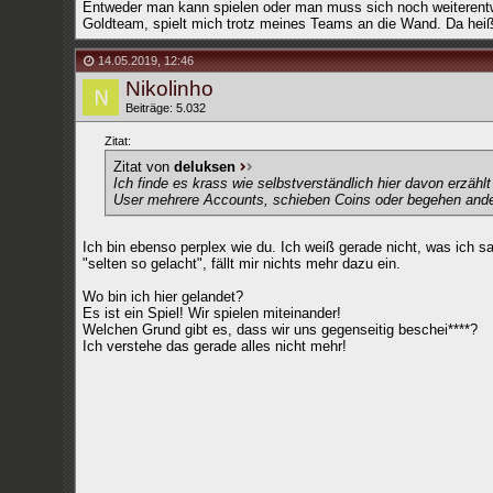
Entweder man kann spielen oder man muss sich noch weiterentwic
Goldteam, spielt mich trotz meines Teams an die Wand. Da heißt e
14.05.2019
,
12:46
Nikolinho
Beiträge: 5.032
Zitat:
Zitat von
deluksen
Ich finde es krass wie selbstverständlich hier davon erzä
User mehrere Accounts, schieben Coins oder begehen ande
Ich bin ebenso perplex wie du. Ich weiß gerade nicht, was ich s
"selten so gelacht", fällt mir nichts mehr dazu ein.
Wo bin ich hier gelandet?
Es ist ein Spiel! Wir spielen miteinander!
Welchen Grund gibt es, dass wir uns gegenseitig beschei****?
Ich verstehe das gerade alles nicht mehr!