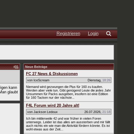
Registrieren
Login
#
31
Neue Beiträge
FC 27 News & Diskussionen
von IceScream
Dienstag
,
18:26
Niemand wird gezwungen die Plus für 160 zu kaufen.
rigen kann
Werden aber viele tun. Gibt genügend Leute die jedes Jahr
Man glaubt
Unsummen für Packs ausgeben, insofern ist eine Edition
für 160 Tacken nur der nächste...
F4L Forum wird 20 Jahre alt!
von Jackson Ledoux
26.07.2026
,
21:18
Ich bin mittlerweile 42 und war früher in vielen Foren
unterwegs. Leider ist das alles am aussterben und mir fällt
auch nichts ein wie man die Aktivität fördern könnte. Es ist
wohl etwas aus der Zeit...