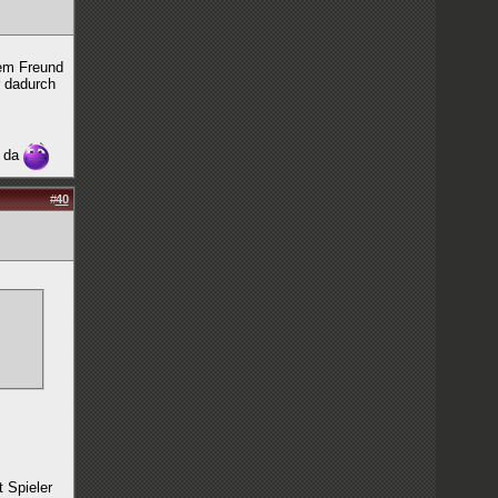
nem Freund
r dadurch
l da
#
40
 Spieler