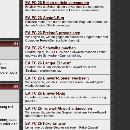
EA FC 26 Ecken perfekt verwandeln
Erfahre, wie du Ecken direkt verwandeln kannst und wie
du effektive kurze und scharfe Ecken spielen kannst.
EA FC 26 Anstoß-Bug
Schieße mehr Tore durch den Anstoß-Bug und erfahre, wie
du den Anstoß-Glitch verteidigst.
EA FC 26 Freistoß provozieren
Wir zeigen dir, wie du gegen menschliche Gegner oder den
Computer Freistöße rausholen kannst.
#
34
EA FC 26 Schwalbe machen
Erfahre, ob du in EA FC 26 eine Schwalbe machen kannst
und was die Schwalben-Eigenschaft ist.
EA FC 26 Langer Einwurf
limm
Erfahre, wie du mit einem weiten Einwurf bis in den
cher
Strafraum werfen kannst.
ndere noch
EA FC 26 Einwurf-Spieler wechseln
Wir zeigen dir, wie du zu einem besseren Einwurf-Spieler
wechseln kannst.
#
35
EA FC 26 Einwurf-Bug
Du erfährst, was du tun kannst, wenn dir der Einwurf-Bug
passiert.
hung mit
EA FC 26 Torwart-Abwurf antäuschen
Wir zeigen dir, wie du den Gegner mit einem Fake-Abwurf
überraschen kannst.
meine, dass
EA FC 26 Fake-Einwurf
n oder gar
Lerne, wie du deine Gegner mit einem Fake-Einwurf