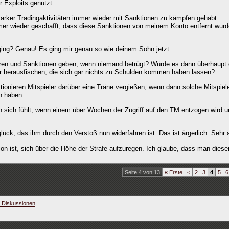
 Exploits genutzt.
arker Tradingaktivitäten immer wieder mit Sanktionen zu kämpfen gehabt.
mmer wieder geschafft, dass diese Sanktionen von meinem Konto entfernt wur
ging? Genau! Es ging mir genau so wie deinem Sohn jetzt.
erren und Sanktionen geben, wenn niemand betrügt? Würde es dann überhaupt
r herausfischen, die sich gar nichts zu Schulden kommen haben lassen?
tionieren Mitspieler darüber eine Träne vergießen, wenn dann solche Mitspiel
n haben.
an sich fühlt, wenn einem über Wochen der Zugriff auf den TM entzogen wird 
lück, das ihm durch den Verstoß nun widerfahren ist. Das ist ärgerlich. Sehr ä
on ist, sich über die Höhe der Strafe aufzuregen. Ich glaube, dass man dieser
Seite 4 von 13
«
Erste
<
2
3
4
5
6
e Diskussionen