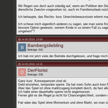
Wir Regen uns doch auch ständig auf, wenn ein Politiker den Diens
dienstliche Zwecke vorgesehen ist, auch im Familienurlaub nutz
Ich behaupte, das Rechts- bzw. Unrechtsbewusstsein erlernt man
Ich scheue mich eigentlich anderen zu sagen, wie man seine Kind
bessere Option gewesen, seinem Kinde in so einem Fall zu sage
umgehen!"?
14.05.2019
,
13:59
Bambergsliebling
Beiträge: 542
Ich hab mir jetzt viele der Beiträte durchgelesen, und frage mich
14.05.2019
,
14:15
DerFlorist
Beiträge: 538
Ganz kurz. Konsequenzen sind ok.
Geld einziehen, temporäre sperre. Da hat mein Sohn auch kein 
Aber das Spiel ist ohne marktzugang komplett durch, da fast alle
Ich halte einer dauerhafte sperre nicht angemessen.
Ferner gibt es die Regel ja nicht für Chancengleichheit, sondern 
Fair wäre das Spiel ohne Momentum und ohne Markt, wo man sic