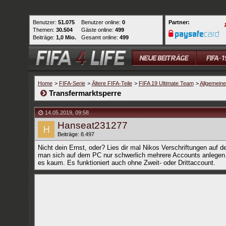
Benutzer:
51.075
Benutzer online:
0
Partner:
Themen:
30.504
Gäste online:
499
Beiträge:
1,0 Mio.
Gesamt online:
499
Home
>
FIFA-Serie
>
Ältere FIFA-Teile
>
FIFA 19 Ultimate Team
>
Allgemein
Transfermarktsperre
14.05.2019
,
09:58
Hanseat231277
Beiträge: 8.497
Nicht dein Ernst, oder? Lies dir mal Nikos Verschriftungen auf d
man sich auf dem PC nur schwerlich mehrere Accounts anlegen.
es kaum. Es funktioniert auch ohne Zweit- oder Drittaccount.