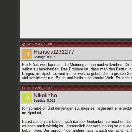
14.05.2019
,
13:00
Hanseat231277
Beiträge: 8.497
Ein Stück weit kann ich die Meinung schon nachvollziehen. Die
selbst zu bescheißen. Das Problem ist, dass man den Betrug in di
Ehrgeiz im Spiel. Es wird immer welche geben die im großen Sti
viel schlimmer tun. Es ist und bleibt eine kranke Welt. Es lohnt
14.05.2019
,
13:47
Nikolinho
Beiträge: 5.032
Ich stimme dir und denjenigen zu, dass es insgesamt eine probl
im Spiel ist.
Es ist auch nicht falsch, sich darüber Gedanken zu machen. Es i
es eben auch wichtig ist, letztendlich der Versuchung so gut wi
bekämpfen. Der Spruch " der andere hat's ja auch gemacht" ist 