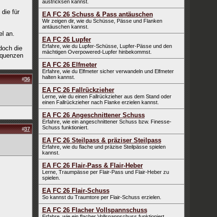
austricksen kannst.
die für
EA FC 26 Schuss & Pass antäuschen
Wir zeigen dir, wie du Schüsse, Pässe und Flanken
antäuschen kannst.
l an.
EA FC 26 Lupfer
Erfahre, wie du Lupfer-Schüsse, Lupfer-Pässe und den
doch die
mächtigen Overpowered-Lupfer hinbekommst.
equenzen
EA FC 26 Elfmeter
Erfahre, wie du Elfmeter sicher verwandeln und Elfmeter
halten kannst.
#
36
EA FC 26 Fallrückzieher
Lerne, wie du einen Fallrückzieher aus dem Stand oder
einen Fallrückzieher nach Flanke erzielen kannst.
EA FC 26 Angeschnittener Schuss
Erfahre, wie ein angeschnittener Schuss bzw. Finesse-
Schuss funktioniert.
#
37
EA FC 26 Steilpass & präziser Steilpass
Erfahre, wie du flache und präzise Steilpässe spielen
kannst.
EA FC 26 Flair-Pass & Flair-Heber
Lerne, Traumpässe per Flair-Pass und Flair-Heber zu
spielen.
EA FC 26 Flair-Schuss
So kannst du Traumtore per Flair-Schuss erzielen.
EA FC 26 Flacher Vollspannschuss
Erfahre, wie ein flacher Vollspannschuss funktioniert.