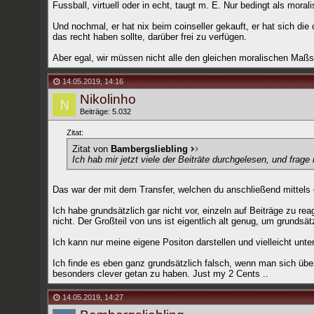
Fussball, virtuell oder in echt, taugt m. E. Nur bedingt als moral
Und nochmal, er hat nix beim coinseller gekauft, er hat sich die
das recht haben sollte, darüber frei zu verfügen.
Aber egal, wir müssen nicht alle den gleichen moralischen Maß
14.05.2019
,
14:16
Nikolinho
Beiträge: 5.032
Zitat:
Zitat von
Bambergsliebling
Ich hab mir jetzt viele der Beiträte durchgelesen, und frage
Das war der mit dem Transfer, welchen du anschließend mittels 
Ich habe grundsätzlich gar nicht vor, einzeln auf Beiträge zu 
nicht. Der Großteil von uns ist eigentlich alt genug, um grundsätz
Ich kann nur meine eigene Positon darstellen und vielleicht unters
Ich finde es eben ganz grundsätzlich falsch, wenn man sich übe
besonders clever getan zu haben. Just my 2 Cents ..
14.05.2019
,
14:27