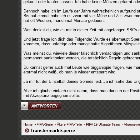
gekauft oder kaufen lassen. Ich habe keine Münzen gefarmt oder
Dennoch habe ich im Laufe der Jahre wahrscheinlich aufgrund st
Bis auf einmal habe ich es zwar mit viel Mühe und Zeit zwar i
hat oft Wochen, manchmal Monate gedauert.
Was denkst du, wie es mir in dieser Zeit mit angefangen SBCs 
Und jetzt frage ich dich das Folgende: Würde es überhaupt Sp
kommen, dass unfertige oder mangelhafte Algorithmen Mitspiele
Was meinst du, wieviele dieser fälschlich verdächtigen und sank
permanent sanktioniert werden, die tatsächlich Regeln gebroche
Du kannst gerne auch mal Leute wie triggahippie fragen, wie m
erstmal nicht weiß, ob man je wieder entsperrt wird.
Ja mir tut der Einzelfall deines Sohnes leid. Ja ich sehe das Ung
Aber ich glaube einfach nicht daran, dass man dann in der Positi
mit Akzeptanz begegnen sollte.
Home
>
FIFA-Serie
>
Ältere FIFA-Teile
>
FIFA 19 Ultimate Team
>
Allgemein
Transfermarktsperre