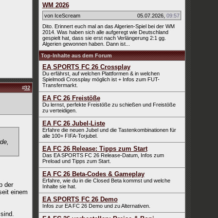
WM 2026
von IceScream
05.07.2026
,
09:57
Dito. Erinnert euch mal an das Algerien-Spiel bei der WM
2014. Was haben sich alle aufgeregt wie Deutschland
gespielt hat, dass sie erst nach Verlängerung 2:1 gg.
Algerien gewonnen haben. Dann ist...
Top-Inhalte aus dem Forum
EA SPORTS FC 26 Crossplay
Du erfährst, auf welchen Plattformen & in welchen
Spielmodi Crossplay möglich ist + Infos zum FUT-
Transfermarkt.
#
32
EA FC 26 Freistöße
Du lernst, perfekte Freistöße zu schießen und Freistöße
zu verteidigen.
EA FC 26 Jubel-Liste
Erfahre die neuen Jubel und die Tastenkombinationen für
alle 100+ FIFA-Torjubel.
de,
EA FC 26 Release: Tipps zum Start
Das EA SPORTS FC 26 Release-Datum, Infos zum
Preload und Tipps zum Start.
EA FC 26 Beta-Codes & Gameplay
Erfahre, wie du in die Closed Beta kommst und welche
b der
Inhalte sie hat.
seit einem
EA SPORTS FC 26 Demo
Infos zur EA FC 26 Demo und zu Alternativen.
sind.