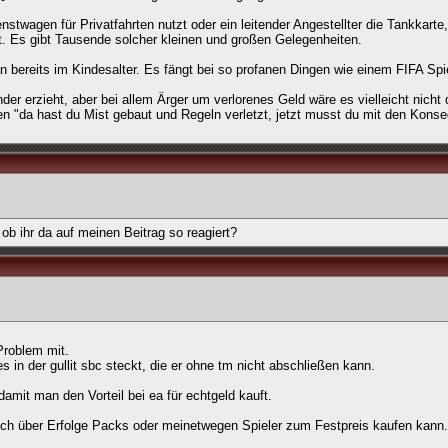
twagen für Privatfahrten nutzt oder ein leitender Angestellter die Tankkarte, 
t. Es gibt Tausende solcher kleinen und großen Gelegenheiten.
 bereits im Kindesalter. Es fängt bei so profanen Dingen wie einem FIFA Spie
er erzieht, aber bei allem Ärger um verlorenes Geld wäre es vielleicht nicht 
n "da hast du Mist gebaut und Regeln verletzt, jetzt musst du mit den Kons
 ob ihr da auf meinen Beitrag so reagiert?
Problem mit.
s in der gullit sbc steckt, die er ohne tm nicht abschließen kann.
damit man den Vorteil bei ea für echtgeld kauft.
h über Erfolge Packs oder meinetwegen Spieler zum Festpreis kaufen kann.