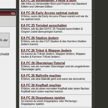
EA FC 26 vorbestellen: Preise & Boni
Alle Infos zu Vorbesteller-Boni und Preisen von Standard
Edition und Ultimate Edition.
EA FC 26 Early Access optimal nutzen
#
33
Erfahre, wann die Early-Access-Phase startet und wie du
sie optimal nutzt.
EA FC 25 Torjubel ausschalten
Erfahre, wie du den EA FC 25 Torjubel ausschalten &
Gegner-Jubel überspringen kannst.
EA FC 26 Stadion ändern
0% der
Erfahre, wie du das FUT-Stadion & das Karriere-Stadion
ändern kannst.
EA FC 26 Trikot & Wappen ändern
chreibt
So kannst du Trikots ändern, Wappen ändern, Wappen
kaufen & Karriere-Trikots ändern.
EA FC 26 Übersteiger-Tutorial
Erfahre, wie ein normaler Übersteiger und ein umgekehrter
Übersteiger geht.
EA FC 26 Ballrolle machen
Erfahre, wie eine Ballrolle geht und wann sie sinnvoll ist.
EA FC 26 Kopfball machen
Erfahre, wie du einen normalen Kopfball oder einen flachen
Kopfball nach unten machen kannst.
EA FC 26 Doppelpass spielen
So kannst du einen Doppelpass oder Richtungs-
Doppelpass spielen.