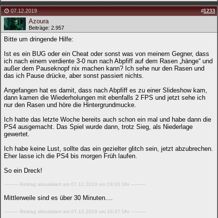
07.12.2019
#
1233
Azoura
Beiträge: 2.957
Bitte um dringende Hilfe:
Ist es ein BUG oder ein Cheat oder sonst was von meinem Gegner, dass
ich nach einem verdiente 3-0 nun nach Abpfiff auf dem Rasen „hänge“ und
außer dem Pauseknopf nix machen kann? Ich sehe nur den Rasen und
das ich Pause drücke, aber sonst passiert nichts.
Angefangen hat es damit, dass nach Abpfiff es zu einer Slideshow kam,
dann kamen die Wiederholungen mit ebenfalls 2 FPS und jetzt sehe ich
nur den Rasen und höre die Hintergrundmucke.
Ich hatte das letzte Woche bereits auch schon ein mal und habe dann die
PS4 ausgemacht. Das Spiel wurde dann, trotz Sieg, als Niederlage
gewertet.
Ich habe keine Lust, sollte das ein gezielter glitch sein, jetzt abzubrechen.
Eher lasse ich die PS4 bis morgen Früh laufen.
So ein Dreck!
---------- Beitrag aktualisiert am 07.12.2019 um 19:26 Uhr ----------
Mittlerweile sind es über 30 Minuten....
---------- Beitrag aktualisiert am 07.12.2019 um 19:37 Uhr ----------