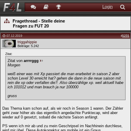
Login
Fragethread - Stelle deine
Fragen zu FUT 20
07.12.2019
#
1231
triggahippie
Beiträge: 5.242
Zitat:
Zitat von
arrrrggg
Morgen
weiß einer was mit Xp passiert die man erarbeitet in saison 2 aber
schon Level 30 erreicht hat? gehen die dann in die neue saison mit
rein die xp oder verfallen die?. Also überzählige xp. weil aktuell habe
ich 101012 und man brauch ja nur 100000
gruss
Das Thema kam schon auf, als wir noch in Season 1 waren. Der Zähler
geht zwar höher als das eigentlich angedachte Punktecap, wird aber
wieder auf 0 gesetzt, sobald die nächste Saison anfängt.
PS wenn ich mir ab und zu mein Geschripsel im Nachhinein durchlese,
wird mir übel. Diese Autokorrektur am mobile ist ein Graus...