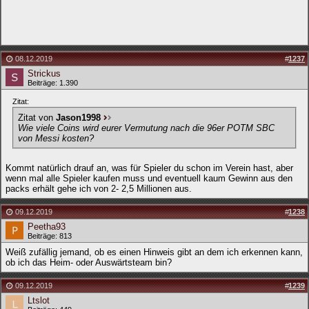
08.12.2019
#
1237
Strickus
Beiträge: 1.390
Zitat:
Zitat von
Jason1998
Wie viele Coins wird eurer Vermutung nach die 96er POTM SBC
von Messi kosten?
Kommt natürlich drauf an, was für Spieler du schon im Verein hast, aber
wenn mal alle Spieler kaufen muss und eventuell kaum Gewinn aus den
packs erhält gehe ich von 2- 2,5 Millionen aus.
09.12.2019
#
1238
Peetha93
Beiträge: 813
Weiß zufällig jemand, ob es einen Hinweis gibt an dem ich erkennen kann,
ob ich das Heim- oder Auswärtsteam bin?
09.12.2019
#
1239
Ltslot