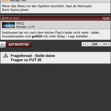
Beiträge: 449
Wenn das Menu vor den Spielern erscheint, hast du Heimspiel.
Beim Game joinen.
09.12.2019
#
1240
NH12
Beiträge: 1.174
funktioniert bei mir nach dem letzten Patch leider nicht mehr - leider.
Auswärtsspiele sind
gefühlt
mit mehr Delay / Lags behaftet ...
«
1
<
124
>
293
»
Fragethread - Stelle deine
Fragen zu FUT 20