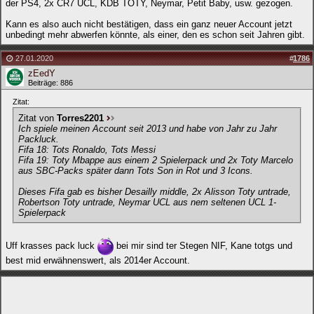
der PS4, 2x CR7 UCL, KDB TOTY, Neymar, Petit Baby, usw. gezogen.
Kann es also auch nicht bestätigen, dass ein ganz neuer Account jetzt
unbedingt mehr abwerfen könnte, als einer, den es schon seit Jahren gibt.
27.01.2020
#
1786
zEedY
Beiträge: 886
Zitat:
Zitat von
Torres2201
Ich spiele meinen Account seit 2013 und habe von Jahr zu Jahr
Packluck.
Fifa 18: Tots Ronaldo, Tots Messi
Fifa 19: Toty Mbappe aus einem 2 Spielerpack und 2x Toty Marcelo
aus SBC-Packs später dann Tots Son in Rot und 3 Icons.
Dieses Fifa gab es bisher Desailly middle, 2x Alisson Toty untrade,
Robertson Toty untrade, Neymar UCL aus nem seltenen UCL 1-
Spielerpack
Uff krasses pack luck
bei mir sind ter Stegen NIF, Kane totgs und
best mid erwähnenswert, als 2014er Account.