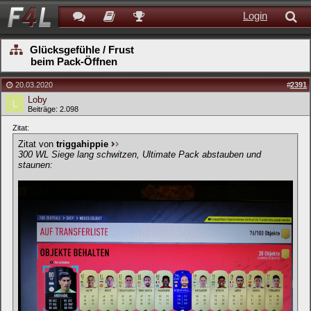
Login
Glücksgefühle / Frust
beim Pack-Öffnen
20.03.2020
#
2391
Loby
Beiträge: 2.098
Zitat:
Zitat von
triggahippie
300 WL Siege lang schwitzen, Ultimate Pack abstauben und
staunen: