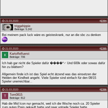
21.03.2020
#
2394
triggahippie
Beiträge: 5.242
Bei meinem pack luck wäre es geisteskrank, nur an die sbc zu denken
21.03.2020
#
2395
Kartoffelfuerst
Beiträge: 706
Ich hab gar nicht die Spieler dafür ����*♂️ Und 600k oder sowas dafür
hin zu blättern?
Allgemein finde ich ist das Spiel echt ätzend was das einsetzen der
Helden der Kindheit angeht. Viele Spieler sind einfach für den 08/15
Spieler unerreichbar...
21.03.2020
#
2396
Tom0815
Beiträge: 812
Hab die Mid Icon nur gemacht, weil ich die Woche noch ca. 20 Spieler
zum guten Preis gekauft hatte und paar untrade Spieler hatte.