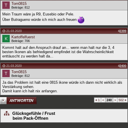
Tom0815
Beiträge: 812
Mein Traum wäre ja R9, Eusebio oder Pele.
Über Butragueno würde ich mich auch freuen
21.03.2020
#
2399
Kartoffelfuerst
Beiträge: 706
Kommt halt auf den Anspruch drauf an... wenn man halt nur die 3, 4
besten Ikonen als befriedigend empfindet ist die Wahrscheinlichkeit
enttäuscht zu werden halt da...
21.03.2020
#
2400
Tom0815
Beiträge: 812
Ja das Problem ist halt eine 0815 ikone würde ich dann nicht wirklich als
Verstärkung sehen.
Damit kann ich halt nix anfangen.
«
1
<
240
>
502
»
Glücksgefühle / Frust
beim Pack-Öffnen