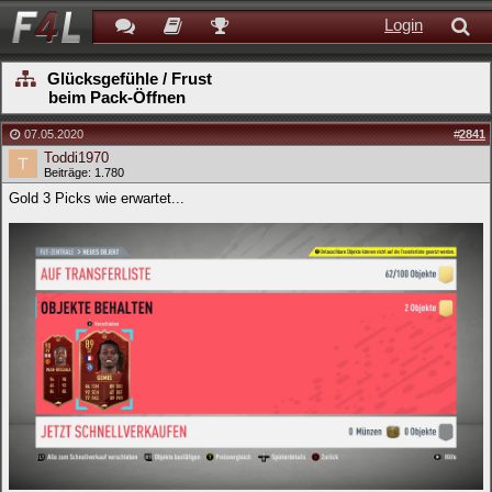
Login
Glücksgefühle / Frust
beim Pack-Öffnen
07.05.2020
#
2841
Toddi1970
Beiträge: 1.780
Gold 3 Picks wie erwartet...