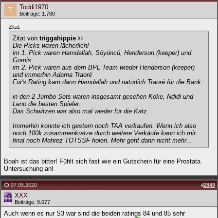
Toddi1970
Beiträge: 1.780
Zitat:
Zitat von
triggahippie
Die Picks waren lächerlich!
im 1. Pick waren Hamdallah, Söyüncü, Henderson (keeper) und
Gomis
im 2. Pick waren aus dem BPL Team wieder Henderson (keeper)
und immerhin Adama Traoré
Für's Rating kam dann Hamdallah und natürlich Traoré für die Bank.
in den 2 Jumbo Sets waren insgesamt gesehen Koke, Ndidi und
Leno die besten Spieler.
Das Schwitzen war also mal wieder für die Katz.
Immerhin konnte ich gestern noch TAA verkaufen. Wenn ich also
noch 100k zusammenkratze durch weitere Verkäufe kann ich mir
final noch Mahrez TOTSSF holen. Mehr geht dann nicht mehr...
Boah ist das bitter! Fühlt sich fast wie ein Gutschein für eine Prostata
Untersuchung an!
07.05.2020
#
2849
XXX
Beiträge: 9.077
Auch wenn es nur S3 war sind die beiden ratings 84 und 85 sehr