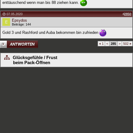
enttäuschend wenn man bis 88 ziehen kann.
07.05.2020
#
2850
Epsydos
Beiträge: 144
Gold 3 und Rashford und Auba bekommen bin zufrieden
«
1
<
285
>
502
»
Glücksgefühle / Frust
beim Pack-Öffnen