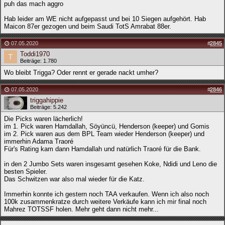
puh das mach aggro
Hab leider am WE nicht aufgepasst und bei 10 Siegen aufgehört. Hab
Maicon 87er gezogen und beim Saudi TotS Amrabat 88er.
07.05.2020
#
2845
Toddi1970
Beiträge: 1.780
Wo bleibt Trigga? Oder rennt er gerade nackt umher?
07.05.2020
#
2846
triggahippie
Beiträge: 5.242
Die Picks waren lächerlich!
im 1. Pick waren Hamdallah, Söyüncü, Henderson (keeper) und Gomis
im 2. Pick waren aus dem BPL Team wieder Henderson (keeper) und
immerhin Adama Traoré
Für's Rating kam dann Hamdallah und natürlich Traoré für die Bank.
in den 2 Jumbo Sets waren insgesamt gesehen Koke, Ndidi und Leno die
besten Spieler.
Das Schwitzen war also mal wieder für die Katz.
Immerhin konnte ich gestern noch TAA verkaufen. Wenn ich also noch
100k zusammenkratze durch weitere Verkäufe kann ich mir final noch
Mahrez TOTSSF holen. Mehr geht dann nicht mehr...