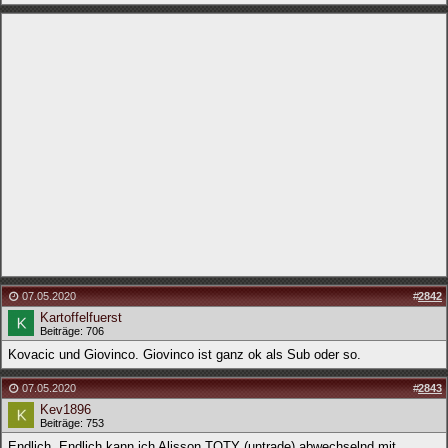
07.05.2020
#
2842
Kartoffelfuerst
Beiträge: 706
Kovacic und Giovinco. Giovinco ist ganz ok als Sub oder so.
07.05.2020
#
2843
Kev1896
Beiträge: 753
Endlich. Endlich kann ich Alisson TOTY (untrade) abwechselnd mit