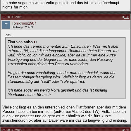
Ich habe sogar ein wenig Volta gespielt und das ist bislang überhaupt
nichts für mich.
20.09.2019
#
108
Tonikroos1987
Beiträge: 2.409
Zitat:
Zitat von
anbo
Ich finde das Tempo momentan zum Einschlafen. Was mich aber
extrem stört, sind diese langsamen Reaktionen beim Passen. Ich
weiß nicht, ob ich mir das einbilde, aber da ist immer eine kurze
Verzögerung und der Gegner hat es dann leicht, den Passweg
zuzustellen oder gleich den Pass zu verhindern.
Es gibt die neue Einstellung, bei der man entscheidet, wann der
Passempfänger festgelegt wird. Vielleicht liegt es daran, da die
standardmäßig auf "spät" oder "sehr spät" ist.
Ich habe sogar ein wenig Volta gespielt und das ist bislang
überhaupt nichts für mich.
Vielleicht liegt es an den unterschiedlichen Plattformen aber das mit dem
Passen habe ich bei mir nicht (außer bei Abstoß des TW). Volta habe ich
auch kurz getestet und da geht es mir ähnlich wie dir, fürs kurze
zwischendurch ok aber auf Dauer wäre mir das zu langweilig und eintönig.
20.09.2019
#
109