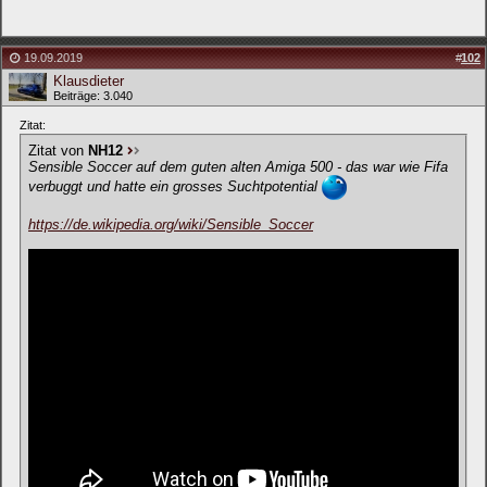
19.09.2019
#
102
Klausdieter
Beiträge: 3.040
Zitat:
Zitat von
NH12
Sensible Soccer auf dem guten alten Amiga 500 - das war wie Fifa
verbuggt und hatte ein grosses Suchtpotential
https://de.wikipedia.org/wiki/Sensible_Soccer