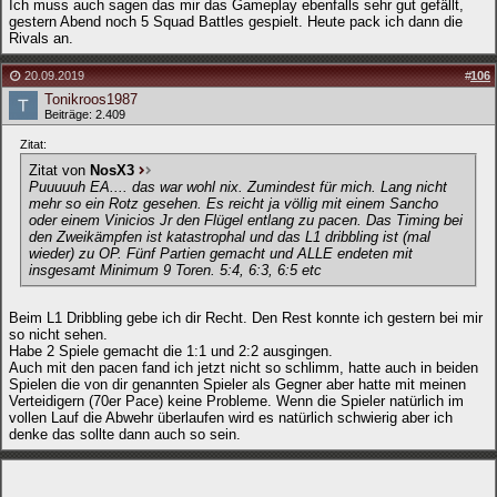
Ich muss auch sagen das mir das Gameplay ebenfalls sehr gut gefällt,
gestern Abend noch 5 Squad Battles gespielt. Heute pack ich dann die
Rivals an.
20.09.2019
#
106
Tonikroos1987
Beiträge: 2.409
Zitat:
Zitat von
NosX3
Puuuuuh EA.... das war wohl nix. Zumindest für mich. Lang nicht
mehr so ein Rotz gesehen. Es reicht ja völlig mit einem Sancho
oder einem Vinicios Jr den Flügel entlang zu pacen. Das Timing bei
den Zweikämpfen ist katastrophal und das L1 dribbling ist (mal
wieder) zu OP. Fünf Partien gemacht und ALLE endeten mit
insgesamt Minimum 9 Toren. 5:4, 6:3, 6:5 etc
Beim L1 Dribbling gebe ich dir Recht. Den Rest konnte ich gestern bei mir
so nicht sehen.
Habe 2 Spiele gemacht die 1:1 und 2:2 ausgingen.
Auch mit den pacen fand ich jetzt nicht so schlimm, hatte auch in beiden
Spielen die von dir genannten Spieler als Gegner aber hatte mit meinen
Verteidigern (70er Pace) keine Probleme. Wenn die Spieler natürlich im
vollen Lauf die Abwehr überlaufen wird es natürlich schwierig aber ich
denke das sollte dann auch so sein.