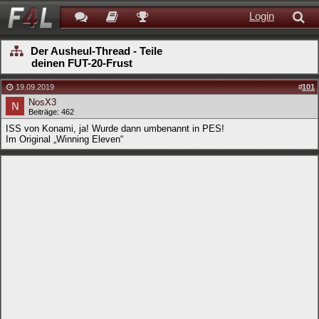
Login
Der Ausheul-Thread - Teile
deinen FUT-20-Frust
19.09.2019
#
101
NosX3
Beiträge: 462
ISS von Konami, ja! Wurde dann umbenannt in PES!
Im Original „Winning Eleven“