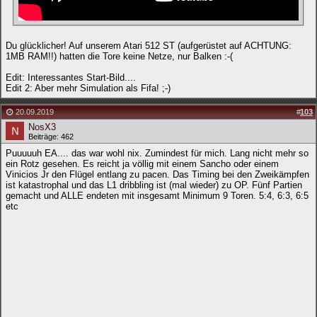
Du glücklicher! Auf unserem Atari 512 ST (aufgerüstet auf ACHTUNG:
1MB RAM!!) hatten die Tore keine Netze, nur Balken :-(
Edit: Interessantes Start-Bild....
Edit 2: Aber mehr Simulation als Fifa! ;-)
20.09.2019
#
103
NosX3
Beiträge: 462
Puuuuuh EA.... das war wohl nix. Zumindest für mich. Lang nicht mehr so
ein Rotz gesehen. Es reicht ja völlig mit einem Sancho oder einem
Vinicios Jr den Flügel entlang zu pacen. Das Timing bei den Zweikämpfen
ist katastrophal und das L1 dribbling ist (mal wieder) zu OP. Fünf Partien
gemacht und ALLE endeten mit insgesamt Minimum 9 Toren. 5:4, 6:3, 6:5
etc