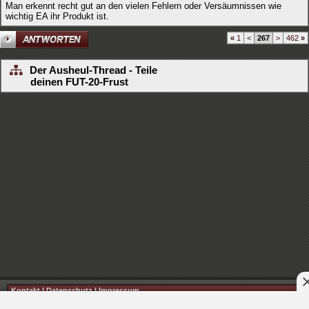
Man erkennt recht gut an den vielen Fehlern oder Versäumnissen wie
wichtig EA ihr Produkt ist.
«
1
<
267
>
462
»
Der Ausheul-Thread - Teile
deinen FUT-20-Frust
Kontakt
|
Datenschutz
|
Impressum