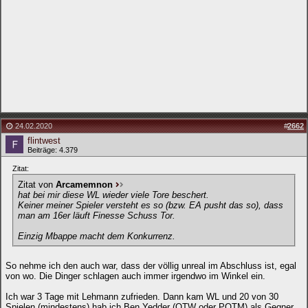
24.02.2020
#
2662
flintwest
Beiträge: 4.379
Zitat:
Zitat von
Arcamemnon
hat bei mir diese WL wieder viele Tore beschert.
Keiner meiner Spieler versteht es so (bzw. EA pusht das so), dass
man am 16er läuft Finesse Schuss Tor.
Einzig Mbappe macht dem Konkurrenz.
So nehme ich den auch war, dass der völlig unreal im Abschluss ist, egal
von wo. Die Dinger schlagen auch immer irgendwo im Winkel ein.
Ich war 3 Tage mit Lehmann zufrieden. Dann kam WL und 20 von 30
Spielen (mindestens) hab ich Ben Yedder (OTW oder POTM) als Gegner