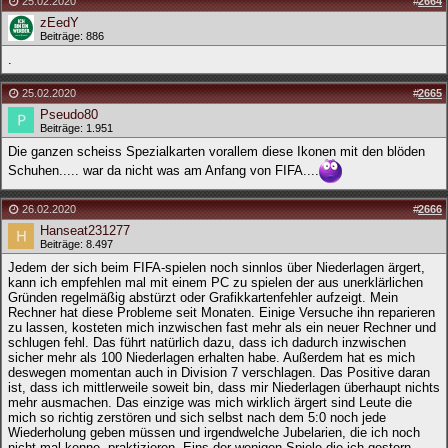
25.02.2020
#
2664
zEedY
Beiträge: 886
.
25.02.2020
#
2665
Pseudo80
Beiträge: 1.951
Die ganzen scheiss Spezialkarten vorallem diese Ikonen mit den blöden
Schuhen..... war da nicht was am Anfang von FIFA....
26.02.2020
#
2666
Hanseat231277
Beiträge: 8.497
Jedem der sich beim FIFA-spielen noch sinnlos über Niederlagen ärgert,
kann ich empfehlen mal mit einem PC zu spielen der aus unerklärlichen
Gründen regelmäßig abstürzt oder Grafikkartenfehler aufzeigt. Mein
Rechner hat diese Probleme seit Monaten. Einige Versuche ihn reparieren
zu lassen, kosteten mich inzwischen fast mehr als ein neuer Rechner und
schlugen fehl. Das führt natürlich dazu, dass ich dadurch inzwischen
sicher mehr als 100 Niederlagen erhalten habe. Außerdem hat es mich
deswegen momentan auch in Division 7 verschlagen. Das Positive daran
ist, dass ich mittlerweile soweit bin, dass mir Niederlagen überhaupt nichts
mehr ausmachen. Das einzige was mich wirklich ärgert sind Leute die
mich so richtig zerstören und sich selbst nach dem 5:0 noch jede
Wiederholung geben müssen und irgendwelche Jubelarien, die ich noch
nicht mal kenne, praktizieren. Eins der wenigen Spiele die ich gestern