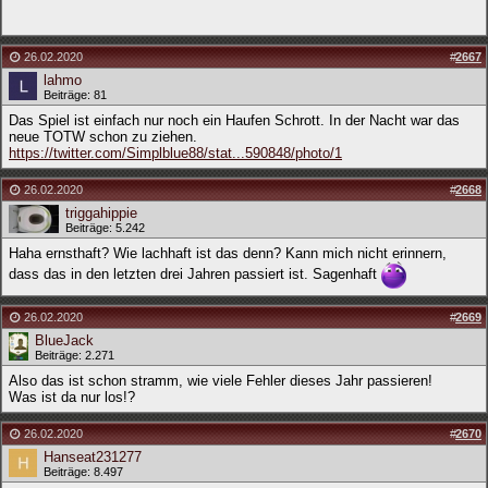
26.02.2020
#
2667
lahmo
Beiträge: 81
Das Spiel ist einfach nur noch ein Haufen Schrott. In der Nacht war das
neue TOTW schon zu ziehen.
https://twitter.com/Simplblue88/stat...590848/photo/1
26.02.2020
#
2668
triggahippie
Beiträge: 5.242
Haha ernsthaft? Wie lachhaft ist das denn? Kann mich nicht erinnern,
dass das in den letzten drei Jahren passiert ist. Sagenhaft
26.02.2020
#
2669
BlueJack
Beiträge: 2.271
Also das ist schon stramm, wie viele Fehler dieses Jahr passieren!
Was ist da nur los!?
26.02.2020
#
2670
Hanseat231277
Beiträge: 8.497