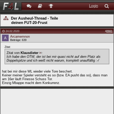
Login
Der Ausheul-Thread - Teile
deinen FUT-20-Frust
24.02.2020
#
2661
Arcamemnon
Beiträge: 639
Zitat:
Zitat von
Klausdieter
Ich habe den OTW, der ist bei mir quasi nicht auf dem Platz als
Doppelspitze und ich weiß nicht warum, komplett unauffällig :-/
hat bei mir diese WL wieder viele Tore beschert.
Keiner meiner Spieler versteht es so (bzw. EA pusht das so), dass man
am 16er läuft Finesse Schuss Tor.
Einzig Mbappe macht dem Konkurrenz.