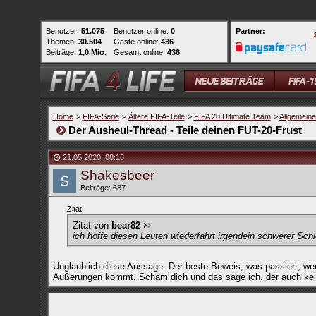
Benutzer:
51.075
Benutzer online:
0
Partner:
Themen:
30.504
Gäste online:
436
Beiträge:
1,0 Mio.
Gesamt online:
436
Home
>
FIFA-Serie
>
Ältere FIFA-Teile
>
FIFA 20 Ultimate Team
>
Allgemein
Der Ausheul-Thread - Teile deinen FUT-20-Frust
21.05.2020
,
08:18
Shakesbeer
Beiträge: 687
Zitat:
Zitat von
bear82
ich hoffe diesen Leuten wiederfährt irgendein schwerer Sch
Unglaublich diese Aussage. Der beste Beweis, was passiert, wen
Äußerungen kommt. Schäm dich und das sage ich, der auch kein