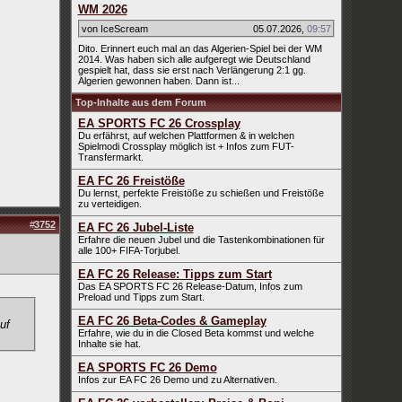
WM 2026
von IceScream
05.07.2026
,
09:57
Dito. Erinnert euch mal an das Algerien-Spiel bei der WM
2014. Was haben sich alle aufgeregt wie Deutschland
gespielt hat, dass sie erst nach Verlängerung 2:1 gg.
Algerien gewonnen haben. Dann ist...
Top-Inhalte aus dem Forum
EA SPORTS FC 26 Crossplay
Du erfährst, auf welchen Plattformen & in welchen
Spielmodi Crossplay möglich ist + Infos zum FUT-
Transfermarkt.
EA FC 26 Freistöße
Du lernst, perfekte Freistöße zu schießen und Freistöße
zu verteidigen.
#
3752
EA FC 26 Jubel-Liste
Erfahre die neuen Jubel und die Tastenkombinationen für
alle 100+ FIFA-Torjubel.
EA FC 26 Release: Tipps zum Start
Das EA SPORTS FC 26 Release-Datum, Infos zum
Preload und Tipps zum Start.
EA FC 26 Beta-Codes & Gameplay
uf
Erfahre, wie du in die Closed Beta kommst und welche
Inhalte sie hat.
EA SPORTS FC 26 Demo
Infos zur EA FC 26 Demo und zu Alternativen.