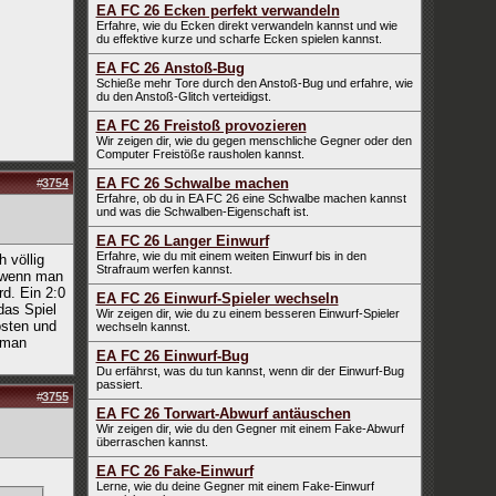
EA FC 26 Ecken perfekt verwandeln
Erfahre, wie du Ecken direkt verwandeln kannst und wie
du effektive kurze und scharfe Ecken spielen kannst.
EA FC 26 Anstoß-Bug
Schieße mehr Tore durch den Anstoß-Bug und erfahre, wie
du den Anstoß-Glitch verteidigst.
EA FC 26 Freistoß provozieren
Wir zeigen dir, wie du gegen menschliche Gegner oder den
Computer Freistöße rausholen kannst.
EA FC 26 Schwalbe machen
#
3754
Erfahre, ob du in EA FC 26 eine Schwalbe machen kannst
und was die Schwalben-Eigenschaft ist.
EA FC 26 Langer Einwurf
Erfahre, wie du mit einem weiten Einwurf bis in den
 völlig
Strafraum werfen kannst.
l wenn man
rd. Ein 2:0
EA FC 26 Einwurf-Spieler wechseln
das Spiel
Wir zeigen dir, wie du zu einem besseren Einwurf-Spieler
osten und
wechseln kannst.
 man
EA FC 26 Einwurf-Bug
Du erfährst, was du tun kannst, wenn dir der Einwurf-Bug
passiert.
#
3755
EA FC 26 Torwart-Abwurf antäuschen
Wir zeigen dir, wie du den Gegner mit einem Fake-Abwurf
überraschen kannst.
EA FC 26 Fake-Einwurf
Lerne, wie du deine Gegner mit einem Fake-Einwurf