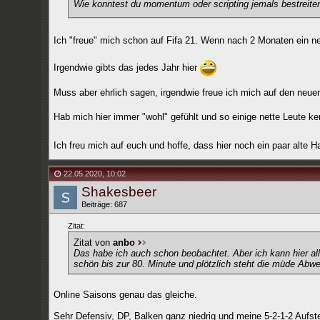
Wie konntest du momentum oder scripting jemals bestreit
Ich "freue" mich schon auf Fifa 21. Wenn nach 2 Monaten ein neu
Irgendwie gibts das jedes Jahr hier
Muss aber ehrlich sagen, irgendwie freue ich mich auf den neuen
Hab mich hier immer "wohl" gefühlt und so einige nette Leute k
Ich freu mich auf euch und hoffe, dass hier noch ein paar alte
22.05.2020
,
10:02
Shakesbeer
Beiträge: 687
Zitat:
Zitat von
anbo
Das habe ich auch schon beobachtet. Aber ich kann hier alle
schön bis zur 80. Minute und plötzlich steht die müde Abw
Online Saisons genau das gleiche.
Sehr Defensiv, DP, Balken ganz niedrig und meine 5-2-1-2 Aufst