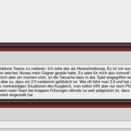
tärkere Teams zu verlieren. Ich sehe das als Herausforderung. Es ist mir auch
sen welches Niveau mein Gegner gerade hatte. Es wäre für mich also sinnvol
ch aber am meisten stört, ist die Tatsache dass in das Spiel eingegriffen wi
aber so, dass ein 2:0 verdammt gefährlich ist. Wie oft führt man 2:0 und hat 
aus merkwürdigen Situationen den Ausgleich, man selbst trifft aber nur noch Pf
ch wenn mein Team bei knappen Führungen oftmals so weit aufgerückt ist, dass
eil eingestellt hat.