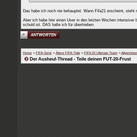
Das habe ich noch nie behauptet. Wann Fifa21 erscheint, steht 
Aber ich habe hier einen User in den letzten Wochen intensiver 
schuld ist. DAS halte ich für übertrieben.
Home
>
FIFA-Serie
>
Ältere FIFA-Teile
>
FIFA 20 Ultimate Team
>
Allgemein
Der Ausheul-Thread - Teile deinen FUT-20-Frust