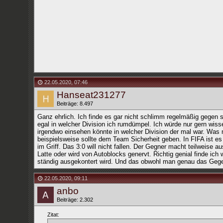
22.05.2020
,
07:46
Hanseat231277
Beiträge: 8.497
Ganz ehrlich. Ich finde es gar nicht schlimm regelmäßig gegen s
egal in welcher Division ich rumdümpel. Ich würde nur gern wis
irgendwo einsehen könnte in welcher Division der mal war. Was mi
beispielsweise sollte dem Team Sicherheit geben. In FIFA ist es 
im Griff. Das 3:0 will nicht fallen. Der Gegner macht teilweise 
Latte oder wird von Autoblocks genervt. Richtig genial finde i
ständig ausgekontert wird. Und das obwohl man genau das Gegent
22.05.2020
,
09:11
anbo
Beiträge: 2.302
Zitat: