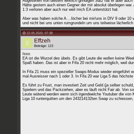
Abgesehen von diesem wirklich grindigen Satz hat er aber auch 
Hätte gestern auch einen Gegner der mir absolut überlegen war. A
1:3 verloren aber auch nur weil mich EA unterstützt hat.
Aber was haben solche A....löcher bei mir/uns in DIV 9 oder 10
und nicht bei uns unten rumgrundeln um uns teilweise lächerlic
22.05.2020
,
07:38
Effzeh
Beiträge: 123
Isso.
EA ist die Wurzel des übels. Es gibt Leute die wollen keine We
Spaß haben. Das ist aber in Fifa 20 nicht mehr möglich, weil dur
In Fifa 21 muss ein spezieller Swaps-Modus wieder eingeführt we
mal Ausreisser nach 1 oder 3. In Fifa 20 war Liga 5 das höchste
Es führt zu Frust, man investiert Zeit und Geld (ja selber schul
Spielern und das Packziehen, aber es läuft nicht Fair ab. Von 
Leute wütend werden wenn sich irgendwelche Youtuber die von K
Liga 10 runterquitten um den 243214132ten Swap zu schiessen, u