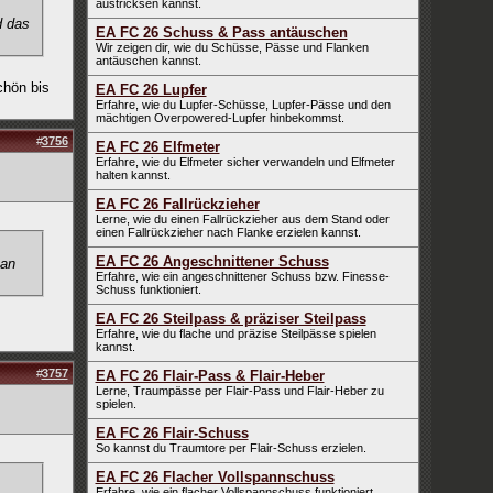
austricksen kannst.
d das
EA FC 26 Schuss & Pass antäuschen
Wir zeigen dir, wie du Schüsse, Pässe und Flanken
antäuschen kannst.
chön bis
EA FC 26 Lupfer
Erfahre, wie du Lupfer-Schüsse, Lupfer-Pässe und den
mächtigen Overpowered-Lupfer hinbekommst.
#
3756
EA FC 26 Elfmeter
Erfahre, wie du Elfmeter sicher verwandeln und Elfmeter
halten kannst.
EA FC 26 Fallrückzieher
Lerne, wie du einen Fallrückzieher aus dem Stand oder
einen Fallrückzieher nach Flanke erzielen kannst.
EA FC 26 Angeschnittener Schuss
man
Erfahre, wie ein angeschnittener Schuss bzw. Finesse-
Schuss funktioniert.
EA FC 26 Steilpass & präziser Steilpass
Erfahre, wie du flache und präzise Steilpässe spielen
kannst.
#
3757
EA FC 26 Flair-Pass & Flair-Heber
Lerne, Traumpässe per Flair-Pass und Flair-Heber zu
spielen.
EA FC 26 Flair-Schuss
So kannst du Traumtore per Flair-Schuss erzielen.
EA FC 26 Flacher Vollspannschuss
Erfahre, wie ein flacher Vollspannschuss funktioniert.