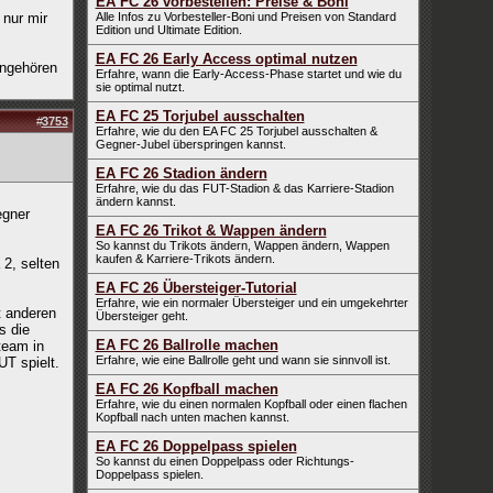
EA FC 26 vorbestellen: Preise & Boni
 nur mir
Alle Infos zu Vorbesteller-Boni und Preisen von Standard
Edition und Ultimate Edition.
EA FC 26 Early Access optimal nutzen
ingehören
Erfahre, wann die Early-Access-Phase startet und wie du
sie optimal nutzt.
EA FC 25 Torjubel ausschalten
#
3753
Erfahre, wie du den EA FC 25 Torjubel ausschalten &
Gegner-Jubel überspringen kannst.
EA FC 26 Stadion ändern
Erfahre, wie du das FUT-Stadion & das Karriere-Stadion
ändern kannst.
egner
EA FC 26 Trikot & Wappen ändern
So kannst du Trikots ändern, Wappen ändern, Wappen
kaufen & Karriere-Trikots ändern.
 2, selten
EA FC 26 Übersteiger-Tutorial
Erfahre, wie ein normaler Übersteiger und ein umgekehrter
t anderen
Übersteiger geht.
s die
EA FC 26 Ballrolle machen
team in
Erfahre, wie eine Ballrolle geht und wann sie sinnvoll ist.
T spielt.
EA FC 26 Kopfball machen
Erfahre, wie du einen normalen Kopfball oder einen flachen
Kopfball nach unten machen kannst.
EA FC 26 Doppelpass spielen
So kannst du einen Doppelpass oder Richtungs-
Doppelpass spielen.