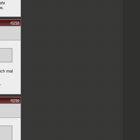
ehr
us.
#
3759
ich mal
r
#
3760