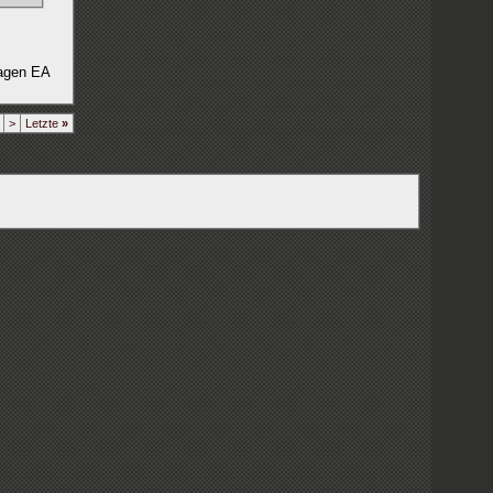
lagen EA
>
Letzte
»