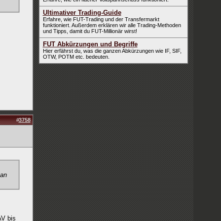
Ultimativer Trading-Guide
Erfahre, wie FUT-Trading und der Transfermarkt
funktioniert. Außerdem erklären wir alle Trading-Methoden
und Tipps, damit du FUT-Millionär wirst!
FUT Abkürzungen und Begriffe
Hier erfährst du, was die ganzen Abkürzungen wie IF, SIF,
OTW, POTM etc. bedeuten.
#
3758
man
AV bis