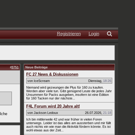
Registrieren
Login
#
3751
Neue Beiträge
FC 27 News & Diskussionen
von IceScream
Dienstag
,
18:26
Niemand wird gezwungen die Plus für 160 zu kaufen.
Werden aber viele tun. Gibt genügend Leute die jedes Jahr
Unsummen für Packs ausgeben, insofern ist eine Edition
für 160 Tacken nur der nächste...
F4L Forum wird 20 Jahre alt!
von Jackson Ledoux
26.07.2026
,
21:18
lche
Ich bin mittlerweile 42 und war früher in vielen Foren
unterwegs. Leider ist das alles am aussterben und mir fällt
auch nichts ein wie man die Aktivität fördern könnte. Es ist
wohl etwas aus der Zeit...