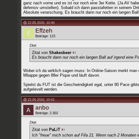
ganz nach vorne und es ist nur noch eine 3er Kette. (Ja AV hab
defensiv umstellen). Sobald ich dann passtafetten in seinem Dr
Absolute verarschung. Es braucht dann nur noch ein langen Ball 
22.05.2020
,
10:40
Effzeh
Beiträge: 123
Zitat:
Zitat von
Shakesbeer
Es braucht dann nur noch ein langen Ball auf irgend eine Pa
Wobei ich da wirklich sagen muss: In Online-Saison merkt man d
Mbappe gegen 88er Pique und läuft davon.
Spielst du FUT ist die Geschwindigkeit egal, unter 80 Pace gib
aufgelevelt werden.
22.05.2020
,
10:41
anbo
Beiträge: 2.302
Zitat:
Zitat von
PaLiT
Ich "freue" mich schon auf Fifa 21. Wenn nach 2 Monaten ei