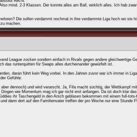
absolut Recht.
lso mind. 2-3 Klassen. Der konnte alles am Ball, wirklich alles. Ich hab zwar
 verloren? Die sollen verdammt nochmal in ihre verdammte Liga hoch wo sie h
h zu machen.
ekend League zocken sondern einfach in Rivals gegen andere gleichwertige G
ch das runterquitten für Swaps alles durcheinander gewürfelt ist.
rden, daran führt kein Weg vorbei. In den Jahren zuvor war ich immer in Liga
 der Gefühle.
d, aber dennoch) und wird verarscht. Ja, Fifa macht süchtig, der Wettkampf mi
so Dingen wie Momentum mag ich gar nicht erst anfangen. Da ist doch klar das
iddies ihr Taschengeld in den Arsch geblasen bekommen mit einem full-tots-
nd dann dort auf den Familienvater treffen der pro Woche nur eine Stunde FU