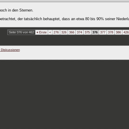
noch in den Sternen.
betrachtet, der tatsächlich behauptet, dass an etwa 80 bis 90% seiner Nieder
Seite 376 von 462
«
Erste
<
276
326
366
374
375
376
377
378
386
426
e Diskussionen