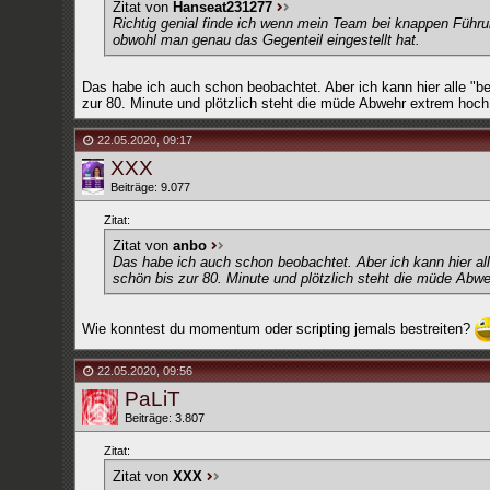
Zitat von
Hanseat231277
Richtig genial finde ich wenn mein Team bei knappen Führu
obwohl man genau das Gegenteil eingestellt hat.
Das habe ich auch schon beobachtet. Aber ich kann hier alle "be
zur 80. Minute und plötzlich steht die müde Abwehr extrem hoch
22.05.2020
,
09:17
XXX
Beiträge: 9.077
Zitat:
Zitat von
anbo
Das habe ich auch schon beobachtet. Aber ich kann hier alle
schön bis zur 80. Minute und plötzlich steht die müde Abw
Wie konntest du momentum oder scripting jemals bestreiten?
22.05.2020
,
09:56
PaLiT
Beiträge: 3.807
Zitat:
Zitat von
XXX