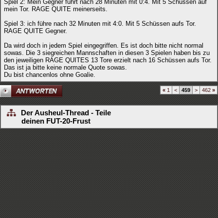
Spiel 2: Mein Gegner führt nach 28 Minuten mit 0:4. Mit 5 Schüssen auf
mein Tor. RAGE QUITE meinerseits.
Spiel 3: ich führe nach 32 Minuten mit 4:0. Mit 5 Schüssen aufs Tor.
RAGE QUITE Gegner.
Da wird doch in jedem Spiel eingegriffen. Es ist doch bitte nicht normal
sowas. Die 3 siegreichen Mannschaften in diesen 3 Spielen haben bis zu
den jeweiligen RAGE QUITES 13 Tore erzielt nach 16 Schüssen aufs Tor.
Das ist ja bitte keine normale Quote sowas.
Du bist chancenlos ohne Goalie.
«
1
<
459
>
462
»
Der Ausheul-Thread - Teile
deinen FUT-20-Frust