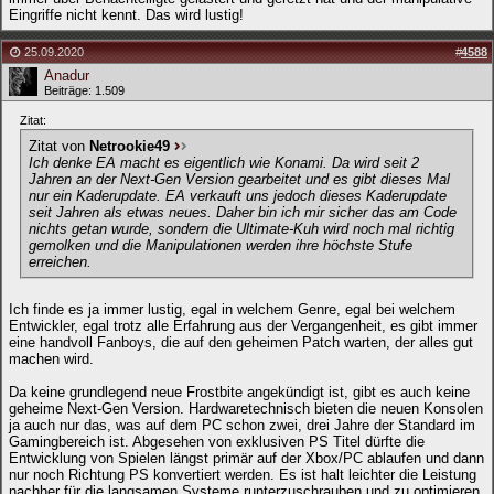
Eingriffe nicht kennt. Das wird lustig!
25.09.2020
#
4588
Anadur
Beiträge: 1.509
Zitat:
Zitat von
Netrookie49
Ich denke EA macht es eigentlich wie Konami. Da wird seit 2
Jahren an der Next-Gen Version gearbeitet und es gibt dieses Mal
nur ein Kaderupdate. EA verkauft uns jedoch dieses Kaderupdate
seit Jahren als etwas neues. Daher bin ich mir sicher das am Code
nichts getan wurde, sondern die Ultimate-Kuh wird noch mal richtig
gemolken und die Manipulationen werden ihre höchste Stufe
erreichen.
Ich finde es ja immer lustig, egal in welchem Genre, egal bei welchem
Entwickler, egal trotz alle Erfahrung aus der Vergangenheit, es gibt immer
eine handvoll Fanboys, die auf den geheimen Patch warten, der alles gut
machen wird.
Da keine grundlegend neue Frostbite angekündigt ist, gibt es auch keine
geheime Next-Gen Version. Hardwaretechnisch bieten die neuen Konsolen
ja auch nur das, was auf dem PC schon zwei, drei Jahre der Standard im
Gamingbereich ist. Abgesehen von exklusiven PS Titel dürfte die
Entwicklung von Spielen längst primär auf der Xbox/PC ablaufen und dann
nur noch Richtung PS konvertiert werden. Es ist halt leichter die Leistung
nachher für die langsamen Systeme runterzuschrauben und zu optimieren