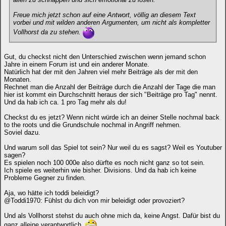
Freue mich jetzt schon auf eine Antwort, völlig an diesem Text
vorbei und mit wilden anderen Argumenten, um nicht als kompletter
Vollhorst da zu stehen.
Gut, du checkst nicht den Unterschied zwischen wenn jemand schon
Jahre in einem Forum ist und ein anderer Monate.
Natürlich hat der mit den Jahren viel mehr Beiträge als der mit den
Monaten.
Rechnet man die Anzahl der Beiträge durch die Anzahl der Tage die man
hier ist kommt ein Durchschnitt heraus der sich "Beiträge pro Tag" nennt.
Und da hab ich ca. 1 pro Tag mehr als du!
Checkst du es jetzt? Wenn nicht würde ich an deiner Stelle nochmal back
to the roots und die Grundschule nochmal in Angriff nehmen.
Soviel dazu.
Und warum soll das Spiel tot sein? Nur weil du es sagst? Weil es Youtuber
sagen?
Es spielen noch 100 000e also dürfte es noch nicht ganz so tot sein.
Ich spiele es weiterhin wie bisher. Divisions. Und da hab ich keine
Probleme Gegner zu finden.
Aja, wo hätte ich toddi beleidigt?
@Toddi1970: Fühlst du dich von mir beleidigt oder provoziert?
Und als Vollhorst stehst du auch ohne mich da, keine Angst. Dafür bist du
ganz alleine verantwortlich.