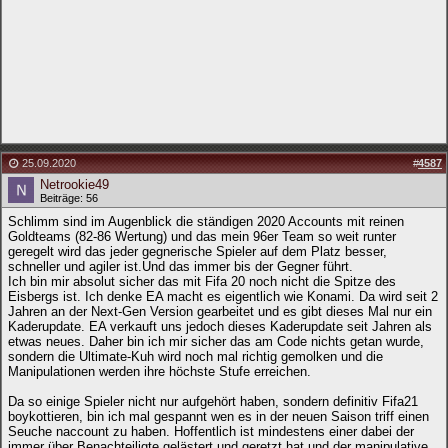
25.09.2020
#
4587
Netrookie49
Beiträge: 56
Schlimm sind im Augenblick die ständigen 2020 Accounts mit reinen
Goldteams (82-86 Wertung) und das mein 96er Team so weit runter
geregelt wird das jeder gegnerische Spieler auf dem Platz besser,
schneller und agiler ist.Und das immer bis der Gegner führt.
Ich bin mir absolut sicher das mit Fifa 20 noch nicht die Spitze des
Eisbergs ist. Ich denke EA macht es eigentlich wie Konami. Da wird seit 2
Jahren an der Next-Gen Version gearbeitet und es gibt dieses Mal nur ein
Kaderupdate. EA verkauft uns jedoch dieses Kaderupdate seit Jahren als
etwas neues. Daher bin ich mir sicher das am Code nichts getan wurde,
sondern die Ultimate-Kuh wird noch mal richtig gemolken und die
Manipulationen werden ihre höchste Stufe erreichen.
Da so einige Spieler nicht nur aufgehört haben, sondern definitiv Fifa21
boykottieren, bin ich mal gespannt wen es in der neuen Saison triff einen
Seuche naccount zu haben. Hoffentlich ist mindestens einer dabei der
immer über Benachteiligte gelästert und geretzt hat und der manipulative