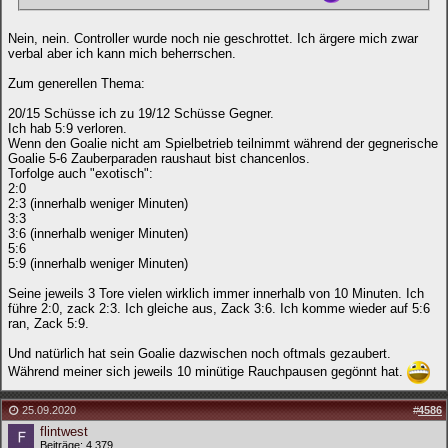
Nein, nein. Controller wurde noch nie geschrottet. Ich ärgere mich zwar
verbal aber ich kann mich beherrschen.
Zum generellen Thema:
20/15 Schüsse ich zu 19/12 Schüsse Gegner.
Ich hab 5:9 verloren.
Wenn den Goalie nicht am Spielbetrieb teilnimmt während der gegnerische
Goalie 5-6 Zauberparaden raushaut bist chancenlos.
Torfolge auch "exotisch":
2:0
2:3 (innerhalb weniger Minuten)
3:3
3:6 (innerhalb weniger Minuten)
5:6
5:9 (innerhalb weniger Minuten)
Seine jeweils 3 Tore vielen wirklich immer innerhalb von 10 Minuten. Ich
führe 2:0, zack 2:3. Ich gleiche aus, Zack 3:6. Ich komme wieder auf 5:6
ran, Zack 5:9.
Und natürlich hat sein Goalie dazwischen noch oftmals gezaubert.
Während meiner sich jeweils 10 minütige Rauchpausen gegönnt hat.
25.09.2020
#
4586
flintwest
Beiträge: 4.379