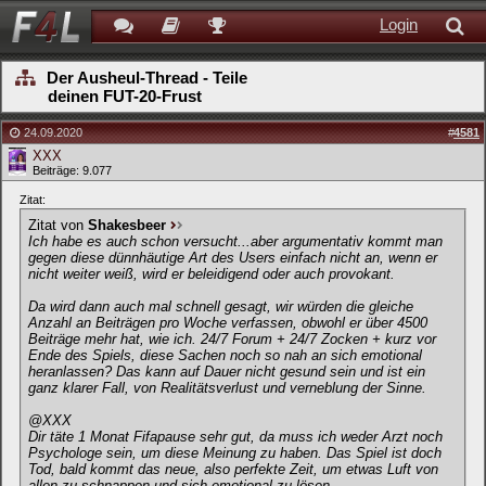
Login
Der Ausheul-Thread - Teile
deinen FUT-20-Frust
24.09.2020
#
4581
XXX
Beiträge: 9.077
Zitat:
Zitat von
Shakesbeer
Ich habe es auch schon versucht...aber argumentativ kommt man
gegen diese dünnhäutige Art des Users einfach nicht an, wenn er
nicht weiter weiß, wird er beleidigend oder auch provokant.
Da wird dann auch mal schnell gesagt, wir würden die gleiche
Anzahl an Beiträgen pro Woche verfassen, obwohl er über 4500
Beiträge mehr hat, wie ich. 24/7 Forum + 24/7 Zocken + kurz vor
Ende des Spiels, diese Sachen noch so nah an sich emotional
heranlassen? Das kann auf Dauer nicht gesund sein und ist ein
ganz klarer Fall, von Realitätsverlust und verneblung der Sinne.
@XXX
Dir täte 1 Monat Fifapause sehr gut, da muss ich weder Arzt noch
Psychologe sein, um diese Meinung zu haben. Das Spiel ist doch
Tod, bald kommt das neue, also perfekte Zeit, um etwas Luft von
allen zu schnappen und sich emotional zu lösen.