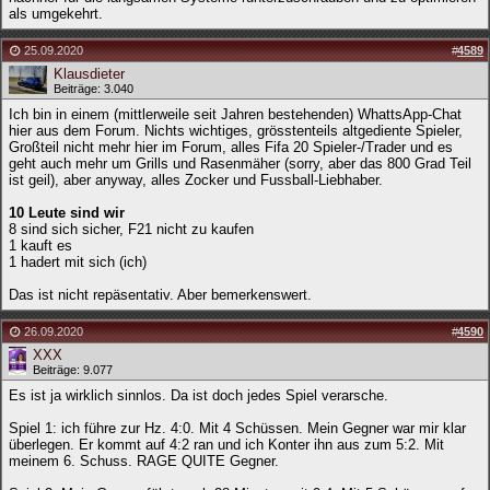
als umgekehrt.
25.09.2020
#
4589
Klausdieter
Beiträge: 3.040
Ich bin in einem (mittlerweile seit Jahren bestehenden) WhattsApp-Chat
hier aus dem Forum. Nichts wichtiges, grösstenteils altgediente Spieler,
Großteil nicht mehr hier im Forum, alles Fifa 20 Spieler-/Trader und es
geht auch mehr um Grills und Rasenmäher (sorry, aber das 800 Grad Teil
ist geil), aber anyway, alles Zocker und Fussball-Liebhaber.
10 Leute sind wir
8 sind sich sicher, F21 nicht zu kaufen
1 kauft es
1 hadert mit sich (ich)
Das ist nicht repäsentativ. Aber bemerkenswert.
26.09.2020
#
4590
XXX
Beiträge: 9.077
Es ist ja wirklich sinnlos. Da ist doch jedes Spiel verarsche.
Spiel 1: ich führe zur Hz. 4:0. Mit 4 Schüssen. Mein Gegner war mir klar
überlegen. Er kommt auf 4:2 ran und ich Konter ihn aus zum 5:2. Mit
meinem 6. Schuss. RAGE QUITE Gegner.