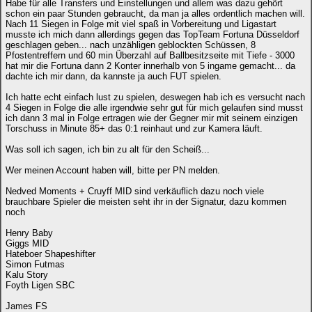
Habe für alle Transfers und Einstellungen und allem was dazu gehört
schon ein paar Stunden gebraucht, da man ja alles ordentlich machen will.
Nach 11 Siegen in Folge mit viel spaß in Vorbereitung und Ligastart
musste ich mich dann allerdings gegen das TopTeam Fortuna Düsseldorf
geschlagen geben... nach unzähligen geblockten Schüssen, 8
Pfostentreffern und 60 min Überzahl auf Ballbesitzseite mit Tiefe - 3000
hat mir die Fortuna dann 2 Konter innerhalb von 5 ingame gemacht... da
dachte ich mir dann, da kannste ja auch FUT spielen.
Ich hatte echt einfach lust zu spielen, deswegen hab ich es versucht nach
4 Siegen in Folge die alle irgendwie sehr gut für mich gelaufen sind musst
ich dann 3 mal in Folge ertragen wie der Gegner mir mit seinem einzigen
Torschuss in Minute 85+ das 0:1 reinhaut und zur Kamera läuft.
Was soll ich sagen, ich bin zu alt für den Scheiß...
Wer meinen Account haben will, bitte per PN melden.
Nedved Moments + Cruyff MID sind verkäuflich dazu noch viele
brauchbare Spieler die meisten seht ihr in der Signatur, dazu kommen
noch
Henry Baby
Giggs MID
Hateboer Shapeshifter
Simon Futmas
Kalu Story
Foyth Ligen SBC
James FS