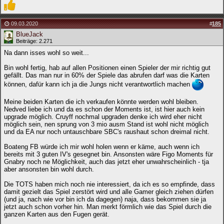
09.03.2020
#
185
BlueJack
Beiträge: 2.271
Na dann isses wohl so weit...
Bin wohl fertig, hab auf allen Positionen einen Spieler der mir richtig gut
gefällt. Das man nur in 60% der Spiele das abrufen darf was die Karten
können, dafür kann ich ja die Jungs nicht verantwortlich machen
Meine beiden Karten die ich verkaufen könnte werden wohl bleiben.
Nedved liebe ich und da es schon der Moments ist, ist hier auch kein
upgrade möglich. Cruyff nochmal upgraden denke ich wird eher nicht
möglich sein, nen sprung von 3 mio ausm Stand ist wohl nicht möglich
und da EA nur noch untauschbare SBC's raushaut schon dreimal nicht.
Boateng FB würde ich mir wohl holen wenn er käme, auch wenn ich
bereits mit 3 guten IV's gesegnet bin. Ansonsten wäre Figo Moments für
Gnabry noch ne Möglichkeit, auch das jetzt eher unwahrscheinlich - tja
aber ansonsten bin wohl durch.
Die TOTS haben mich noch nie interessiert, da ich es so empfinde, dass
damit gezielt das Spiel zerstört wird und alle Gamer gleich ziehen dürfen
(und ja, nach wie vor bin ich da dagegen) naja, dass bekommen sie ja
jetzt auch schon vorher hin. Man merkt förmlich wie das Spiel durch die
ganzen Karten aus den Fugen gerät.