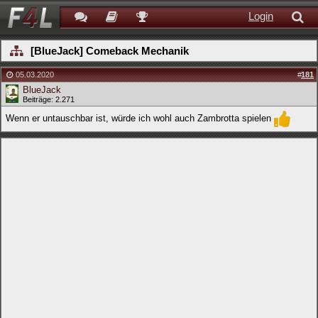
Login
[BlueJack] Comeback Mechanik
05.03.2020
#
181
BlueJack
Beiträge: 2.271
Wenn er untauschbar ist, würde ich wohl auch Zambrotta spielen