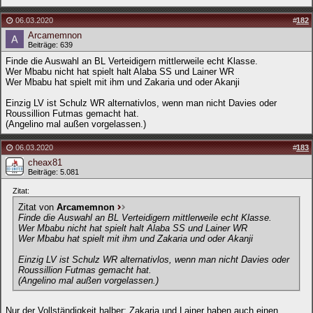
06.03.2020
#
182
Arcamemnon
Beiträge: 639
Finde die Auswahl an BL Verteidigern mittlerweile echt Klasse.
Wer Mbabu nicht hat spielt halt Alaba SS und Lainer WR
Wer Mbabu hat spielt mit ihm und Zakaria und oder Akanji
Einzig LV ist Schulz WR alternativlos, wenn man nicht Davies oder
Roussillion Futmas gemacht hat.
(Angelino mal außen vorgelassen.)
06.03.2020
#
183
cheax81
Beiträge: 5.081
Zitat:
Zitat von
Arcamemnon
Finde die Auswahl an BL Verteidigern mittlerweile echt Klasse.
Wer Mbabu nicht hat spielt halt Alaba SS und Lainer WR
Wer Mbabu hat spielt mit ihm und Zakaria und oder Akanji
Einzig LV ist Schulz WR alternativlos, wenn man nicht Davies oder
Roussillion Futmas gemacht hat.
(Angelino mal außen vorgelassen.)
Nur der Vollständigkeit halber: Zakaria und Lainer haben auch einen